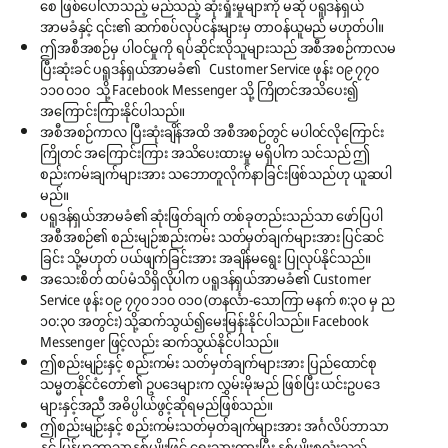
စေ ဖြစ်ပေါ်လာသည့် မည်သည့် ဆုံးရှုံးမှုများကို မဆို ပရူဒန်ရှယ်
အာမခံနှင့် ၎င်း၏ ဆက်စပ်လုပ်ငန်းများမှ တာဝန်ယူမည် မဟုတ်ပါ။
ဤအစီအစဉ်မှ ပါဝင်မှုကို ရပ်ဆိုင်းလိုသူများသည် အစီအစဉ်ကာလမ
ပြီးဆုံးခင် ပရူဒန်ရှယ်အာမခံ၏ Customer Service ဖုန်း ၀၉ ၇၇၀
၁၁၀ ၀၁၀ သို့ Facebook Messenger သို့ ကြိုတင်အသိပေး၍
အကြောင်းကြားနိုင်ပါသည်။
အစီအစဉ်ကာလ ပြီးဆုံးချိန်အထိ အစီအစဉ်တွင် မပါ၀င်လိုကြောင်း
ကြိုတင် အကြောင်းကြား အသိပေးထားမှု မရှိပါက သင်သည် ဤ
စည်းကမ်းချက်များအား သဘောတူလိုက်နာခြင်းဖြစ်သည်ဟု ယူဆပါ
မည်။
ပရူဒန်ရှယ်အာမခံ၏ ဆုံးဖြတ်ချက် တစ်ခုတည်းသည်သာ ဖော်ပြပါ
အစီအစဉ်၏ စည်းမျဉ်းစည်းကမ်း သတ်မှတ်ချက်များအား ပြင်ဆင်
ခြင်း သို့မဟုတ် ပယ်ဖျက်ခြင်းအား အချိန်မရွေး ပြုလုပ်နိုင်သည်။
အသေးစိတ် ထပ်မံသိရှိလိုပါက ပရူဒန်ရှယ်အာမခံ၏ Customer
Service ဖုန်း ၀၉ ၇၇၀ ၁၁၀ ၀၁၀ (တနင်္လာ-သောကြာ မနက် ၈:၃၀ မှ ည
၁၀:၃၀ အတွင်း) သို့ဆက်သွယ်၍မေးမြန်းနိုင်ပါသည်။ Facebook
Messenger ဖြင့်လည်း ဆက်သွယ်နိုင်ပါသည်။
ဤစည်းမျဉ်းနှင့် စည်းကမ်း သတ်မှတ်ချက်များအား ပြည်ထောင်စု
သမ္မတနိုင်ငံတော်၏ ဥပဒေများက လွှမ်းမိုးမည် ဖြစ်ပြီး ယင်းဥပဒေ
များနှင့်အညီ အဓိပ္ပါယ်ဖွင့်ဆိုရမည်ဖြစ်သည်။
ဤစည်းမျဉ်းနှင့် စည်းကမ်းသတ်မှတ်ချက်များအား အင်္ဂလိပ်ဘာသာ