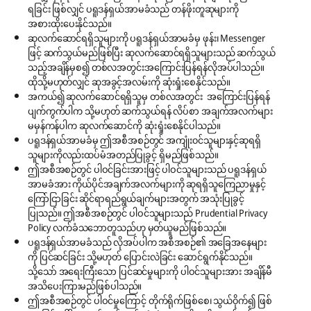
ရခြင်း ဖြစ်လျှင် ပရူဒန်ရှယ်အာမခံသည် တန်ဖိုးတူဆုများကို
အစားထိုးပေးနိုင်သည်။
ဆုလက်ဆောင်ရရှိသူများကို ပရူဒန်ရှယ်အာမခံမှ ဖုန်း၊ Messenger
ဖြင့် ဆက်သွယ်မည်ဖြစ်ပြီး ဆုလက်ဆောင်ရရှိသူများသည် ဆက်သွယ်
သည့်အချိန်မှစ၍ တစ်လအတွင်းအကြောင်းပြန်ရန်လိုအပ်ပါသည်။
ထိုသို့မဟုတ်လျှင် ဆုအခွင့်အလမ်းကို ဆုံးရှုံးစေနိုင်သည်။
အကယ်၍ ဆုလက်ဆောင်ရရှိသူမှ တစ်လအတွင်း အကြောင်းပြန်ရန်
ပျက်ကွက်ပါက သို့မဟုတ် ဆက်သွယ်ရန် လိပ်စာ အချက်အလက်များ
မမှန်ကန်ပါက ဆုလက်ဆောင်ကို ဆုံးရှုံးစေနိုင်ပါသည်။
ပရူဒန်ရှယ်အာမခံမှ ဤအစီအစဉ်တွင် အကျုံး၀င်သူများနှင့်ဆုရရှိ
သူများကိုလည်းထပ်မံအတည်ပြုခွင့် ရှိမည်ဖြစ်သည်။
ဤအစီအစဉ်တွင် ပါဝင်ခြင်းအားဖြင့် ပါဝင်သူများသည် ပရူဒန်ရှယ်
အာမခံအား ကိုယ်ပိုင်အချက်အလက်များကို ဆုရရှိသူကြေညာမှုနှင့်
ကြော်ငြာခြင်း ဆိုင်ရာရည်ရွယ်ချက်များအတွက် အသုံးပြုခွင့်
ပြုသည်။ ဤအစီအစဉ်တွင် ပါဝင်သူများသည် Prudential Privacy
Policy လက်ခံသဘောတူသည်ဟု မှတ်ယူမည်ဖြစ်သည်။
ပရူဒန်ရှယ်အာမခံသည် လိုအပ်ပါက အစီအစဉ်၏ အခြေအနေများ
ကို ပြင်ဆင်ခြင်း သို့မဟုတ် ပြောင်းလဲခြင်း ဆောင်ရွက်နိုင်သည်။
သို့သော် အရေးကြီးသော ပြင်ဆင်မှုများကို ပါဝင်သူများအား အချိန်မီ
အသိပေးကြားမည်ဖြစ်ပါသည်။
ဤအစီအစဉ်တွင် ပါဝင်မှုကြောင့် တိုက်ရိုက်ဖြစ်စေ၊ သွယ်၀ိုက်၍ ဖြစ်