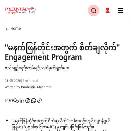
Home
"မနက်ဖြန်တိုင်းအတွက် စိတ်ချလိုက်"
Engagement Program
စည်းမျဥ်းစည်းကမ်းနှင့် သတ်မှတ်ချက်များ
01-05-2026
|
2 min read
Written by Prudential Myanmar
Share
"မနက်ဖြန်တိုင်းအတွက် စိတ်ချလိုက်” အစီအစဉ်သည် ပရူဒန်ရှယ်
မြန်မာ ("ပရူဒန်ရှယ်အာမခံ”) မှ ကျင်းပခြင်းဖြစ်သည်။