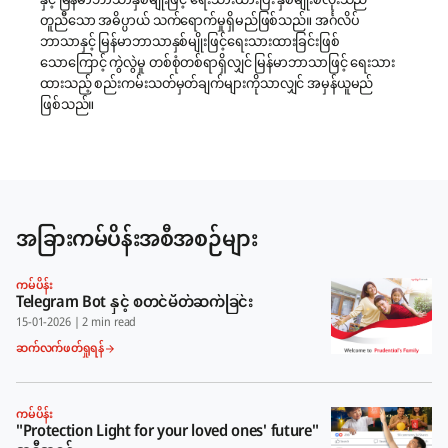
နှင့် မြန်မာဘာသာနှစ်မျိုးဖြင့် ရေးသားထားပြီး နှစ်မျိုးစလုံးသည်
တူညီသော အဓိပ္ပာယ် သက်ရောက်မှုရှိမည်ဖြစ်သည်။ အင်္ဂလိပ်
ဘာသာနှင့် မြန်မာဘာသာနှစ်မျိုးဖြင့်ရေးသားထားခြင်းဖြစ်
သောကြောင့် ကွဲလွဲမှု တစ်စုံတစ်ရာရှိလျှင် မြန်မာဘာသာဖြင့် ရေးသား
ထားသည့် စည်းကမ်းသတ်မှတ်ချက်များကိုသာလျှင် အမှန်ယူမည်
ဖြစ်သည်။
အခြားကမ်ပိန်းအစီအစဉ်များ
ကမ်ပိန်း
Telegram Bot နှင့် စတင်မိတ်ဆက်ခြင်း
15-01-2026
|
2 min read
ဆက်လက်ဖတ်ရှုရန်
ကမ်ပိန်း
"Protection Light for your loved ones' future"