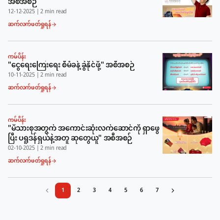
အစီအစဉ်
12-12-2025
|
2 min read
ဆက်လက်ဖတ်ရှုရန်
ကမ်ပိန်း
"ငွေရေးကြေးရေး စီမံခန့်ခွဲနိုင်ဖို့" အစီအစဉ်
10-11-2025
|
2 min read
ဆက်လက်ဖတ်ရှုရန်
ကမ်ပိန်း
"မိသားစုအတွက် အကောင်းဆုံးလက်ဆောင်ကို ရှာဖွေ
ပြီး ပရူဒန်ရှယ်နဲ့အတူ ဆုတွေယူ" အစီအစဉ်
02-10-2025
|
2 min read
ဆက်လက်ဖတ်ရှုရန်
1
2
3
4
5
6
7