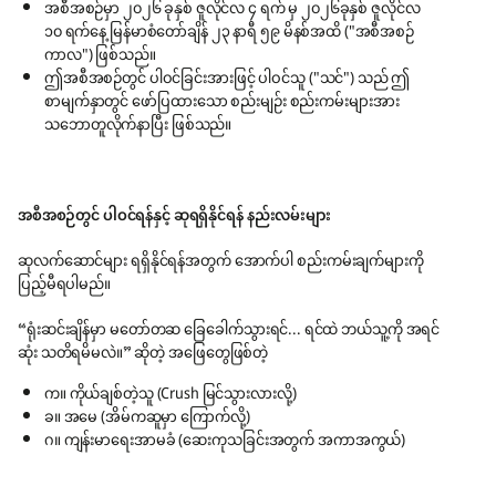
အစီအစဉ်မှာ ၂၀၂၆ ခုနှစ် ဇူလိုင်လ ၄ ရက် မှ ၂၀၂၆ခုနှစ် ဇူလိုင်လ
၁၀ ရက်နေ့ မြန်မာစံတော်ချိန် ၂၃ နာရီ ၅၉ မိနစ်အထိ ("အစီအစဉ်
ကာလ") ဖြစ်သည်။
ဤအစီအစဉ်တွင် ပါဝင်ခြင်းအားဖြင့် ပါဝင်သူ ("သင်") သည် ဤ
စာမျက်နှာတွင် ဖော်ပြထားသော စည်းမျဉ်း စည်းကမ်းများအား
သဘောတူလိုက်နာပြီး ဖြစ်သည်။
အစီအစဉ်တွင် ပါဝင်ရန်နှင့် ဆုရရှိနိုင်ရန် နည်းလမ်းများ
ဆုလက်ဆောင်များ ရရှိနိုင်ရန်အတွက် အောက်ပါ စည်းကမ်းချက်များကို
ပြည့်မီရပါမည်။
“ရုံးဆင်းချိန်မှာ မတော်တဆ ခြေခေါက်သွားရင်... ရင်ထဲ ဘယ်သူ့ကို အရင်
ဆုံး သတိရမိမလဲ။” ဆိုတဲ့ အဖြေတွေဖြစ်တဲ့
က။ ကိုယ်ချစ်တဲ့သူ (Crush မြင်သွားလားလို့)
ခ။ အမေ (အိမ်ကဆူမှာ ကြောက်လို့)
ဂ။ ကျန်းမာရေးအာမခံ (ဆေးကုသခြင်းအတွက် အကာအကွယ်)