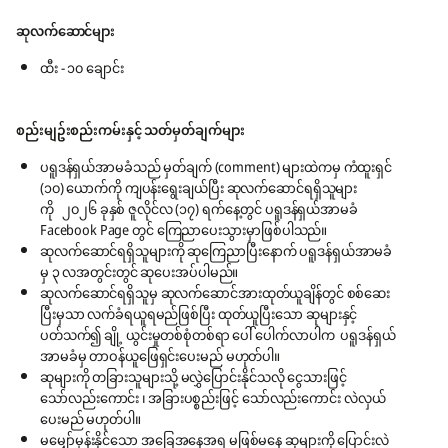
ဆုလက်ဆောင်များ
ထီး - ၁၀ ချောင်း
စည်းမျဥ်းစည်းကမ်းနှင့် သတ်မှတ်ချက်များ
ပရူဒန်ရှယ်အာမခံသည် မှတ်ချက် (comment) များထဲကမှ ကံထူးရှင်
(၁၀) ယောက်ကို ကျပန်းရွေးချယ်ပြီး ဆုလက်ဆောင်ရရှိသူများ
ကို ၂၀၂၆ ခုနှစ် ဇူလိုင်လ (၁၇) ရက်နေ့တွင် ပရူဒန်ရှယ်အာမခံ
Facebook Page တွင် ကြေညာပေးသွားမှာဖြစ်ပါသည်။
ဆုလက်ဆောင်ရရှိသူများကို ဆုကြေညာပြီးနောက် ပရူဒန်ရှယ်အာမခံ
မှ ၃ လအတွင်းတွင် ဆုပေးအပ်ပါမည်။
ဆုလက်ဆောင်ရရှိသူမှ ဆုလက်ဆောင်အားထုတ်ယူချိန်တွင် စစ်ဆေး
ပြီးမှသာ လက်ခံရယူရမည်ဖြစ်ပြီး ထုတ်ယူပြီးသော ဆုများနှင့်
ပတ်သက်၍ ချို့ ယွင်းမှုတစ်စုံတစ်ရာ ပေါ် ပေါက်လာပါက ပရူဒန်ရှယ်
အာမခံမှ တာဝန်ယူဖြေရှင်းပေးမည် မဟုတ်ပါ။
ဆုများကို တခြားသူများသို့ မလွှဲပြောင်းနိုင်သလို ငွေသားဖြင့်
သော်လည်းကောင်း ၊ အခြားပစ္စည်းဖြင့် သော်လည်းကောင်း လဲလှယ်
ပေးမည် မဟုတ်ပါ။
မမျှော်မှန်းနိုင်သော အခြေအနေအရ မဖြစ်မနေ ဆုများကို ပြောင်းလဲ