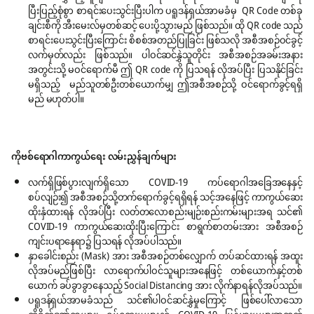
ပြီးပြည့်စုံစွာ စာရင်းပေးသွင်းပြီးပါက ပရူဒန်ရှယ်အာမခံမှ QR Code တစ်ခု
ချင်းစီကို အီးမေးလ်မှတစ်ဆင့် ပေးပို့သွားမည် ဖြစ်သည်။ ထို QR code သည်
စာရင်းပေးသွင်းပြီးကြောင်း စိစစ်အတည်ပြုခြင်း ဖြစ်သလို အစီအစဉ်ဝင်ခွင့်
လက်မှတ်လည်း ဖြစ်သည်။ ပါဝင်ဆင်နွှဲသူတိုင်း အစီအစဉ်အခမ်းအနား
အတွင်းသို့ မဝင်ရောက်မီ ဤ QR code ကို ပြသရန် လိုအပ်ပြီး ပြသနိုင်ခြင်း
မရှိသည့် မည်သူတစ်ဦးတစ်ယောက်မျှ ဤအစီအစဉ်သို့ ဝင်ရောက်ခွင့်ရရှိ
မည် မဟုတ်ပါ။
ကိုဗစ်ရောဂါကာကွယ်ရေး လမ်းညွှန်ချက်များ
လက်ရှိဖြစ်ပွားလျက်ရှိသော COVID-19 ကပ်‌ရောဂါအခြေအနေနှင့်
စပ်လျဉ်း၍ အစီအစဉ်သို့တက်ရောက်ခွင့်ရရှိရန် သင့်အနေဖြင့် ကာကွယ်ဆေး
ထိုးနှံထားရန် လိုအပ်ပြီး လတ်တလောစည်းမျဉ်းစည်းကမ်းများအရ သင်၏
COVID-19 ကာကွယ်ဆေးထိုးပြီးကြောင်း စာရွက်စာတမ်းအား အစီအစဉ်
ကျင်းပရာနေရာ၌ ပြသရန် လိုအပ်ပါသည်။
နှာခေါင်းစည်း (Mask) အား အစီအစဉ်တစ်လျှောက် တပ်ဆင်ထားရန် အထူး
လိုအပ်မည်ဖြစ်ပြီး လာရောက်ပါဝင်သူများအနေဖြင့် တစ်ယောက်နှင့်တစ်
ယောက် ခပ်ခွာခွာနေသည့် Social Distancing အား လိုက်နာရန်လိုအပ်သည်။
ပရူဒန်ရှယ်အာမခံသည် သင်၏ပါဝင်ဆင်နွှဲမှုကြောင့် ဖြစ်ပေါ်လာသော