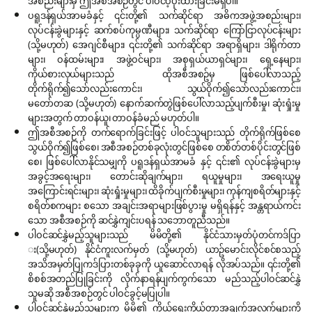
အစည်းများမှ ဤအစီအစဉ်တွင် ပါဝင်ပံ့ပိုးထားခြင်းမရှိ‌ပါ။
ပရူဒန်ရှယ်အာမခံနှင့် ၎င်းတို့၏ သက်ဆိုင်ရာ အဓိကအဖွဲ့အစည်းများ၊
လုပ်ငန်းခွဲများနှင့် ဆက်စပ်ကုမ္ပဏီများ၊ သက်ဆိုင်ရာ ကြော်ငြာလုပ်ငန်းများ
(သို့မဟုတ်) အေဂျင်စီများ၊ ၎င်းတို့၏ သက်ဆိုင်ရာ အရာရှိများ၊ ဒါရိုက်တာ
များ၊ ဝန်ထမ်းများ၊ အဖွဲ့ဝင်များ၊ အစုရှယ်ယာရှင်များ၊ ရှေ့နေများ၊
ကိုယ်စားလှယ်များသည် ထိုအစီအစဥ်မှ ဖြစ်ပေါ်လာသည့်
တိုက်ရိုက်၍သော်လည်းကောင်း၊ သွယ်ဝိုက်၍သော်လည်းကောင်း၊
မတော်တဆ (သို့မဟုတ်) နောက်ဆက်တွဲဖြစ်ပေါ်လာသည့်ပျက်စီးမှု၊ ဆုံးရှုံးမှု
များအတွက် တာဝန်ယူ၊ တာဝန်ခံမည် မဟုတ်ပါ။
ဤအစီအစဉ်ကို တက်ရောက်ခြင်းဖြင့် ပါဝင်သူများသည် တိုက်ရိုက်ဖြစ်စေ
သွယ်ဝိုက်၍ဖြစ်စေ၊ အစီအစဉ်တစ်ခုလုံးတွင်ဖြစ်စေ တစိတ်တစ်ပိုင်းတွင်ဖြစ်
စေ၊ ဖြစ်ပေါ်လာနိုင်သမျှကို ပရူဒန်ရှယ်အာမခံ နှင့် ၎င်း၏ လုပ်ငန်းခွဲများမှ
အခွင့်အရေးများ၊ တောင်းဆိုချက်များ၊ ရယူမှုများ၊ အရေးယူမှု
အကြောင်းရင်းများ၊ ဆုံးရှုံးမှုများ၊ ထိခိုက်ပျက်စီးမှုများ၊ ကုန်ကျစရိတ်များနှင့်
စရိတ်စကများ စသော အချင်းအရာများဖြစ်ပွားမှု မရှိရန်နှင့် အန္တရာယ်ကင်း
သော အစီအစဉ်ကို ဆင်နွှဲကျင်းပရန် သဘောတူညီသည်။
ပါဝင်ဆင်နွှဲမည့်သူများသည် မိမိတို့၏ နိုင်ငံသားမှတ်ပုံတင်ကဒ်ပြာ
း(သို့မဟုတ်) နိုင်ငံကူးလက်မှတ် (သို့မဟုတ်) ယာဥ်မောင်းလိုင်စင်စသည့်
အသိအမှတ်ပြုကဒ်ပြားတစ်ခုခုကို ယူဆောင်လာရန် လိုအပ်သည်။ ၎င်းတို့၏
စိစစ်အတည်ပြုခြင်းကို လိုက်နာရန်ပျက်ကွက်သော မည်သည့်ပါဝင်ဆင်နွှဲ
သူမဆို အစီအစဉ်တွင် ပါဝင်ခွင့်မပြုပါ။
ပါဝင်ဆင်နွှဲမည့်သူများက မိမိ၏ ကိုယ်ရေးကိုယ်တာအချက်အလက်များကို