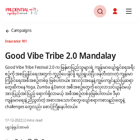
Campaigns
Insurance 101
Good Vibe Tribe 2.0 Mandalay
Good Vibe Tribe Festival 2.0 က မြန်မာပြည်သူများရဲ့ ကျန်းမာပျော်ရွှင်ရေးခရီး
စဥ်ကို အစပြုနိုင်ရေးအတွက် ကူညီပေးနိုင်ဖို့ ရည်ရွယ်ပြီး ဖန်တီးထားတဲ့ ကျန်းမာ
ကြံ့ခိုင်ရေးအစီအစဥ်တစ်ခု ဖြစ်ပါတယ်။ အားလုံးအနေနဲ့ ကျွမ်းကျင်နည်းပြဆရာ
တွေဆီကနေ Yoga, Zumba နဲ့ Dance အစီအစဥ်တွေကို လေ့လာသင်ယူနိုင်မယ့်
အားပြည့်အင်ပြည့် ရောက်ရှိလာမယ့် အစီအစဥ်တစ်ခုဖြစ်ပါတယ်။ ဒီမှာ
ကျန်းမာ‌ရေးနဲ့ ညီညွတ်တဲ့ အစားအသောက်တွေ၊ ပျော်စရာကစားနည်းတွေနဲ့
challenges တွေလည်း စောင့်ကြိုနေပါတယ်။
17-12-2022
|
2 mins read
ပရူဒန်ရှယ်အာမခံ