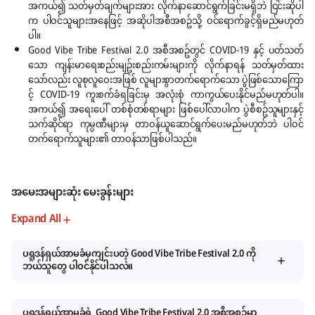
အကယ်၍ သတ်မှတ်ချက်များအား လိုက်နာ​ဆောင်ရွက်ခြင်းမရှိဘဲ ငြင်းဆိုပါ
က ပါဝင်သူများအ​နေဖြင့် အဆိုပါအစီအစဥ်သို့ ဝင်​ရောက်ခွင့်ရှိမည်မဟုတ်
ပါ။
Good Vibe Tribe Festival 2.0 အစီအစဥ်တွင် COVID-19 နှင့် ပတ်သတ်​
သော ကျန်းမာ​ရေးစည်းမျဥ်းစည်းကမ်းများကို လိုက်နာရန် သတ်မှတ်ထား​
သော်လည်း လူစုလူ​ဝေးအဖြစ် လူများစွာတက်​ရောက်​သော ပွဲဖြစ်​သော​ကြော
င့် COVID-19 ကူးစက်ခံရခြင်းမှ အလုံးစုံ ကာကွယ်​ပေးနိုင်မည်မဟုတ်ပါ။
အကယ်၍ အ​ရေး​ပေါ် တစ်စုံတစ်ရာများ ဖြစ်​ပေါ်လာပါက ပွဲစီစဥ်သူများနှင့်
သက်ဆိုင်ရာ ကုမ္ပဏီများမှ တာဝန်ယူ​​ဆောင်ရွက်​ပေးမည်မဟုတ်ဘဲ ပါဝင်
တက်​ရောက်သူများ၏ တာဝန်သာဖြစ်ပါသည်။
အမေးအများဆုံး မေးခွန်းများ
Expand All
ပရူဒန်ရှယ်အာမခံမှကျင်းပတဲ့ Good Vibe Tribe Festival 2.0 ကို
ဘယ်သူတွေ ပါဝင်နိုင်ပါသလဲ။
ပရူဒန်ရှယ်အာမခံရဲ့ Good Vibe Tribe Festival 2.0 အစီအစဉ်မှာ