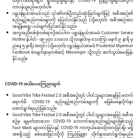
ထိခိုက်ဒဏ်ရာများ၊ ရှုပ်ထွေးမှုများနှင့် COVID-19 ပြန့်ပွားမှုများအတွက်
တာဝန်ယူမည်မဟုတ်ပါ။
ပရူဒန်ရှယ်အာမခံသည် ၎င်း၏တစ်ဦးတည်းဆုံးဖြတ်ချက်ဖြင့် အစီအစဉ်၏
စည်းမျဉ်းစည်းကမ်းများကို ပြောင်းလဲနိုင်သည် (သို့မဟုတ်) အစီအစဉ်အား
အချိန်မရွေး ပယ်ဖျက်/ပြင်ဆင်နိုင်သည်။
အကူအညီတစ်စုံတစ်ရာလိုအပ်ပါက ပရူဒန်ရှယ်အာမခံ Customer Service
Hotline နံပါတ် - ၀၉ ၇၇၀ ၁၁၀၀၁၀ သို့ (တနင်္လာမှ သောကြာ မနက် ၉ နာရီ မှ
ညနေ ၅ နာရီ) အတွင်း (သို့မဟုတ်) ပရူဒန်ရှယ်အာမခံ Prudential Myanmar
Facebook စာမျက်နှာမှတစ်ဆင့် Messenger သို့လည်း ဆက်သွယ်မေးမြန်း
နိုင်သည်။
COVID-19 အသိ​ပေး​ကြေညာချက်
Good Vibe Tribe Festival 2.0 အစီအစဥ်တွင် ပါဝင်သူများအ​နေဖြင့် မတက်​
ရောက်မီ COVID-19 စည်းမျဥ်းစည်းကမ်းများကို မဖြစ်မ​နေလိုက်နာ​
ဆောင်ရွက်ရမည်ဖြစ်သည်။
Good Vibe Tribe Festival 2.0 အစီအစဥ်တွင် ပါဝင်သူများအ​နေဖြင့် အစီအ
စဥ်မှ ချမှတ်ထား​သော COVID-19 ​ဘေးကင်း​ရေးစည်းမျဥ်းများဖြစ်​သည့်
Face Mask များတပ်ခြင်းနှင့် COVID-19 ကာကွယ်​ဆေးထိုးထားခြင်းရှိ၊ မရှိ
အစရှိသည့် စစ်​ဆေးခြင်းတို့ကို ကြည်ဖြူစွာ လိုက်နာ​ဆောင်ရွက်ရမည်။