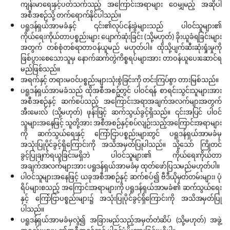
ကျန်းမာရေးနှင့်ပတ်သက်သည့် အကြောင်းအရာများ ဝေမျှမည့် အဆိုပါ
အစီအစဉ်သို့ တက်ရောက်နိုင်ပါသည်။
ပရူဒန်ရှယ်အာမခံနှင့် ၎င်း၏လုပ်ငန်းခွဲများသည် ပါဝင်သူများ၏
ကိုယ်ရေးကိုယ်တာပစ္စည်းများ ပျောက်ဆုံးခြင်း (သို့မဟုတ်) ခိုးယူခံရခြင်းများ
အတွက် တစ်စုံတစ်ရာတာဝန်ယူမည် မဟုတ်ပါ။ ထိုသို့ပျက်ဆီးဆုံးရှုံးမှုကို
ဖြစ်ပွားစေသောသူမှ နောက်ဆက်တွဲကိစ္စရပ်များအား တာဝန်ယူပေးဆောင်ရ
မည်ဖြစ်သည်။
အရက်နှင့် တရားမဝင်ပစ္စည်းများသုံးစွဲခြင်းကို တင်းကြပ်စွာ တားမြစ်သည်။
ပရူဒန်ရှယ်အာမခံသည် ထိုအစီအစဥ်တွင် ပါဝင်ရန် စာရင်းသွင်းသူများအား
အစီအစဉ်နှင့် ဆက်စပ်သည့် အကြောင်းအရာအချက်အလက်များအတွက်
အီးမေးလ် (သို့မဟုတ်) ဖုန်းဖြင့် ဆက်သွယ်ခွင့်ရှိသည်။ ၎င်းအပြင် ပါဝင်
သူများအနေဖြင့် သူတို့အား အစီအစဉ်နှင့်စပ်လျဉ်းသည့်အကြောင်းအရာများ
ကို ဆက်သွယ်ရေးနှင့် ကြော်ငြာပစ္စည်းများတွင် ပရူဒန်ရှယ်အာမခံမှ
အသုံးပြုပိုင်ခွင့်ရှိကြောင်းကို အသိအမှတ်ပြုပါသည်။ သို့သော် ကြိုတင်
ခွင့်ပြုချက်ရယူခြင်းမရှိဘဲ ပါဝင်သူများ၏ ကိုယ်ရေးကိုယ်တာ
အချက်အလက်များအား ပရူဒန်ရှယ်အာမခံမှ ထုတ်ဖော်ပြသမည်မဟုတ်ပါ။
ပါဝင်သူများအနေဖြင့် ယခုအစီအစဉ်နှင့် ဆက်စပ်၍ ဗီဒီယိုမှတ်တမ်းများ၊ ပုံ
ရိပ်များစသည့် အကြောင်းအရာများကို ပရူဒန်ရှယ်အာမခံ၏ ဆက်သွယ်ရေး
နှင့် ကြော်ငြာပစ္စည်းများ၌ အသုံးပြုပိုင်ခွင့်ရှိကြောင်းကို အသိအမှတ်ပြု
ပါသည်။
ပရူဒန်ရှယ်အာမခံမှလွဲ၍ အခြားမည်သည့်အမှတ်တံဆိပ် (သို့မဟုတ်) အဖွဲ့