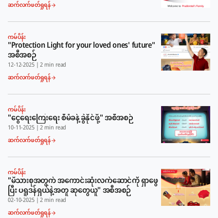
ဆက်လက်ဖတ်ရှုရန်
ကမ်ပိန်း
"Protection Light for your loved ones' future"
အစီအစဉ်
12-12-2025
|
2 min read
ဆက်လက်ဖတ်ရှုရန်
ကမ်ပိန်း
"ငွေရေးကြေးရေး စီမံခန့်ခွဲနိုင်ဖို့" အစီအစဉ်
10-11-2025
|
2 min read
ဆက်လက်ဖတ်ရှုရန်
ကမ်ပိန်း
"မိသားစုအတွက် အကောင်းဆုံးလက်ဆောင်ကို ရှာဖွေ
ပြီး ပရူဒန်ရှယ်နဲ့အတူ ဆုတွေယူ" အစီအစဉ်
02-10-2025
|
2 min read
ဆက်လက်ဖတ်ရှုရန်