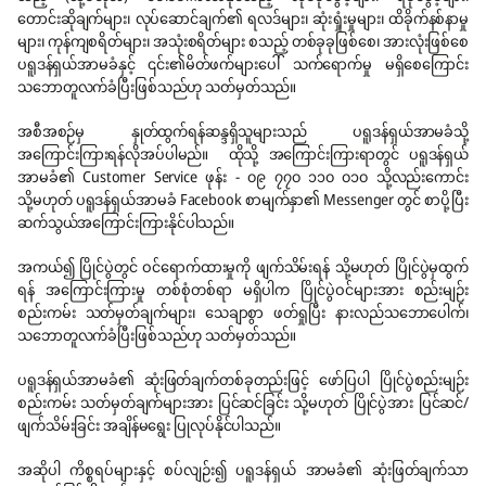
တောင်းဆိုချက်များ၊ လုပ်ဆောင်ချက်၏ ရလဒ်များ၊ ဆုံးရှုံးမှုများ၊ ထိခိုက်နစ်နာမှု
များ၊ ကုန်ကျစရိတ်များ၊ အသုံးစရိတ်များ စသည့် တစ်ခုခုဖြစ်စေ၊ အားလုံးဖြစ်စေ
ပရူဒန်ရှယ်အာမခံနှင့် ၎င်း၏မိတ်ဖက်များပေါ် သက်ရောက်မှု မရှိစေကြောင်း
သဘောတူလက်ခံပြီးဖြစ်သည်ဟု သတ်မှတ်သည်။
အစီအစဉ်မှ နှုတ်ထွက်ရန်ဆန္ဒရှိသူများသည် ပရူဒန်ရှယ်အာမခံသို့
အကြောင်းကြားရန်လိုအပ်ပါမည်။ ထိုသို့ အကြောင်းကြားရာတွင် ပရူဒန်ရှယ်
အာမခံ၏ Customer Service ဖုန်း - ၀၉ ၇၇၀ ၁၁၀ ၀၁၀ သို့လည်းကောင်း
သို့မဟုတ် ပရူဒန်ရှယ်အာမခံ Facebook စာမျက်နှာ၏ Messenger တွင် စာပို့ပြီး
ဆက်သွယ်အကြောင်းကြားနိုင်ပါသည်။
အကယ်၍ ပြိုင်ပွဲတွင် ဝင်ရောက်ထားမှုကို ဖျက်သိမ်းရန် သို့မဟုတ် ပြိုင်ပွဲမှထွက်
ရန် အကြောင်းကြားမှု တစ်စုံတစ်ရာ မရှိပါက ပြိုင်ပွဲဝင်များအား စည်းမျဉ်း
စည်းကမ်း သတ်မှတ်ချက်များ၊ သေချာစွာ ဖတ်ရှုပြီး နားလည်သဘောပေါက်၊
သဘောတူလက်ခံပြီးဖြစ်သည်ဟု သတ်မှတ်သည်။
ပရူဒန်ရှယ်အာမခံ၏ ဆုံးဖြတ်ချက်တစ်ခုတည်းဖြင့် ဖော်ပြပါ ပြိုင်ပွဲစည်းမျဉ်း
စည်းကမ်း သတ်မှတ်ချက်များအား ပြင်ဆင်ခြင်း သို့မဟုတ် ပြိုင်ပွဲအား ပြင်ဆင်/
ဖျက်သိမ်းခြင်း အချိန်မရွေး ပြုလုပ်နိုင်ပါသည်။
အဆိုပါ ကိစ္စရပ်များနှင့် စပ်လျဉ်း၍ ပရူဒန်ရှယ် အာမခံ၏ ဆုံးဖြတ်ချက်သာ