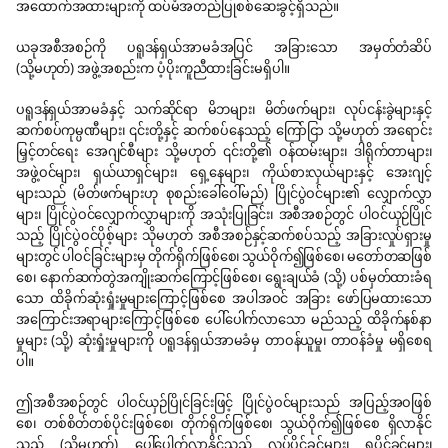
အထောက်အထားများကို ထပ်မံအတည်ပြုစစ်ဆေးခွင့်ရှိသည်။
ယခုအစီအစဉ်ကို ပရူဒန်ရှယ်အာမခံအပြင် အခြားသော အမှတ်တံဆိပ်
(သို့မဟုတ်) အဖွဲ့အစည်းက ပံ့ပိုးကူညီထားခြင်းမရှိပါ။
ပရူဒန်ရှယ်အာမခံနှင့် သက်ဆိုင်ရာ မိဘများ၊ မိတ်ဖက်များ၊ လုပ်ငန်းခွဲများနှင့်
ဆက်စပ်ကုမ္ပဏီများ၊ ၎င်းတို့နှင့် ဆက်စပ်နေသည့် ကြော်ငြာ သို့မဟုတ် အရောင်း
မြှင့်တင်ရေး အေဂျင်စီများ သို့မဟုတ် ၎င်းတို့၏ ဝန်ထမ်းများ၊ ဒါရိုက်တာများ၊
အဖွဲ့ဝင်များ၊ ရှယ်ယာရှင်များ၊ ရှေ့နေများ၊ ကိုယ်စားလှယ်များနှင့် အေးဂျင့်
များသည် (မိတ်ဖက်များဟု စုစည်းခေါ်ဝေါ်မည်) ပြိုင်ပွဲဝင်များ၏ လျှောက်လွှာ
များ၊ ပြိုင်ပွဲဝင်လျှောက်လွှာများကို အသုံးပြုခြင်း၊ အစီအစဉ်တွင် ပါဝင်ယှဉ်ပြိုင်
သည့် ပြိုင်ပွဲဝင်ပိုစ့်များ သိုမဟုတ် အစီအစဉ်နှင့်ဆက်စပ်သည့် အခြားလှုပ်ရှားမှု
များတွင် ပါဝင်ခြင်းများမှ တိုက်ရိုက်ဖြစ်စေ၊ သွယ်ဝိုက်၍ဖြစ်စေ၊ မတော်တဆဖြစ်
စေ၊ နောက်ဆက်တွဲအကျိုးဆက်ကြောင့်ဖြစ်စေ၊ ရွေးချယ်ခံ (သို့) ပစ်မှတ်ထားခံရ
သော ထိခိုက်ဆုံးရှုံးမှုများကြောင့်ဖြစ်စေ အပါအဝင် အခြား ဖော်ပြမထားသော
အကြောင်းအရာများကြောင့်ဖြစ်စေ ပေါ်ပေါက်လာသော မည်သည့် ထိခိုက်နစ်နာ
မှုများ (သို့) ဆုံးရှုံးမှုများကို ပရူဒန်ရှယ်အာမခံမှ တာဝန်ယူမှု၊ တာဝန်ခံမှု မရှိစေရ
ပါ။
ဤအစီအစဉ်တွင် ပါဝင်ယှဉ်ပြိုင်ခြင်းဖြင့် ပြိုင်ပွဲဝင်များသည် အပြည့်အဝဖြစ်
စေ၊ တစ်စိတ်တစ်ပိုင်းဖြစ်စေ၊ တိုက်ရိုက်ဖြစ်စေ၊ သွယ်ဝိုက်၍ဖြစ်စေ ရှိလာနိုင်
သည့် (သို့မဟုတ်) ပေါ်ပေါက်လာနိုင်သည့် လုပ်ပိုင်ခွင့်များ၊ ရပိုင်ခွင့်များ၊