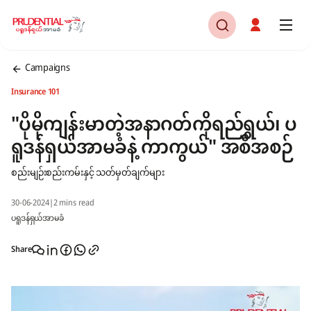
Campaigns
Insurance 101
"ပိုမိုကျန်းမာတဲ့အနာဂတ်ကိုရည်ရွယ်၊ ပ
ရူဒန်ရှယ်အာမခံနဲ့ ကာကွယ်" အစီအစဉ်
စည်းမျဉ်းစည်းကမ်းနှင့် သတ်မှတ်ချက်များ
30-06-2024
|
2 mins read
ပရူဒန်ရှယ်အာမခံ
Share