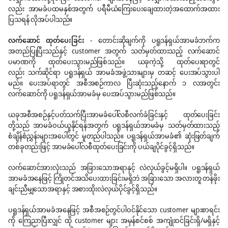
လည်း အာမခံပထမနှစ်အတွက် ပရီမီယံကြေးပေးချေထားတဲ့အထောက်အထား
ပြသရန် လိုအပ်ပါသည်။
လက်ဆောင် ထုတ်ပေးခြင်း
- တောင်းဆိုချက်ကို ပရူဒန်ရှယ်အာမခံဘက်က
အတည်ပြုပြီးသည်နှင့် customer အတွက် သတ်မှတ်ထားသည့် လက်ဆောင်
ပမာဏကို ထုတ်ပေးသွားမည်ဖြစ်သည်။ ယခုကဲ့သို့ ထုတ်ပေးရာတွင်
လည်း သက်ဆိုင်ရာ ပရူဒန်ရှယ် အာမခံအဖွဲ့သားများမှ တဆင့် ပေးအပ်သွားပါ
မည်။ ပေးအပ်ရာတွင် အစီအစဉ်ကာလ ပြီးဆုံးသည့်နောက် ၁ လအတွင်း
လက်ဆောင်ကို ပရူဒန်ရှယ်အာမခံမှ ပေးအပ်သွားမည်ဖြစ်သည်။
ယခုအစီအစဉ်နှင့်ပတ်သက်ပြီးအာမခံပေါ်လစီလက်ခံခြင်းနှင့် ထုတ်ပေးခြင်း
တို့သည် အာမခံဝယ်ယူနိုင်ရန်အတွက် ပရူဒန်ရှယ်အာမခံမှ သတ်မှတ်ထားသည့်
စံချိန်စံညွှန်းများအပေါ်တွင် မူတည်ပါသည်။ ပရူဒန်ရှယ်အာမခံ၏ ဆုံးဖြတ်ချက်
တစ်ခုတည်းဖြင့် အာမခံပေါ်လစီထုတ်ပေးခြင်းကို ပယ်ချပိုင်ခွင့်ရှိသည်။
လက်ဆောင်အားလုံးသည် အခြားသောအရာနှင့် လဲလှယ်ခွင့်မရှိပါ။ ပရူဒန်ရှယ်
အာမခံအနေဖြင့် ကြိုတင်အသိပေးထားခြင်းမရှိဘဲ အခြားသော အလားတူ တန်ဖိုး
ချင်းညီမျှသောအရာနှင့် အစားထိုးလဲလှယ်ပိုင်ခွင့်ရှိသည်။
ပရူဒန်ရှယ်အာမခံအနေဖြင့် အစီအစဉ်တွင်ပါဝင်နိုင်သော customer များစာရင်း
ကို ကြေညာပြီးလျှင် ထို customer များ အမှန်စင်စစ် အကျုံးဝင်ခြင်းရှိ/မရှိနှင့်