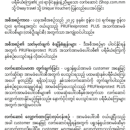
ပရီမီယံကြေး၏(၂၀) ရာခိုင်နှုန်းနဲ့ ညီမျှသော လက်ဆောင် (Shop.com.mm
သို့ Oway travel သို့ Unique Voucher) ပြန်လည်ပေးအပ်ခြင်း
အစီအစဉ်ကာလ
- ယခုအစီအစဉ်သည် ၂၀၂၄ ခုနှစ်၊ ဇွန်လ (၁) ရက်နေ့မှ ဇွန်လ
(၃၀) ရက်နေ့အတွင်း ဝယ်ယူသည့် PRUFlexiprotect PLUS အသက်အာမခံ
ပေါ်လစီများ (တစ်ဦးချင်းစီ) အတွက်သာ အကျုံးဝင်ပါသည်။
အစီအစဉ်၏
သတ်မှတ်ချက်
စံချိန်စံနှုန်းများ
- ဒီအစီအစဉ်မှာ ပါဝင်နိုင်ရန်
အတွက် PRUFlexiprotect PLUS အသက်အာမခံပေါ်လစီ၏ ပရီမီယံကြေးကို
နှစ်စဉ်ပေးသွင်းရန် လိုအပ်ပါသည်။
လက်ဆောင်ပမာဏ
တွက်ချက်ခြင်း
- ပရူဒန်ရှယ်အာမခံ customer အနေဖြင့်
သက်ဆိုင်ရာ အာမခံပေါ်လစီအတွက် ပေးသွင်းရသည့် ပထမဆုံးနှစ်ပရီမီယံကြေး
အပေါ် မူတည်ပြီး ရရှိသင့်သည့် နှစ်သစ်လက်ဆောင်ကို တွက်ချက်ပါသည်။
နှစ်စဉ်ငွေပေးချေမှုပုံစံနှင့် အာမခံကြေးပေးသွင်းသည့် PRUFlexiprotect PLUS
အသက်အာမခံပေါ်လစီများ၏ ပထမဆုံးပေါ်လစီနှစ်အတွက်သာ လက်ဆောင်
လျှောက်ထားနိုင်မည်ဖြစ်သည်။ နောက်ပိုင်းတွင် ပေးသွင်းသော ပရီမီယံကြေးများ
အတွက် အကျုံးမဝင်ပါ။
လက်ဆောင် လျှောက်ထားခြင်းလုပ်ငန်းစဉ်
- အာမခံပေါ်လစီ ဝယ်ယူပြီးသည့်
အခါ customer အနေဖြင့် လက်ဆောင်ရရှိရန်အတွက် ပရူဒန်ရှယ်အာမခံဆီမှာ
လျှောက်ထားလို့ရပါပြီ။ customer များအနေဖြင့် လျှောက်ထားသည့်အခါတွင်