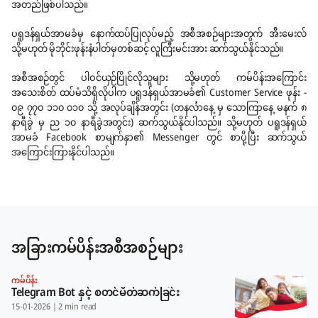
အတည်ဖြစ်ပါသည်။
ပရူဒန်ရှယ်အာမခံမှ နောက်ထပ်ပြုလုပ်မည့် အစီအစဉ်များအတွက် အီးမေးလ်
သို့မဟုတ် မိုဘိုင်းဖုန်းနံပါတ်မှတစ်ဆင့် လူကြီးမင်းအား ဆက်သွယ်နိုင်သည်။
အစီအစဉ်တွင် ပါဝင်ယှဉ်ပြိုင်လိုသူများ သို့မဟုတ် ကမ်ပိန်းအကြောင်း
အသေးစိတ် ထပ်မံသိရှိလိုပါက ပရူဒန်ရှယ်အာမခံ၏ Customer Service ဖုန်း -
၀၉ ၇၇၀ ၁၁၀ ၀၁၀ သို့ အလုပ်ချိန်အတွင်း (တနင်္လာနေ့ မှ သောကြာနေ့ မနက် ၈
နာရီခွဲ မှ ည ၁၀ နာရီခွဲအတွင်း) ဆက်သွယ်နိုင်ပါသည်။ သို့မဟုတ် ပရူဒန်ရှယ်
အာမခံ Facebook စာမျက်နှာ၏ Messenger တွင် စာပို့ပြီး ဆက်သွယ်
အကြောင်းကြားနိုင်ပါသည်။
အခြားကမ်ပိန်းအစီအစဉ်များ
ကမ်ပိန်း
Telegram Bot နှင့် စတင်မိတ်ဆက်ခြင်း
15-01-2026
|
2 min read