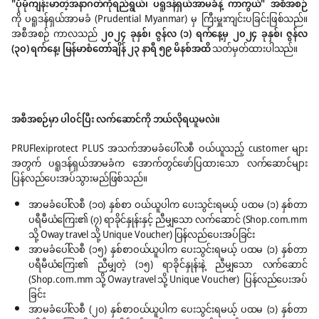
"ပိုမိုကျန်းမာတဲ့အနာဂတ်ကိုရည်ရွယ်၊ ပရူဒန်ရှယ်အာမခံနဲ့ ကာကွယ်" အစီအစဉ်
ကို ပရူဒန်ရှယ်အာမခံ (Prudential Myanmar) မှ ကြီးမှူးကျင်းပခြင်းဖြစ်သည်။
အစီအစဉ် ကာလသည်
၂၀၂၄ ခုနှစ်၊ ဇွန်လ (၁) ရက်နေ့မှ ၂၀၂၄ ခုနှစ်၊ ဇွန်လ
(၃၀) ရက်နေ့၊ မြန်မာစံတော်ချိန် ၂၃ နာရီ ၅၉ မိနစ်အထိ
သတ်မှတ်ထားပါသည်။
အစီအစဉ်မှာ ပါ၀င်ပြီး လက်ဆောင်ကို
ဘယ်လိုရယူမလဲ။
PRUFlexiprotect PLUS အသက်အာမခံပေါ်လစီ ဝယ်ယူသည့် customer များ
အတွက် ပရူဒန်ရှယ်အာမခံက အောက်တွင်ဖော်ပြထားသော လက်ဆောင်များ
ပြန်လည်ပေးအပ်သွားမည်ဖြစ်သည်။
အာမခံပေါ်လစီ (၁၀) နှစ်စာ ဝယ်ယူပါက ပေးသွင်းရမယ့် ပထမ (၁) နှစ်တာ
ပရီမီယံကြေး၏ (၇) ရာခိုင်နှုန်းနှင့် ညီမျှသော လက်ဆောင် (Shop.com.mm
သို့ Oway travel သို့ Unique Voucher) ပြန်လည်ပေးအပ်ခြင်း
အာမခံပေါ်လစီ (၁၅) နှစ်စာဝယ်ယူပါက ပေးသွင်းရမယ့် ပထမ (၁) နှစ်တာ
ပရီမီယံကြေး၏ ညီမျှတဲ့ (၁၅) ရာခိုင်နှုန်းနဲ့ ညီမျှသော လက်ဆောင်
(Shop.com.mm သို့ Oway travel သို့ Unique Voucher) ပြန်လည်ပေးအပ်
ခြင်း
အာမခံပေါ်လစီ (၂၀) နှစ်စာဝယ်ယူပါက ပေးသွင်းရမယ့် ပထမ (၁) နှစ်တာ