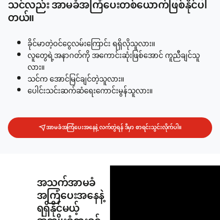
သင်လည်း အာမခံအကြံပေးတစ်ယောက်ဖြစ်နိုင်ပါ
တယ်။
ခိုင်မာတဲ့ဝင်ငွေလမ်းကြောင်း ရရှိလိုသူလား။
လူတွေရဲ့အနာဂတ်ကို အကောင်းဆုံးဖြစ်အောင် ကူညီချင်သူ
လား။
သင်က အောင်မြင်ချင်တဲ့သူလား။
ပေါင်းသင်းဆက်ဆံရေးကောင်းမွန်သူလား။
အာမခံအကြံပေးအနေနဲ့ လက်တွဲရန် ဒီမှာ စာရင်းသွင်းလိုက်ပါ။
အသက်အာမခံ
အကြံပေးအနေနဲ့
ရရှိနိုင်မယ့်