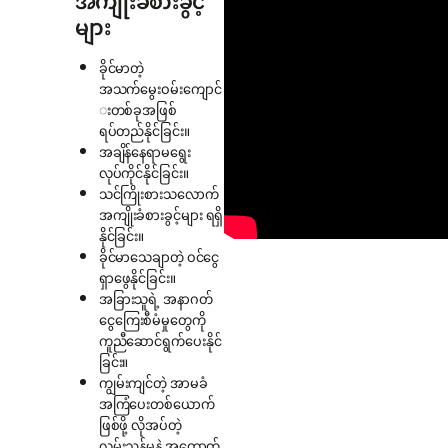
အကျိုးခံစားခွင့်
များ
ခိုင်မာတဲ့
အသက်မွေးဝမ်းကျောင်
းတစ်ခုအဖြစ်
ရပ်တည်နိုင်ခြင်း။
အချိန်‌နေရာမရွေး
လုပ်ကိုင်နိုင်ခြင်း။
သင်ကြိုးစားသလောက်
အကျိုးခံစားခွင့်များ ရရှိ
နိုင်ခြင်း။
ခိုင်မာသေချာတဲ့ ဝင်ငွေ
ရှာဖွေနိုင်ခြင်း။
အခြားသူရဲ့ အနာဂတ်
ငွေကြေးစီမံမှုတွေကို
ကူညီဆောင်ရွက်ပေးနိုင်
ခြင်း။
ကျွမ်းကျင်တဲ့ အာမခံ
အကြံပေးတစ်ယောက်
ဖြစ်ဖို့ လိုအပ်တဲ့
လမ်းညွှန်မှုနဲ့ အထောက်