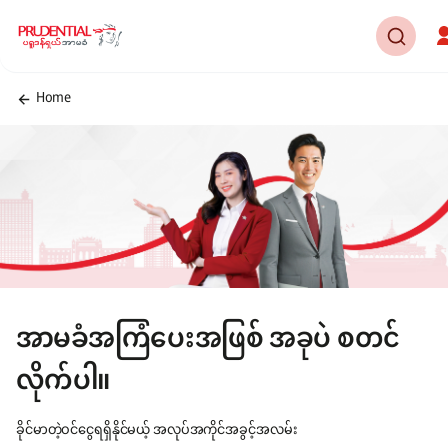
Home
အာမခံအကြံပေးအဖြစ် အခုပဲ စတင်
လိုက်ပါ။
ခိုင်မာတဲ့ဝင်ငွေရရှိနိုင်မယ့် အလုပ်အကိုင်အခွင့်အလမ်း