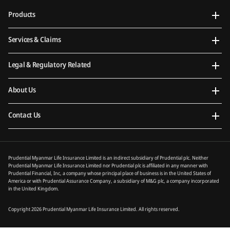
Products
Services & Claims
Legal & Regulatory Related
About Us
Contact Us
Prudential Myanmar Life Insurance Limited is an indirect subsidiary of Prudential plc. Neither
Prudential Myanmar Life Insurance Limited nor Prudential plc is affiliated in any manner with
Prudential Financial, Inc, a company whose principal place of business is in the United States of
America or with Prudential Assurance Company, a subsidiary of M&G plc, a company incorporated
in the United Kingdom.
Copyright 2026 Prudential Myanmar Life Insurance Limited. All rights reserved.