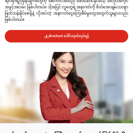
ဆိုင်ရာရည်မှန်းချက်‌တွေကို အကောင်အထည် ဖော်ဆောင်နိုင်မယ့် အလုပ်အကိုင်
အခွင့်အလမ်း ဖြစ်ပါတယ်။ ဒါ့အပြင် လူတွေရဲ့အနာဂတ်ကို စိတ်အေးချမ်းသာစွာ
ဖြတ်သန်းနိုင်စေဖို့နဲ့ လိုအပ်တဲ့ အနာဂတ်ငွေကြေးစီမံမှုတွေအတွက်သူများလည်း
ဖြစ်ပါတယ်။
Brochure ဒေါင်းလုတ်လုပ်ရန်