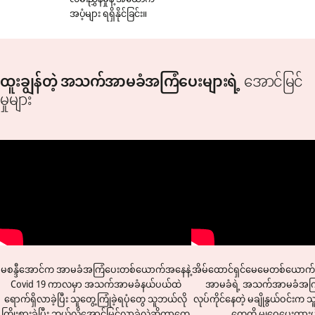
အပံ့များ ရရှိနိုင်ခြင်း။
ထူးချွန်တဲ့ အသက်အာမခံအကြံပေးများရဲ့
အောင်မြင်
မှုများ
မစန္ဒီအောင်က အာမခံအကြံပေးတစ်ယောက်အနေနဲ့
အိမ်ထောင်ရှင်မေမေတစ်ယောက်ဖြစ
Covid 19 ကာလမှာ အသက်အာမခံနယ်ပယ်ထဲ
အာမခံရဲ့ အသက်အာမခံအကြ
ရောက်ရှိလာခဲ့ပြီး သူတွေ့ကြုံခဲ့ရပုံတွေ သူဘယ်လို
လုပ်ကိုင်နေတဲ့ မချိုနွယ်ဝင်းက
ကြိုးစားခဲ့ပြီး ဘယ်လိုအောင်မြင်လာခဲ့လဲဆိုတာတွေ
တွေကို မျှဝေပေးထား