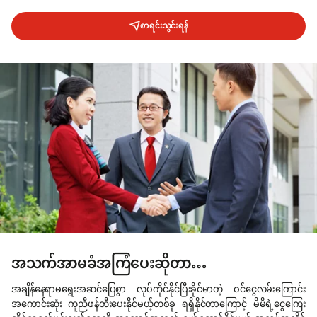
စာရင်းသွင်းရန်
အသက်အာမခံအကြံပေးဆိုတာ…
အချိန်နေရာမရွေးအဆင်ပြေစွာ လုပ်ကိုင်နိုင်ပြီးခိုင်မာတဲ့ ဝင်ငွေလမ်းကြောင်း
အကောင်းဆုံး ကူညီဖန်တီးပေးနိုင်မယ့်တစ်ခု ရရှိနိုင်တာကြောင့် မိမိရဲ့ငွေကြေး