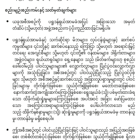
စည်းမျဉ်းစည်းကမ်းနှင့် သတ်မှတ်ချက်များ
ယခုအစီအစဉ်ကို ပရူဒန်ရှယ်အာမခံအပြင် အခြားသော အမှတ်
တံဆိပ် (သို့မဟုတ်) အဖွဲ့အစည်းက ပံ့ပိုးကူညီထားခြင်းမရှိပါ။
ပရူဒန်ရှယ်အာမခံနှင့် သက်ဆိုင်ရာ မိဘများ၊ လုပ်ငန်းခွဲများနှင့် ဆက်စပ်
ကုမ္ပဏီများ၊ ၎င်းတို့နှင့် ဆက်စပ်နေသည့် ကြော်ငြာ သို့မဟုတ် အရောင်းမြှင့်
တင်ရေး အေဂျင်စီများ သို့မဟုတ် ၎င်းတို့၏ ဝန်ထမ်းများ၊ ဒါရိုက်တာများ၊
အဖွဲ့ဝင်များ၊ ရှယ်ယာရှင်များ၊ ရှေ့နေများ၊ သည် (မိတ်ဖက်များဟု စုစည်း
ခေါ်ဝေါ်မည်) ပါဝင်သူများများ၏ လျှောက်လွှာများ၊ ပြိုင်ပွဲဝင်လျှောက်လွှာ
များကို အသုံးပြုခြင်း၊ အစီအစဉ်တွင် ပါဝင်ယှဉ်ပြိုင်သည့် ပြိုင်ပွဲဝင်ပိုစ့်
များ သိုမဟုတ် အစီအစဉ်နှင့်ဆက်စပ်သည့် အခြားလှုပ်ရှားမှုများတွင် ပါဝင်
ခြင်းများမှ တိုက်ရိုက်ဖြစ်စေ၊ သွယ်ဝိုက်၍ဖြစ်စေ၊ မတော်တဆဖြစ်စေ၊
နောက်ဆက်တွဲအကျိုးဆက်ကြောင့်ဖြစ်စေ၊ ရွေးချယ်ခံ (သို့) ပစ်မှတ်ထားခံရ
သော ထိခိုက်ဆုံးရှုံးမှုများကြောင့်ဖြစ်စေ အပါအဝင် အခြား ဖော်ပြမထား
သော အကြောင်းအရာများကြောင့်ဖြစ်စေ ပေါ်ပေါက်လာသော မည်
သည့် ထိခိုက်နစ်နာမှုများ (သို့) ဆုံးရှုံးမှုများကို ပရူဒန်ရှယ်အာမခံမှ တာဝန်ယူ
မှု၊ တာဝန်ခံမှု မရှိစေရပါ။
ဤအစီအစဉ်တွင် ပါဝင်ယှဉ်ပြိုင်ခြင်းဖြင့် ပါဝင်သူများသည် အပြည့်အဝဖြစ်
စေ၊ တစ်စိတ်တစ်ပိုင်းဖြစ်စေ၊ တိုက်ရိုက်ဖြစ်စေ၊ သွယ်ဝိုက်၍ဖြစ်စေ ရှိလာ