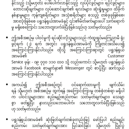
နိုင်သည့် (သို့မဟုတ်) ပေါ်ပေါက်လာနိုင်သည့် လုပ်ပိုင်ခွင့်များ၊ ရပိုင်ခွင့်များ၊
တောင်းဆိုချက်များ၊ လုပ်ဆောင်ချက်၏ ရလဒ်များ၊ ဆုံးရှုံးမှုများ၊ ထိခိုက်
နစ်နာမှုများ၊ ကုန်ကျစရိတ်များ၊ အသုံးစရိတ်များ စသည့် တစ်ခုခုဖြစ်စေ၊
အားလုံးဖြစ်စေ ပရူဒန်ရှယ်အာမခံနှင့် ၎င်း၏မိတ်ဖက်များပေါ် သက်ရောက်
မှု မရှိစေကြောင်း သဘောတူလက်ခံပြီးဖြစ်သည်ဟု သတ်မှတ်သည်။
ဤအစီအစဉ်မှ ပါဝင်မှုကို ရပ်ဆိုင်းလိုသူများသည် ကံထူးရှင်မကြေညာမီ ရုံး
ဖွင့်ရက် (၂) ရက် အတွင်း ပရူဒန်ရှယ်အာမခံကို ကြိုတင်အသိပေး၍
အကြောင်းကြားနိုင်ပါသည်။ ထိုသို့ အကြောင်းကြားရာတွင် ပရူဒန်ရှယ်
အာမခံ၏ Customer
Service ဖုန်း - ၀၉ ၇၇၀ ၁၁၀ ၀၁၀ သို့ လည်းကောင်း သို့မဟုတ် ပရူဒန်ရှယ်
အာမခံ Facebook စာမျက်နှာ၏ Messenger တွင် စာပို့ပြီး ဆက်သွယ်
အကြောင်းကြားနိုင်ပါသည်။
အကယ်၍ ဤအစီအစဉ်တွင် ဝင်ရောက်ထားမှုကို ဖျက်သိမ်း
ရန် သို့မဟုတ် အစီအစဉ်မှ ထွက်ရန် အကြောင်းကြားမှု တစ်စုံတစ်ရာ မရှိပါ
က ပါဝင်သူများအား စည်းမျဉ်းစည်းကမ်း သတ်မှတ်ချက်များ၊ သေချာ
စွာ ဖတ်ရှုပြီး နားလည်သဘောပေါက်၊ သဘောတူလက်ခံပြီးဖြစ်သည်
ဟု သတ်မှတ်သည်။
ပရူဒန်ရှယ်အာမခံ၏ ဆုံးဖြတ်ချက်တစ်ခုတည်းဖြင့် ဖော်ပြပါ စည်းမျဉ်း
စည်းကမ်း သတ်မှတ်ချက်များအား ပြင်ဆင်ခြင်း သို့မဟုတ် ပြိုင်ပွဲ