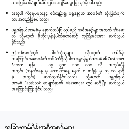
အား ပြင်ဆင်/ဖျက်သိမ်းခြင်း အချိန်မရွေး ပြုလုပ်နိုင်ပါသည်။
အဆိုပါ ကိစ္စရပ်များနှင့် စပ်လျဉ်း၍ ပရူဒန်ရှယ် အာမခံ၏ ဆုံးဖြတ်ချက်
သာ အတည်ဖြစ်ပါသည်။
ပရူဒန်ရှယ်အာမခံမှ နောက်ထပ်ပြုလုပ်မည့် အစီအစဉ်များအတွက် အီးမေး
လ် သို့မဟုတ် မိုဘိုင်းဖုန်းနံပါတ်မှတစ်ဆင့် လူကြီးမင်းအား ဆက်သွယ်
နိုင်သည်။
ဤအစီအစဉ်တွင် ပါဝင်လိုသူများ သို့မဟုတ် ကမ်ပိန်း
အကြောင်း အသေးစိတ် ထပ်မံသိရှိလိုပါက ပရူဒန်ရှယ်အာမခံ၏ Customer
Service ဖုန်း - ၀၉ ၇၇၀ ၁၁၀ ၀၁၀ သို့ အလုပ်ချိန်
အတွင်း (တနင်္လာနေ့ မှ သောကြာနေ့ မနက် ၈ နာရီခွဲ မှ ည ၁၀ နာရီ
ခွဲ အတွင်း) ဆက်သွယ်နိုင်ပါသည်။ သို့မဟုတ် ပရူဒန်ရှယ်
အာမခံ Facebook စာမျက်နှာ၏ Messenger တွင် စာပို့ပြီး ဆက်သွယ်
အကြောင်းကြားနိုင်ပါသည်။
အခြားကမ်ပိန်းအစီအစဉ်များ