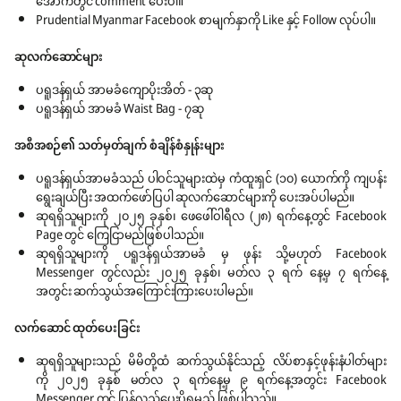
အောက်တွင် comment ပေးပါ။
Prudential Myanmar Facebook စာမျက်နှာကို Like နှင့် Follow လုပ်ပါ။
ဆုလက်ဆောင်များ
ပရူဒန်ရှယ် အာမခံကျောပိုးအိတ် - ၃ဆု
ပရူဒန်ရှယ် အာမခံ Waist Bag - ၇ဆု
အစီအစဉ်၏
သတ်မှတ်ချက်
စံချိန်စံနှုန်းများ
ပရူဒန်ရှယ်အာမခံသည် ပါဝင်သူများထဲမှ ကံထူးရှင် (၁၀) ယောက်ကို ကျပန်း
ရွေးချယ်ပြီး အထက်ဖော်ပြပါ ဆုလက်ဆောင်များကို ပေးအပ်ပါမည်။
ဆုရရှိသူများကို ၂၀၂၅ ခုနှစ်၊ ဖေဖေါ်ဝါရီလ (၂၈) ရက်နေ့တွင် Facebook
Page တွင် ကြေငြာမည်ဖြစ်ပါသည်။
ဆုရရှိသူများကို ပရူဒန်ရှယ်အာမခံ မှ ဖုန်း သို့မဟုတ် Facebook
Messenger တွင်လည်း ၂၀၂၅ ခုနှစ်၊ မတ်လ ၃ ရက် နေ့မှ ၇ ရက်နေ့
အတွင်း ဆက်သွယ်အကြောင်းကြားပေးပါမည်။
လက်ဆောင်
ထုတ်ပေးခြင်း
ဆုရရှိသူများသည် မိမိတို့ထံ ဆက်သွယ်နိုင်သည့် လိပ်စာနှင့်ဖုန်းနံပါတ်များ
ကို ၂၀၂၅ ခုနှစ် မတ်လ ၃ ရက်နေ့မှ ၉ ရက်နေ့အတွင်း Facebook
Messenger တွင် ပြန်လည်ပေးပို့ရမည် ဖြစ်ပါသည်။