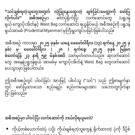
“သင်ချစ်ရတဲ့သူတွေအတွက် လုံခြုနွေးထွေးတဲ့ ချစ်ခြင်းမေတ္တာကို ဖော်ပြ
လိုက်ပါ။” အစီအစဉ်
မှာ ဓါတ်ပုံရိုက်ပြီး လက်ဆောင်တွေ (ပရူဒန်
ရှယ် ကျောပိုးအိတ်နှင့် Waist Bag လက်‌ဆောင်) ရယူနိုင်မယ့် အစီအစဉ်ကို ပရူဒန်
ရှယ်အာမခံ (Prudential Myanmar) မှကြီးမှူးကျင်းပခြင်းဖြစ်ပါသည်။
အစီအစဉ် ကာလမှာ
၂၀၂၅ ခုနှစ်၊ ယနေ့ ဖေဖော်ဝါရီလ (၁၃) ရက်နေ့ ၂၀၂၅ ခု
နှစ်) မှ ဖေဖေါ်ဝါရီလ ( ၂၈ ) ရက်နေ့၊ ၂၀၂၅ ခုနှစ် မြန်မာ
စံတော်ချိန် ၂၃ နာရီ ၅၉ မိနစ်အထိ
သတ်မှတ်ထားပါသည်။ ဆုလက်ဆောင်
တွေ အနေနဲ့ ပရူဒန်ရှယ် အာမခံမှ ကျောပိုးအိတ်နဲ့ Waist Bag တွေလက်ဆောင်
ပေးသွားမှာ ဖြစ်ပါတယ်။
ဤအစီအစဉ်တွင် ပါဝင်ခြင်း အားဖြင့် ပါဝင်သူ ("သင်") သည် ဤစာမျက်နှာ
တွင် ဖော်ပြထားသော စည်းမျဉ်း စည်းကမ်းများအား သဘောတူလိုက်နာ
ပြီး ဖြစ်သည်။
အစီအစဉ်မှာ
ပါ၀င်ပြီး
လက်ဆောင်ကို
ဘယ်လိုရယူမလဲ?
ကိုယ့်တစ်ယောက်ထဲပုံ (သို့) ကိုယ်ချစ်ရတဲ့သူတွေနဲ့ ရိုက်ထားတဲ့ ပုံကို ဒီပို့စ်