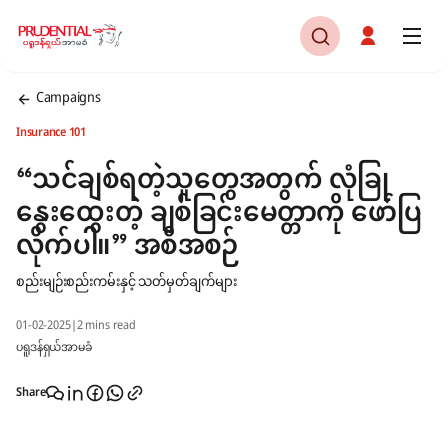
Campaigns
Insurance 101
“သင်ချစ်ရတဲ့သူတွေအတွက် လုံခြု
နွေးထွေးတဲ့ ချစ်ခြင်းမေတ္တာကို ဖော်ပြ
လိုက်ပါ။” အစီအစဉ်
စည်းမျဉ်းစည်းကမ်းနှင့် သတ်မှတ်ချက်များ
01-02-2025
|
2 mins read
ပရူဒန်ရှယ်အာမခံ
Share