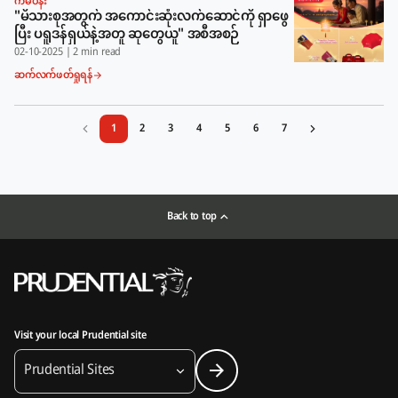
ကမ်ပိန်း
"မိသားစုအတွက် အကောင်းဆုံးလက်ဆောင်ကို ရှာဖွေ
ပြီး ပရူဒန်ရှယ်နဲ့အတူ ဆုတွေယူ" အစီအစဉ်
02-10-2025
|
2 min read
ဆက်လက်ဖတ်ရှုရန်
1
2
3
4
5
6
7
Back to top
Visit your local Prudential site
Prudential Sites