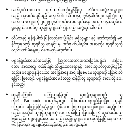
သတ်မှတ်ထားသော ရက်ထက်‌ကျော်လွန်ပြီးမှ လိပ်စာပေးပို့လာသူများ
သည် ဆုလက်ခံရရှိမည် မဟုတ်ပါ။ လိပ်စာနှင့် ဖုန်းနံပါတ်များ ရရှိပြီး၊ ဆု
လက်ဆောင်များကို ၂၀၂၅ ခုနှစ်၊ မတ်လ ၁၀ ရက်နေ့မှ ၁၈ ရက်နေ့အတွင်း ပ
ရူဒန်ရှယ်အာမခံမှ ဆုရရှိသူများထံ ပြန်လည်ပေးပို့သွားပါမယ်။
လိပ်စာနှင့် ဖုန်းနံပါတ် ပြန်လည်ပေးပို့ခြင်း မရှိသူများ နှင့် ဆက်သွယ်၍ မရ
နိုင်သူများကို ဆုရရှိသူ စာရင်း မှ ပယ်ဖျက်ပါမည်။ အစားထိုး ဆုရရှိသူကို
လည်း ထပ်မံရွေးချယ်ပေးမည် မဟုတ်ပါ။
ပရူဒန်ရှယ်အာမခံအနေဖြင့် ကြိုတင်အသိပေးထားခြင်းမရှိဘဲ အခြား
သော အလားတူ တန်ဖိုးချင်းညီမျှသောအရာနှင့် အစားထိုးလဲလှယ်ပိုင်ခွင့်ရှိ
သည်။ မမျှော်မှန်းနိုင်သော အခြေအနေ အရ မဖြစ်မနေ ဆုများကို ပြောင်းလဲ
ရခြင်း ဖြစ်လျှင် ပရူဒန်ရှယ်အာမခံသည် တန်ဖိုးတူ ဆုများကို အစားထိုးပေး
နိုင်သည်။
ဆုရရှိကြောင်း ကြေညာချိန်တွင် ဆုရရှိသူများသည် သူ
တို့၏ Facebook စာမျက်နှာတွင် ပို့စ်တင်ထားရမည်ဖြစ်ပြီး၊ ဆုရရှိ
ကြောင်း ကြေငြာပြီးချိန်တွင် ပိုစ့်အား ဖြုတ်ချထားခြင်းများ တွေ့ရှိပါက
လည်း အဆိုပါ ဆုရရှိသူများကို အကြောင်းကြားခြင်းမပြုဘဲ ထုတ်ပယ်မည်
ဖြစ်သည်။ ပရူဒန်ရှယ်အာမခံသည် ဆုရရှိသူများအား ထုတ်ပြန်ပြီးနောက် တ
ဖန် ပြန်လည် ရွေးချယ်နိုင်သည့်အခွင့်အရေး ရှိသည်။