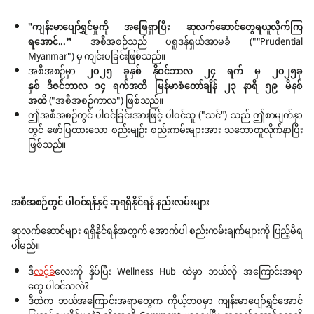
"ကျန်းမာပျော်ရွှင်မှုကို အဖြေရှာပြီး ဆုလက်ဆောင်တွေရယူလိုက်ကြ
ရအောင်...”
အစီအစဉ်သည် ပရူဒန်ရှယ်အာမခံ (""Prudential
Myanmar") မှ ကျင်းပခြင်းဖြစ်သည်။
အစီအစဉ်မှာ
၂၀၂၅ ခုနှစ် နိုဝင်ဘာလ ၂၄ ရက် မှ ၂၀၂၅ခု
နှစ် ဒီဇင်ဘာလ ၁၄ ရက်အထိ မြန်မာစံတော်ချိန် ၂၃ နာရီ ၅၉ မိနစ်
အထိ
("အစီအစဉ်ကာလ") ဖြစ်သည်။
ဤအစီအစဉ်တွင် ပါဝင်ခြင်းအားဖြင့် ပါဝင်သူ ("သင်") သည် ဤစာမျက်နှာ
တွင် ဖော်ပြထားသော စည်းမျဉ်း စည်းကမ်းများအား သဘောတူလိုက်နာပြီး
ဖြစ်သည်။
အစီအစဉ်တွင် ပါဝင်ရန်နှင့် ဆုရရှိနိုင်ရန် နည်းလမ်းများ
ဆုလက်ဆောင်များ ရရှိနိုင်ရန်အတွက် အောက်ပါ စည်းကမ်းချက်များကို ပြည့်မီရ
ပါမည်။
ဒီ
လင့်ခ်
လေးကို နှိပ်ပြီး Wellness Hub ထဲမှာ ဘယ်လို အကြောင်းအရာ
တွေ ပါဝင်သလဲ?
ဒီထဲက ဘယ်အကြောင်းအရာတွေက ကိုယ့်ဘဝမှာ ကျန်းမာပျော်ရွှင်အောင်