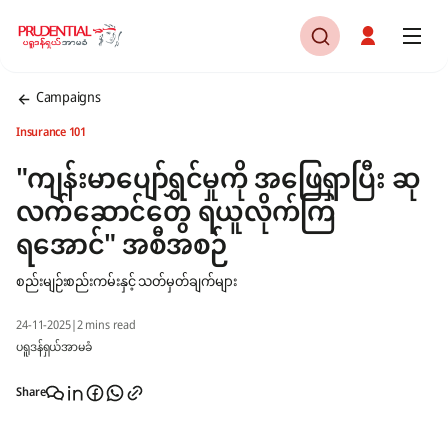
Campaigns
Insurance 101
"ကျန်းမာပျော်ရွှင်မှုကို အဖြေရှာပြီး ဆု
လက်ဆောင်တွေ ရယူလိုက်ကြ
ရအောင်" အစီအစဉ်
စည်းမျဉ်းစည်းကမ်းနှင့် သတ်မှတ်ချက်များ
24-11-2025
|
2 mins read
ပရူဒန်ရှယ်အာမခံ
Share