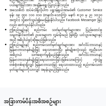
စည်းမျဉ်းစည်းကမ်း သတ်မှတ်ချက်များအား ပြင်ဆင်ခြင်း သို့မဟုတ်
ပယ်ဖျက်ခြင်းအား အချိန်မရွေး ပြုလုပ်နိုင်သည်။
အသေးစိတ် ထပ်မံသိရှိလိုပါက ပရူဒန်ရှယ်အာမခံ၏ Customer Service
ဖုန်း ၀၉ ၇၇၀ ၁၁၀ ၀၁၀ (တနင်္လာ-သောကြာ မနက် ၈:၃၀ မှ ည ၁၀:၃၀
အတွင်း) သို့ဆက်သွယ်၍မေးမြန်းနိုင်ပါသည်။ Facebook Messenger ဖြင့်
လည်း ဆက်သွယ်နိုင်ပါသည်။
ဤစည်းမျဉ်းနှင့် စည်းကမ်း သတ်မှတ်ချက်များအား ပြည်ထောင်စု
သမ္မတနိုင်ငံတော်၏ ဥပဒေများက လွှမ်းမိုးမည် ဖြစ်ပြီး ယင်းဥပဒေများနှင့်
အညီ အဓိပ္ပါယ်ဖွင့်ဆိုရမည်ဖြစ်သည်။
ဤစည်းမျဉ်းနှင့် စည်းကမ်းသတ်မှတ်ချက်များအား အင်္ဂလိပ်ဘာသာနှင့်
မြန်မာဘာသာနှစ်မျိုးဖြင့် ရေးသားထားပြီး နှစ်မျိုးစလုံးသည် တူညီသော
အဓိပ္ပာယ် သက်ရောက်မှုရှိမည်ဖြစ်သည်။ အင်္ဂလိပ်ဘာသာနှင့်
မြန်မာဘာသာနှစ်မျိုးဖြင့်ရေးသားထားခြင်းဖြစ်သောကြောင့် ကွဲလွဲမှု
တစ်စုံတစ်ရာရှိလျှင် မြန်မာဘာသာဖြင့် ရေးသားထားသည့် စည်းကမ်းသတ်
မှတ်ချက်များကိုသာလျှင် အမှန်ယူမည်ဖြစ်သည်။
အခြားကမ်ပိန်းအစီအစဉ်များ