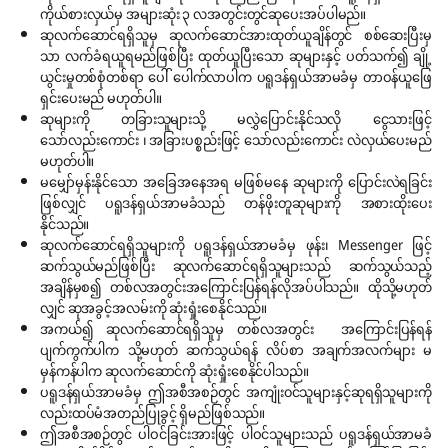
ကိုယ်စားလှယ်မှ အများဆုံး ၃ လအတွင်းတွင်ဆုပေးအပ်ပါမည်။
ဆုလက်ဆောင်ရရှိသူမှ ဆုလက်ဆောင်အားထုတ်ယူချိန်တွင် စစ်ဆေးပြီးမှ
သာ လက်ခံရယူရမည်ဖြစ်ပြီး ထုတ်ယူပြီးသော ဆုများနှင့် ပတ်သက်၍ ချို့
ယွင်းမှုတစ်စုံတစ်ရာ ပေါ် ပေါက်လာပါက ပရူဒန်ရှယ်အာမခံမှ တာဝန်ယူဖြေ
ရှင်းပေးမည် မဟုတ်ပါ။
ဆုများကို တခြားသူများသို့ မလွှဲပြောင်းနိုင်သလို ငွေသားဖြင့်
သော်လည်းကောင်း ၊ အခြားပစ္စည်းဖြင့် သော်လည်းကောင်း လဲလှယ်ပေးမည်
မဟုတ်ပါ။
မမျှော်မှန်းနိုင်သော အခြေအနေအရ မဖြစ်မနေ ဆုများကို ပြောင်းလဲရခြင်း
ဖြစ်လျှင် ပရူဒန်ရှယ်အာမခံသည် တန်ဖိုးတူဆုများကို အစားထိုးပေး
နိုင်သည်။
ဆုလက်ဆောင်ရရှိသူများကို ပရူဒန်ရှယ်အာမခံမှ ဖုန်း၊ Messenger ဖြင့်
ဆက်သွယ်မည်ဖြစ်ပြီး ဆုလက်ဆောင်ရရှိသူများသည် ဆက်သွယ်သည့်
အချိန်မှစ၍ တစ်လအတွင်းအကြောင်းပြန်ရန်လိုအပ်ပါသည်။ ထိုသို့မဟုတ်
လျှင် ဆုအခွင့်အလမ်းကို ဆုံးရှုံးစေနိုင်သည်။
အကယ်၍ ဆုလက်ဆောင်ရရှိသူမှ တစ်လအတွင်း အကြောင်းပြန်ရန်
ပျက်ကွက်ပါက သို့မဟုတ် ဆက်သွယ်ရန် လိပ်စာ အချက်အလက်များ မ
မှန်ကန်ပါက ဆုလက်ဆောင်ကို ဆုံးရှုံးစေနိုင်ပါသည်။
ပရူဒန်ရှယ်အာမခံမှ ဤအစီအစဉ်တွင် အကျုံး၀င်သူများနှင့်ဆုရရှိသူများကို
လည်းထပ်မံအတည်ပြုခွင့် ရှိမည်ဖြစ်သည်။
ဤအစီအစဉ်တွင် ပါဝင်ခြင်းအားဖြင့် ပါဝင်သူများသည် ပရူဒန်ရှယ်အာမခံ