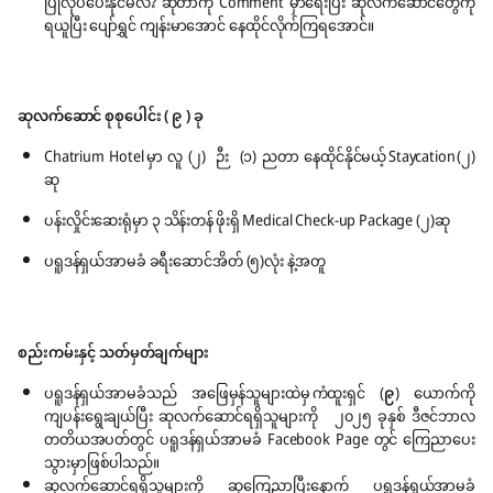
ပြုလုပ်ပေးနိုင်မလဲ? ဆိုတာကို Comment မှာရေးပြီး ဆုလက်ဆောင်တွေကို
ရယူပြီး ပျော်ရွှင် ကျန်းမာအောင် နေထိုင်လိုက်ကြရအောင်။
ဆုလက်ဆောင်
စုစုပေါင်း ( ၉ ) ခု
Chatrium Hotel မှာ လူ (၂) ဉီး (၁) ညတာ နေထိုင်နိုင်မယ့် Staycation (၂)
ဆု
ပန်းလှိုင်းဆေးရုံမှာ ၃ သိန်းတန် ဖိုးရှိ Medical Check-up Package (၂)ဆု
ပရူဒန်ရှယ်အာမခံ ခရီးဆောင်အိတ် (၅)လုံး နဲ့အတူ
စည်းကမ်းနှင့် သတ်မှတ်ချက်များ
ပရူဒန်ရှယ်အာမခံသည် အဖြေမှန်သူများထဲမှ ကံထူးရှင် (
၉
) ယောက်ကို
ကျပန်းရွေးချယ်ပြီး ဆုလက်ဆောင်ရရှိသူများကို ၂၀၂၅ ခုနှစ် ဒီဇင်ဘာလ
တတိယအပတ်တွင် ပရူဒန်ရှယ်အာမခံ Facebook Page တွင် ကြေညာပေး
သွားမှာဖြစ်ပါသည်။
ဆုလက်ဆောင်ရရှိသူများကို ဆုကြေညာပြီးနောက် ပရူဒန်ရှယ်အာမခံ