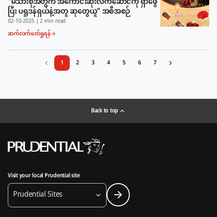
"မိသားစုအတွက် အကောင်းဆုံးလက်ဆောင်ကို ရှာဖွေ
ပြီး ပရူဒန်ရှယ်နဲ့အတူ ဆုတွေယူ" အစီအစဉ်
02-10-2025
|
2 min read
ဆက်လက်ဖတ်ရှုရန်
1
2
3
4
5
6
7
Back to top
Visit your local Prudential site
Prudential Sites