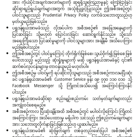
အား ကိုယ်ပိုင်အချက်အလက်များကို ဆုရရှိသူကြေညာမှုနှင့် ကြော်ငြာခြင်း
ဆိုင်ရာရည်ရွယ်ချက်များအတွက် အသုံးပြုခွင့်ပြုသည်။ ဤအစီအစဉ်တွင်
ပါဝင်သူများသည် Prudential Privacy Policy လက်ခံသဘောတူသည်ဟု
မှတ်ယူမည်ဖြစ်သည်။
ပရူဒန်ရှယ်အာမခံသည် လိုအပ်ပါက အစီအစဉ်၏ အခြေအနေများကို
ပြင်ဆင်ခြင်း သို့မဟုတ် ပြောင်းလဲခြင်း ဆောင်ရွက်နိုင်သည်။ သို့သော်
အရေးကြီးသော ပြင်ဆင်မှုများကို ပါဝင်သူများအား အချိန်မီ အသိပေးကြား
မည်ဖြစ်ပါသည်။
ဤအစီအစဉ်တွင် ပါဝင်မှုကြောင့် တိုက်ရိုက်ဖြစ်စေ၊ သွယ်၀ိုက်၍ ဖြစ်စေ ဖြစ်
ပေါ်လာသည့် မည်သည့် ဆုံးရှုံးမှုများကို မဆို ပရူဒန်ရှယ်အာမခံနှင့် ၎င်း၏
ဆက်စပ်လုပ်ငန်းများမှ တာဝန်ယူမည် မဟုတ်ပါ။
ဤအစီအစဉ်မှ ပါဝင်မှုကို ရပ်ဆိုင်းလိုသူများသည် အစီအစဉ်ကာလမပြီးဆုံး
ခင် ပရူဒန်ရှယ်အာမခံ၏ Customer Service ဖုန်း ၀၉ ၇၇၀ ၁၁၀ ၀၁၀ သို့
Facebook Messenger သို့ ကြိုတင်အသိပေး၍ အကြောင်းကြားနိုင်
ပါသည်။
ပရူဒန်ရှယ်အာမခံဆိုင်ရာ စည်းမျဉ်းစည်းကမ်း သတ်မှတ်ချက်များလည်း
အကျုံးဝင်စေရမည်။
အစီအစဉ်ကာလ ပြီးဆုံးချိန်အထိ အစီအစဉ်တွင် မပါ၀င်လိုကြောင်း ကြိုတင်
အကြောင်းကြား အသိပေးထားမှု မရှိပါက သင်သည် ဤစည်းကမ်းချက်များ
အား သဘောတူလိုက်နာခြင်းဖြစ်သည်ဟု ယူဆပါမည်။
ပရူဒန်ရှယ်အာမခံ၏ ဆုံးဖြတ်ချက် တစ်ခုတည်းဖော်ပြပါ အစီအစဉ်၏