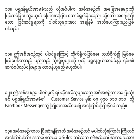
၁၀။ ပရူဒန်ရှယ်အာမခံသည် လိုအပ်ပါက အစီအစဉ်၏ အခြေအနေများကို
ပြင်ဆင်ခြင်း သို့မဟုတ် ပြောင်းလဲခြင်း ဆောင်ရွက်နိုင်သည်။ သို့သော် အရေးကြီး
သော ပြင်ဆင်မှုများကို ပါဝင်သူများအား အချိန်မီ အသိပေးကြားမည်ဖြစ်
ပါသည်။
၁၁။ ဤအစီအစဉ်တွင် ပါဝင်မှုကြောင့် တိုက်ရိုက်ဖြစ်စေ၊ သွယ်၀ိုက်၍ ဖြစ်စေ
ဖြစ်ပေါ်လာသည့် မည်သည့် ဆုံးရှုံးမှုများကို မဆို ပရူဒန်ရှယ်အာမခံနှင့် ၎င်း၏
ဆက်စပ်လုပ်ငန်းများမှ တာဝန်ယူမည် မဟုတ်ပါ။
၁၂။ ဤအစီအစဉ်မှ ပါဝင်မှုကို ရပ်ဆိုင်းလိုသူများသည် အစီအစဉ်ကာလမပြီးဆုံး
ခင် ပရူဒန်ရှယ်အာမခံ၏
Customer Service ဖုန်း ၀၉ ၇၇၀ ၁၁၀ ၀၁၀ သို့
Facebook Messenger သို့ ကြိုတင်အသိပေး၍ အကြောင်းကြားနိုင်ပါသည်။
၁၃။ အစီအစဉ်ကာလ ပြီးဆုံးချိန်အထိ အစီအစဉ်တွင် မပါ၀င်လိုကြောင်း ကြိုတင်
အကြောင်းကြား အသိပေးထားမှု မရှိပါက သင်သည် ဤစည်းကမ်းချက်များအား