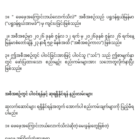
၁။ " ဖေဖေ့အကြောင်းဘယ်လောက်သိလဲ” အစီအစဉ်သည် ပရူဒန်ရှယ်မြန်မာ
("ပရူဒန်ရှယ်အာမခံ”) မှ ကျင်းပခြင်းဖြစ်သည်။
၂။ အစီအစဉ်မှာ ၂၀၂၆ ခုနှစ် ဇွန်လ ၁၂ ရက် မှ ၂၀၂၆ခုနှစ် ဇွန်လ ၂၆ ရက်နေ့
မြန်မာစံတော်ချိန် ၂၃ နာရီ ၅၉ မိနစ်အထိ ("အစီအစဉ်ကာလ") ဖြစ်သည်။
၃။ ဤအစီအစဉ်တွင် ပါဝင်ခြင်းအားဖြင့် ပါဝင်သူ ("သင်") သည် ဤစာမျက်နှာ
တွင် ဖော်ပြထားသော စည်းမျဉ်း စည်းကမ်းများအား သဘောတူလိုက်နာပြီး
ဖြစ်သည်။
အစီအစဉ်တွင် ပါဝင်ရန်နှင့် ဆုရရှိနိုင်ရန် နည်းလမ်းများ
ဆုလက်ဆောင်များ ရရှိနိုင်ရန်အတွက် အောက်ပါ စည်းကမ်းချက်များကို ပြည့်မီရ
ပါမည်။
၁။ ဖေဖေ့အကြောင်းဘယ်လောက်သိလဲဆိုတဲ့ မေးခွန်းတွေဖြစ်တဲ့
ဖေဖေ့ အကြိုက်ဆုံးစားစရာ.....