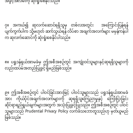
အခွင့်အလမ်းကို ဆုံးရှုံးစေနိုင်သည်။
၇။ အကယ်၍ ဆုလက်ဆောင်ရရှိသူမှ တစ်လအတွင်း အကြောင်းပြန်ရန်
ပျက်ကွက်ပါက သို့မဟုတ် ဆက်သွယ်ရန် လိပ်စာ အချက်အလက်များ မမှန်ကန်ပါ
က ဆုလက်ဆောင်ကို ဆုံးရှုံးစေနိုင်ပါသည်။
၈။ ပရူဒန်ရှယ်အာမခံမှ ဤအစီအစဉ်တွင် အကျုံး၀င်သူများနှင့်ဆုရရှိသူများကို
လည်းထပ်မံအတည်ပြုခွင့် ရှိမည်ဖြစ်သည်။
၉။ ဤအစီအစဉ်တွင် ပါဝင်ခြင်းအားဖြင့် ပါဝင်သူများသည် ပရူဒန်ရှယ်အာမခံ
အား ကိုယ်ပိုင်အချက်အလက်များကို ဆုရရှိသူကြေညာမှုနှင့် ကြော်ငြာခြင်း
ဆိုင်ရာရည်ရွယ်ချက်များအတွက် အသုံးပြုခွင့်ပြုသည်။ ဤအစီအစဉ်တွင် ပါဝင်
သူများသည် Prudential Privacy Policy လက်ခံသဘောတူသည်ဟု မှတ်ယူမည်
ဖြစ်သည်။