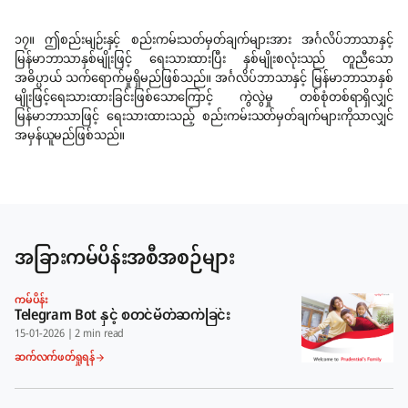
၁၇။ ဤစည်းမျဉ်းနှင့် စည်းကမ်းသတ်မှတ်ချက်များအား အင်္ဂလိပ်ဘာသာနှင့်
မြန်မာဘာသာနှစ်မျိုးဖြင့် ရေးသားထားပြီး နှစ်မျိုးစလုံးသည် တူညီသော
အဓိပ္ပာယ် သက်ရောက်မှုရှိမည်ဖြစ်သည်။ အင်္ဂလိပ်ဘာသာနှင့် မြန်မာဘာသာနှစ်
မျိုးဖြင့်ရေးသားထားခြင်းဖြစ်သောကြောင့် ကွဲလွဲမှု တစ်စုံတစ်ရာရှိလျှင်
မြန်မာဘာသာဖြင့် ရေးသားထားသည့် စည်းကမ်းသတ်မှတ်ချက်များကိုသာလျှင်
အမှန်ယူမည်ဖြစ်သည်။
အခြားကမ်ပိန်းအစီအစဉ်များ
ကမ်ပိန်း
Telegram Bot နှင့် စတင်မိတ်ဆက်ခြင်း
15-01-2026
|
2 min read
ဆက်လက်ဖတ်ရှုရန်