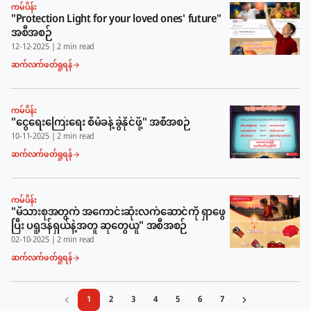
ကမ်ပိန်း
"Protection Light for your loved ones' future"
အစီအစဉ်
12-12-2025
|
2 min read
ဆက်လက်ဖတ်ရှုရန်
ကမ်ပိန်း
"ငွေရေးကြေးရေး စီမံခန့်ခွဲနိုင်ဖို့" အစီအစဉ်
10-11-2025
|
2 min read
ဆက်လက်ဖတ်ရှုရန်
ကမ်ပိန်း
"မိသားစုအတွက် အကောင်းဆုံးလက်ဆောင်ကို ရှာဖွေ
ပြီး ပရူဒန်ရှယ်နဲ့အတူ ဆုတွေယူ" အစီအစဉ်
02-10-2025
|
2 min read
ဆက်လက်ဖတ်ရှုရန်
1
2
3
4
5
6
7