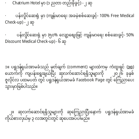
· Chatrium Hotel မှာ (၁ ညတာ တည်းခိုခွင့်) - ၂ ဆု
· ပန်းလှိုင်ဆေးရုံ မှာ (ကျန်းမာရေး အခမဲ့စစ်ဆေးခွင့်- 100% Free Medical
Check-up) - ၂ ဆု
· ပန်းလှိုင်ဆေးရုံ မှာ (၅၀% လျော့စျေးဖြင့် ကျန်းမာရေး စစ်ဆေးခွင့်- 50%
Discount Medical Check-up) - ၆ ဆု
၁။ ပရူဒန်ရှယ်အာမခံသည် မှတ်ချက် (comment) များထဲကမှ ကံထူးရှင် (
၁၀
)
ယောက်ကို ကျပန်းရွေးချယ်ပြီး ဆုလက်ဆောင်ရရှိသူများကို ၂၀၂၆ ခုနှစ်
ဇူလိုင်လ ပထမပတ် တွင် ပရူဒန်ရှယ်အာမခံ Facebook Page တွင် ကြေညာပေး
သွားမှာဖြစ်ပါသည်။
၂။ ဆုလက်ဆောင်ရရှိသူများကို ဆုကြေညာပြီးနောက် ပရူဒန်ရှယ်အာမခံ
ကိုယ်စားလှယ်မှ ၃ လအတွင်းတွင် ဆုပေးအပ်ပါမည်။