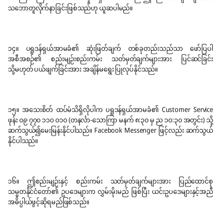
သဘောတူလိုက်နာ
ခြင်းဖြစ်သည်ဟု ယူဆပါမည်။
၁၄။ ပရူဒန်ရှယ်အာမခံ၏ ဆုံးဖြတ်ချက် တစ်ခုတည်းသည်သာ ဖော်ပြပါ
အစီအစဉ်၏ စည်းမျဉ်းစည်းကမ်း သတ်မှတ်ချက်များအား ပြင်ဆင်ခြင်း
သို့မဟုတ် ပယ်ဖျက်ခြင်းအား အချိန်မရွေး ပြုလုပ်နိုင်သည်။
၁၅။ အသေးစိတ် ထပ်မံသိရှိလိုပါက ပရူဒန်ရှယ်အာမခံ၏ Customer Service
ဖုန်း ၀၉ ၇၇၀ ၁၁၀ ၀၁၀ (တနင်္လာ-သောကြာ မနက် ၈:၃၀ မှ ည ၁၀:၃၀ အတွင်း) သို့
ဆက်သွယ်၍မေးမြန်းနိုင်ပါသည်။ Facebook Messenger ဖြင့်လည်း ဆက်သွယ်
နိုင်ပါသည်။
၁၆။ ဤစည်းမျဉ်းနှင့် စည်းကမ်း သတ်မှတ်ချက်များအား ပြည်ထောင်စု
သမ္မတနိုင်ငံတော်၏ ဥပဒေများက လွှမ်းမိုးမည် ဖြစ်ပြီး ယင်းဥပဒေများနှင့်အညီ
အဓိပ္ပါယ်ဖွင့်ဆိုရမည်ဖြစ်သည်။