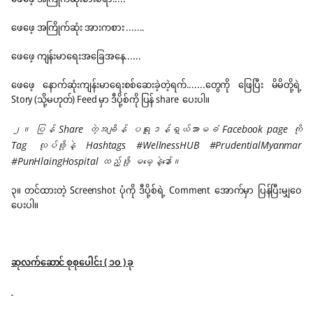
ဖေဖေ့ အကြိုက်ဆုံး အားကစား .......
ဖေဖေ့ ကျန်းမာရေးအခြေအနေ......
ဖေဖေ့ နောက်ဆုံးကျန်းမာရေးစစ်ဆေးခဲ့တဲ့ရက်.......တွေကို ဖြေပြီး မိမိတို့ရဲ့
Story (သို့မဟုတ်) Feed မှာ ဒီပို့စ်ကို ပြန် share ပေးပါ။
၂။ ပြန် Share တဲ့အချိန် ပရူဒန်ရှယ်အာမခံ Facebook page ကို
Tag လုပ်ဖို့နဲ့ Hashtags #WellnessHUB #PrudentialMyanmar
#PunHlaingHospital ထည့်ဖို့ မမေ့နဲ့နော်။
၃။ တင်ထားတဲ့ Screenshot ပုံကို ဒီပို့စ်ရဲ့ Comment အောက်မှာ ပြန်ပြီးမျှဝေ
ပေးပါ။
ဆုလက်ဆောင် စုစုပေါင်း ( ၁၀ ) ခု