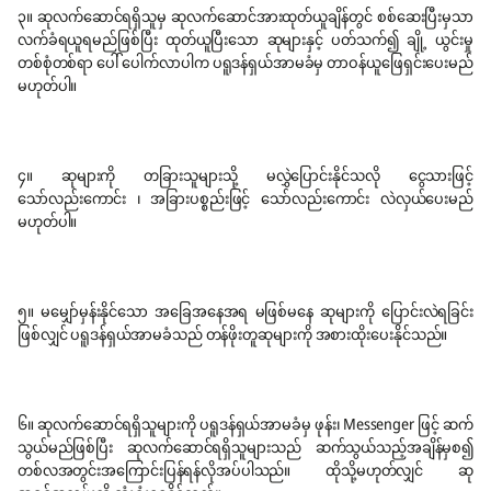
၃။ ဆုလက်ဆောင်ရရှိသူမှ ဆုလက်ဆောင်အားထုတ်ယူချိန်တွင် စစ်ဆေးပြီးမှသာ
လက်ခံရယူရမည်ဖြစ်ပြီး ထုတ်ယူပြီးသော ဆုများနှင့် ပတ်သက်၍ ချို့ ယွင်းမှု
တစ်စုံတစ်ရာ ပေါ် ပေါက်လာပါက ပရူဒန်ရှယ်အာမခံမှ တာဝန်ယူဖြေရှင်းပေးမည်
မဟုတ်ပါ။
၄။ ဆုများကို တခြားသူများသို့ မလွှဲပြောင်းနိုင်သလို ငွေသားဖြင့်
သော်လည်းကောင်း ၊ အခြားပစ္စည်းဖြင့် သော်လည်းကောင်း လဲလှယ်ပေးမည်
မဟုတ်ပါ။
၅။ မမျှော်မှန်းနိုင်သော အခြေအနေအရ မဖြစ်မနေ ဆုများကို ပြောင်းလဲရခြင်း
ဖြစ်လျှင် ပရူဒန်ရှယ်အာမခံသည် တန်ဖိုးတူဆုများကို အစားထိုးပေးနိုင်သည်။
၆။ ဆုလက်ဆောင်ရရှိသူများကို ပရူဒန်ရှယ်အာမခံမှ ဖုန်း၊ Messenger ဖြင့် ဆက်
သွယ်မည်ဖြစ်ပြီး ဆုလက်ဆောင်ရရှိသူများသည် ဆက်သွယ်သည့်အချိန်မှစ၍
တစ်လအတွင်းအကြောင်းပြန်ရန်လိုအပ်ပါသည်။ ထိုသို့မဟုတ်လျှင် ဆု