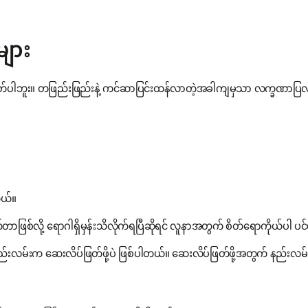
ျား
်ပါဘူး။ တဖြည်းဖြည်းနဲ့ ကင်ဆာပြင်းထန်လာတဲ့အခါကျမှသာ လက္ခဏာပ
တယ်။
ို့ ရောဂါရှိမှန်းသိလိုက်ရပြီဆိုရင် လူနာအတွက် စိတ်ရောကိုယ်ပါ ပင်ပ
းနည်းလမ်းက ဆေးလိပ်ဖြတ်ဖို့ပဲ ဖြစ်ပါတယ်။ ဆေးလိပ်ဖြတ်ဖို့အတွက် နည်းလမ်းတ