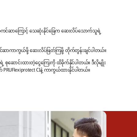
ကင်ဆာကြောင့် သေဆုံးနိုင်ခြေက ဆေးလိပ်သောက်သူရဲ့
ာကာကွယ်ဖို့ ဆေးလိပ်ဖြတ်ကြဖို့ တိုက်တွန်းချင်ပါတယ်။
စုဆောင်းထားတဲ့ငွေကြေးကို ထိခိုက်နိုင်ပါတယ်။ ဒီလိုမျိုး
ွက် PRUFlexiprotect CIနဲ့ ကာကွယ်ထားနိုင်ပါတယ်။