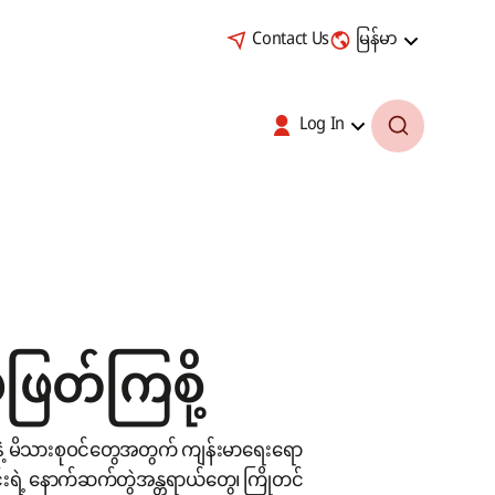
Contact Us
မြန်မာ
Log In
ြတ်ကြစို့
ဲ့ မိသားစုဝင်တွေအတွက် ကျန်းမာရေးရော
်းရဲ့ နောက်ဆက်တွဲအန္တရာယ်တွေ၊ ကြိုတင်