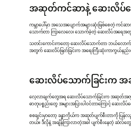
အဆုတ်ကင်ဆာနဲ့ ဆေးလိပ်သ
ကမ္ဘာပေါ်မှာ အသေအပျောက်အများဆုံးဖြစ်စေတဲ့ ကင်
သောက်တာ ကြာလေလေ၊ သောက်ခဲ့တဲ့ ဆေးလိပ်အရေအတွက
သတင်းကောင်းကတော့ ဆေးလိပ်သောက်တာ ဘယ်လောက်ပဲကြ
အတွက် ဆေးလိပ်ဖြတ်ခြင်းက အရေးကြီးဆုံးကာကွယ်နည်း
ဆေးလိပ်သောက်ခြင်းက အဆု
လေ့လာချက်တွေအရ ဆေးလိပ်သောက်ခြင်းက အဆုတ်အတွင်းက
ဓာတုပစ္စည်းတွေ အများအပြားပါဝင်တာကြောင့် ဆေးလိပ်ငွေ့က
စစချင်းမှာတော့ ခန္ဓာကိုယ်က အဆုတ်ပျက်စီးတာကို ပ
တယ်။ ဒီလိုနဲ့ အချိန်ကြာလာတဲ့အခါ ပျက်စီးနေတဲ့ ဆဲလ