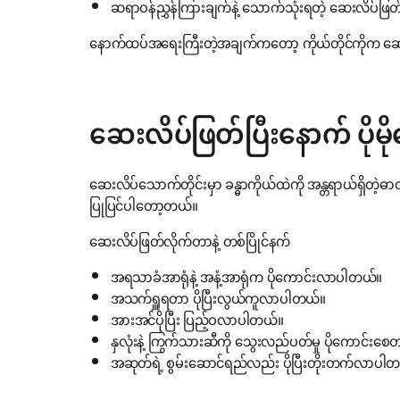
ဆရာဝန်ညွှန်ကြားချက်နဲ့ သောက်သုံးရတဲ့ ဆေးလိပ်ဖြတ
နောက်ထပ်အရေးကြီးတဲ့အချက်ကတော့ ကိုယ်တိုင်ကိုက ဆေးလိပ်ဖ
ဆေးလိပ်ဖြတ်ပြီးနောက် ပိုမို
ဆေးလိပ်သောက်တိုင်းမှာ ခန္ဓာကိုယ်ထဲကို အန္တရာယ်ရှိတဲ
ပြုပြင်ပါတော့တယ်။
ဆေးလိပ်ဖြတ်လိုက်တာနဲ့ တစ်ပြိုင်နက်
အရသာခံအာရုံနဲ့ အနံ့အာရုံက ပိုကောင်းလာပါတယ်။
အသက်ရှူရတာ ပိုပြီးလွယ်ကူလာပါတယ်။
အားအင်ပိုပြီး ပြည့်ဝလာပါတယ်။
နှလုံးနဲ့ ကြွက်သားဆီကို သွေးလည်ပတ်မှု ပိုကောင်းစေတာကြ
အဆုတ်ရဲ့ စွမ်းဆောင်ရည်လည်း ပိုပြီးတိုးတက်လာပါ