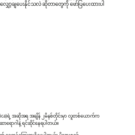
ျှော့ချပေးနိုင်သလဲ ဆိုတာတွေကို ဖော်ပြပေးထားပါ
a)ရဲ့ အဆိုအရ အချိန် ၂မိနစ်တိုင်းမှာ လူတစ်ယောက်က
ာရောဂါနဲ့ ရင်ဆိုင်နေရပါတယ်။