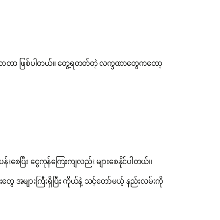
ြလာတာ ဖြစ်ပါတယ်။ တွေ့ရတတ်တဲ့ လက္ခဏာတွေကတော့
န်းစေပြီး ငွေကုန်ကြေးကျလည်း များစေနိုင်ပါတယ်။
ွေ အများကြီးရှိပြီး ကိုယ်နဲ့ သင့်တော်မယ့် နည်းလမ်းကို