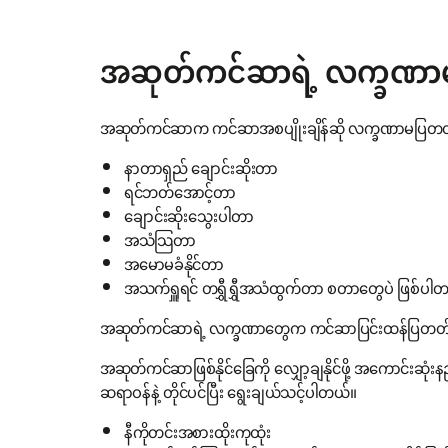
အဆုတ်ကင်ဆာရဲ့ လက္ခဏာမ
အဆုတ်ကင်ဆာက ကင်ဆာအစပျိုးချိန်ဆို လက္ခဏာမပြတတ
နာတာရှည် ချောင်းဆိုးတာ
ရင်ဘတ်အောင့်တာ
ချောင်းဆိုးသွေးပါတာ
အသံသြတာ
အမောမခံနိုင်တာ
အသက်ရှူရင် တရွှီရွှီအသံထွက်တာ စတာတွေပဲ ဖြစ်ပါ
အဆုတ်ကင်ဆာရဲ့ လက္ခဏာတွေက ကင်ဆာပြင်းထန်ပြတတ်တာဖြစ်လ
အဆုတ်ကင်ဆာဖြစ်နိုင်ခြေကို လျှော့ချနိုင်ဖို့ အကောင်းဆုံ
ဆရာဝန်နဲ့ တိုင်ပင်ပြီး ရွေးချယ်သင့်ပါတယ်။
နီကိုတင်းအစားထိုးကုထုံး