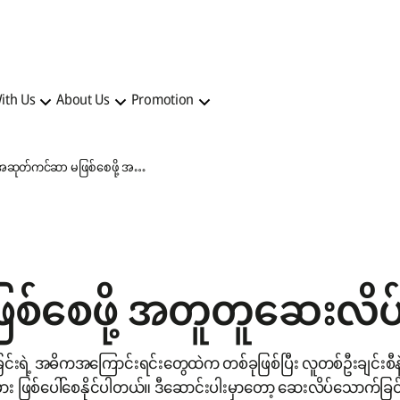
ith Us
About Us
Promotion
အဆုတ်ကင်ဆာ မဖြစ်စေဖို့ အတူတူဆေးလိပ်ဖြတ်ကြစို့
်စေဖို့ အတူတူဆေးလိပ်ဖ
းရဲ့ အဓိကအကြောင်းရင်းတွေထဲက တစ်ခုဖြစ်ပြီး လူတစ်ဦးချင်းစီန
ား ဖြစ်ပေါ်စေနိုင်ပါတယ်။ ဒီဆောင်းပါးမှာတော့ ဆေးလိပ်သောက်ခြင