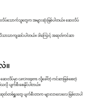
းလိပ်သောက်သူတွေက အများဆုံးဖြစ်ပါတယ်။ ဆေးလိပ်
သိသိသာသာကျဆင်းပါတယ်။ ဒါကြောင့် အဆုတ်ကင်ဆာ
လဲ။
ပ်မှာ carcinogens လို့ခေါ်တဲ့ ကင်ဆာဖြစ်စေတဲ့
ုသလို ပျက်စီးစေနိုင်ပါတယ်။
 အဆုတ်တစ်ရှူးတွေ ပျက်စီးတာက များလာလေလေ ဖြစ်လာပါ