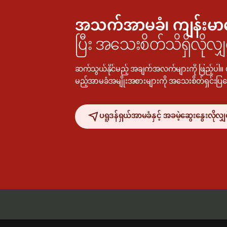
အသက်အာမခံ၊ ကျန်းမာ
ပြီး အသေးစိတ်သိရှိလိုလျှ
ဆက်သွယ်နိုင်မည့် အချက်အလက်များကို ဖြည့်ပါ။ ပ
မည့်အာမခံအမျိုးအစားများကို အသေးစိတ်ရှင်းပြ
ပရူဒန်ရှယ်အာမခံနှင့် အခမဲ့ဆွေး‌နွေးလိုလျှ