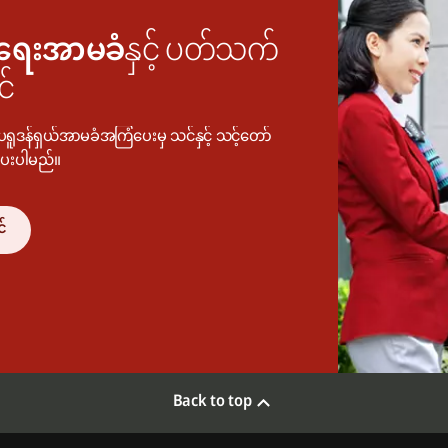
ရေးအာမခံ
နှင့် ပတ်သက်
င်
ရူဒန်ရှယ်အာမခံအကြံပေးမှ သင်နှင့် သင့်တော်
ပေးပါမည်။
င်
Back to top