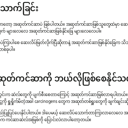
ောက်ခြင်း
ဆာကတော့ အဆုတ်ကင်ဆာပဲ ဖြစ်ပါတယ်။ အဆုတ်ကင်ဆာဖြစ်သူတွေထဲမှာ ဆေ
် များလေလေ အဆုတ်ကင်ဆာဖြစ်နိုင်ခြေ များလေလေပါ။
ာပါစေ ဆေးလိပ်ဖြတ်လိုက်ပြီဆိုတာနဲ့ အဆုတ်ကင်ဆာဖြစ်နိုင်ခြေက 
တစ်ခုပါ။
တ်ကင်ဆာကို ဘယ်လိုဖြစ်စေနိုင်သ
 ဆဲလ်တွေကို ပျက်စီးစေတာကြောင့် အဆုတ်ကင်ဆာဖြစ်လာရပါတယ်။ ဆေးလိ
ို ရှူရှိုက်မိတဲ့အခါ carcinogens တွေက အဆုတ်တစ်ရှူးတွေကို ချက်ချင်းဆိ
ြန်လည်ပြုပြင်ပေးနိုင်ပါတယ်။ ဒါပေမယ့် ဆေးလိပ်သောက်တာကြာလာလေလေ
်တွေက ကင်ဆာဆဲလ်အဖြစ်ကို ပြောင်းလဲလာပါတော့တယ်။