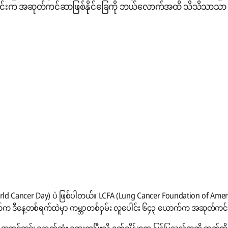
က်ခြင်းက အဆုတ်ကင်ဆာဖြစ်နိုင်ခြေကို ဘယ်လောက်အထိ သိသိသာသာ လ
Cancer Day) ပဲ ဖြစ်ပါတယ်။ LCFA (Lung Cancer Foundation of Americ
ဒီနေ့တစ်ရက်ထဲမှာ ကမ္ဘာတစ်ဝှမ်း လူပေါင်း ၆၄၃ ယောက်က အဆုတ်ကင်ဆ