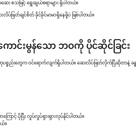
်ဆေး စသဖြင့် ရွေးချယ်စရာများ ရှိပါတယ်။
ြတ်ချင်စိတ် ခိုင်ခိုင်မာမာရှိနေဖို့ပဲ ဖြစ်ပါတယ်။
ကောင်းမွန်သော ဘဝကို ပိုင်ဆိုင်ခြင်း
့ဓာတုပစ္စည်းတွေက ဝင်ရောက်လျက်ရှိပါတယ်။ ဆေးလိပ်ဖြတ်လိုက်ပြီဆိုတာနဲ့ 
ောင့် ပိုပြီး လှုပ်လှုပ်ရှားရှားလုပ်နိုင်ပါတယ်။
တယ်။