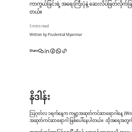
ကာကွယ်ခြင်းရဲ့ အရေးကြီးပုံနဲ့ ဆေးလိပ်ဖြတ်လို
တယ်။
5 mins read
Written by Prudential Myanmar
Share
နိဒါန်း
သြဂုတ်လ ၁ရက်နေ့က ကမ္ဘာ့အဆုတ်ကင်ဆာရောဂါနေ့ (World 
အဆုတ်ကင်ဆာရောဂါ ဖြစ်ပေါ်နေပါတယ်။ ထိုအရေအတွက်က 