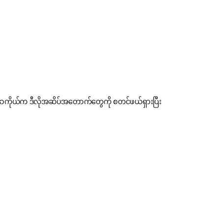
ခန္ဓာကိုယ်က ဒီလိုအဆိပ်အတောက်တွေကို စတင်ဖယ်ရှားပြီး