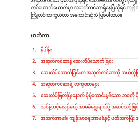
အဆုတ်ကင်ဆာဖြစ်လာပြီဆိုရင် ဆေးစစ်တာကစလို့ ကုသမှု အဆ
တစ်ယောက်ယောက်မှာ အဆုတ်ကင်ဆာရှိနေပြီဆိုရင် ကျန်တဲ့
ကြိုတင်ကာကွယ်တာ အကောင်းဆုံးပဲ ဖြစ်ပါတယ်။
မာတိကာ
နိဒါန်း
အဆုတ်ကင်ဆာနဲ့ ဆေးလိပ်သောက်ခြင်း
ဆေးလိပ်သောက်ခြင်းက အဆုတ်ကင်ဆာကို ဘယ်လိုဖြ
အဆုတ်ကင်ဆာရဲ့ လက္ခဏာများ
ဆေးလိပ်ဖြတ်ပြီးနောက် ပိုမိုကောင်းမွန်သော ဘဝကို ပိုင
သင်နဲ့သင့်လျော်မယ့် အာမခံရွေးချယ်ဖို့ အဆင်သင့်ဖြစ
အသက်အာမခံ၊ ကျန်းမာရေးအာမခံနှင့် ပတ်သက်ပြီး အသ