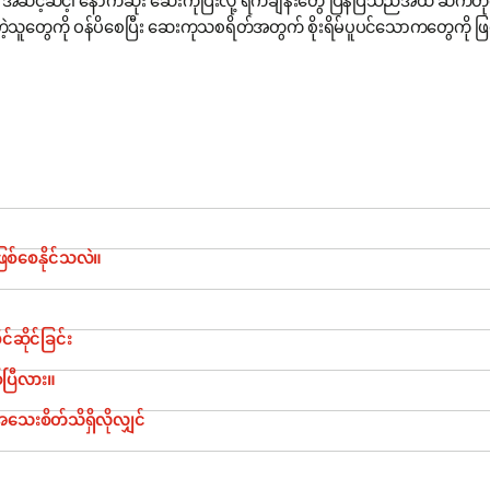
င့်ဆင့်၊ နောက်ဆုံး ဆေးကုပြီးလို့ ရက်ချိန်းတွေ ပြန်ပြသည်အထိ ဆက်တို
သူတွေကို ဝန်ပိစေပြီး ဆေးကုသစရိတ်အတွက် စိုးရိမ်ပူပင်သောကတွေကို ဖြ
စ်စေနိုင်သလဲ။
်ဆိုင်ခြင်း
်ပြီလား။
ေးစိတ်သိရှိလိုလျှင်