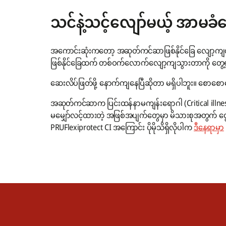
သင်နဲ့သင့်လျော်မယ့် အာမခံရ
အကောင်းဆုံးကတော့ အဆုတ်ကင်ဆာဖြစ်နိုင်ခြေ လျော့ကျ
ဖြစ်နိုင်ခြေထက် တစ်ဝက်လောက်လျော့ကျသွားတာကို တွေ
ဆေးလိပ်ဖြတ်ဖို့ ‌နောက်ကျနေပြီဆိုတာ မရှိပါဘူး။ ‌စေ
အဆုတ်ကင်ဆာက ပြင်းထန်နာမကျန်းရောဂါ (Critical illness)ထ
မမျှော်လင့်ထားတဲ့ အဖြစ်အပျက်တွေမှာ မိသားစုအတွက် ငွေကြေ
PRUFlexiprotect CI အကြောင်း ပိုမိုသိရှိလိုပါက
ဒီနေရာမှာ