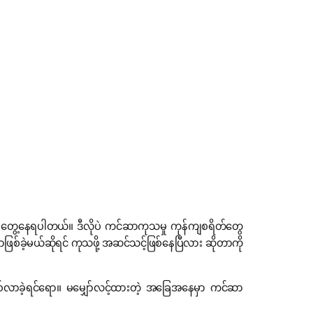
 တွေ့နေရပါတယ်။ ဒီလိုပဲ ကင်ဆာကုသမှု ကုန်ကျစရိတ်တွေ
ြစ်ခဲ့မယ်ဆိုရင် ကုသဖို့ အဆင်သင့်ဖြစ်နေပြီလား ဆိုတာကို
ြစ်လာခဲ့ရင်ရော။ မမျှော်လင့်ထားတဲ့ အခြေအနေမှာ ကင်ဆာ