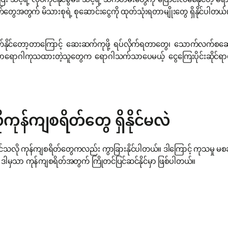
ြီး သင့်ရဲ့ လုပ်ကိုင်နိုင်စွမ်း၊ သင့်ရဲ့ သက်တမ်းတွေကို ပြောင်းလဲစေနိုင
်တွေအတွက် မိသားစုရဲ့ စုဆောင်းငွေကို ထုတ်သုံးရတာမျိုးတွေ ရှိနိုင်ပါ
ိုင်တော့တာကြောင့် ဆေးဆက်ကုဖို့ ရပ်လိုက်ရတာတွေ၊ သောက်လက်စဆေးတွ
ါကုသထားတဲ့သူတွေက ရောဂါသက်သာပေမယ့် ငွေကြေးပိုင်းဆိုင်ရာမှာ ဝန်
န်ကျစရိတ်တွေ ရှိနိုင်မလဲ
သလို ကုန်ကျစရိတ်တွေကလည်း ကွာခြားနိုင်ပါတယ်။ ဒါကြောင့် ကုသမှု မစ
ါမှသာ ကုန်ကျစရိတ်အတွက် ကြိုတင်ပြင်ဆင်နိုင်မှာ ဖြစ်ပါတယ်။