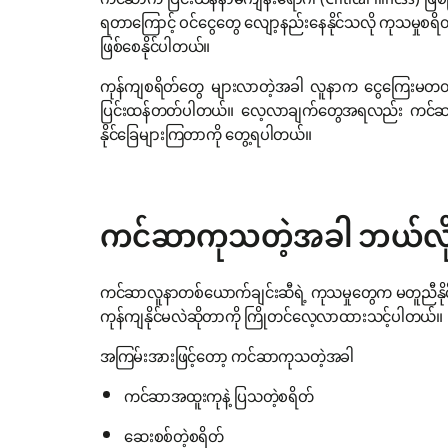
ကင်ဆာက ပြင်းထန်နာမကျန်းရောဂါ (Critical illness) ဖြစ်ပ
ရတာကြောင့် ဝင်ငွေတွေ လျော့နည်းနေနိုင်သလို ကုသမှုစရိတ
ဖြစ်စေနိုင်ပါတယ်။
ကုန်ကျစရိတ်တွေ များလာတဲ့အခါ လူနာက ငွေကြေးမတတ်န
ပြင်းထန်တတ်ပါတယ်။ လေ့လာချက်တွေအရလည်း ကင်ဆာရောဂ
နိုင်ခြေများကြတာကို တွေ့ရပါတယ်။
ကင်ဆာကုသတဲ့အခါ ဘယ်လိုကု
ကင်ဆာလူနာတစ်ယောက်ချင်းဆီရဲ့ ကုသမှုတွေက မတူညီနိုင်
ကုန်ကျနိုင်မလဲဆိုတာကို ကြိုတင်လေ့လာထားသင့်ပါတယ်။ ဒ
အကြမ်းအားဖြင့်တော့ ကင်ဆာကုသတဲ့အခါ
ကင်ဆာအထူးကုနဲ့ ပြသတဲ့စရိတ်
ဆေးစစ်တဲ့စရိတ်