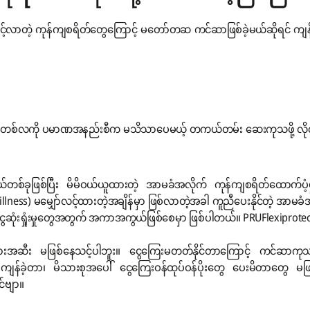
းမြင့်လာတဲ့ ကုန်ကျစရိတ်တွေကြောင့် မတော်တဆ ကင်ဆာဖြစ်ခဲ့မယ်ဆိုရင် ကျ
းပါ။ တစ်လကို ပမာဏအနည်းစီက မသိသာပေမယ့် တကယ်တမ်း ဆေးကုသဖို့ လိုလ
ုဖြစ်ပြီး မိမိဝယ်ယူထားတဲ့ အာမခံအလိုက် ကုန်ကျစရိတ်ထောက်ပံ့မှုတွ
 illness) မမျှော်လင့်ထားတဲ့အချိန်မှာ ဖြစ်လာတဲ့အခါ ကူညီပေးနိုင်တဲ့ အ
ေဆုံးရှုံးမှုတွေအတွက် အကာအကွယ်ဖြစ်စေမှာ ဖြစ်ပါတယ်။ PRUFlexiprotectC
ီး မဖြစ်နေသင့်ပါဘူး။ ငွေကြေးမတတ်နိုင်တာကြောင့် ကင်ဆာကုသမ
 ကျန်ခဲ့တာ၊ မိသားစုအပေါ် ငွေကြေးဝန်ထုပ်ဝန်ပိုးတွေ ပေးမိတာတွေ မဖြ
်ဗျာ။