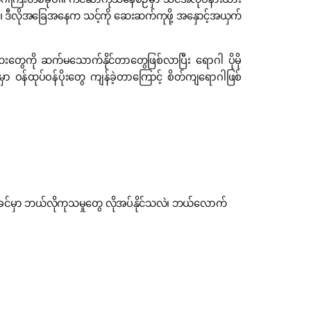
်တဲ့ ရောဂါကြီးတစ်ခုပါ။ ကင်ဆာကုသနေစဉ်မှာ သင်အလုပ်နားထား
တယ်။ ဒီလိုအခြေအနေက သင့်ကို ဆေးဆက်ကုဖို့ အနှောင့်အယှက်
ေကို ဆက်မသောက်နိုင်တာတွေဖြစ်လာပြီး ရောဂါ ပိုမို
ထုပ်ဝန်ပိုးတွေ ကျန်ခဲ့တာကြောင့် စိတ်ကျရောဂါဖြစ်
ခင်မှာ ဘယ်လိုကုသမှုတွေ လိုအပ်နိုင်သလဲ၊ ဘယ်လောက်