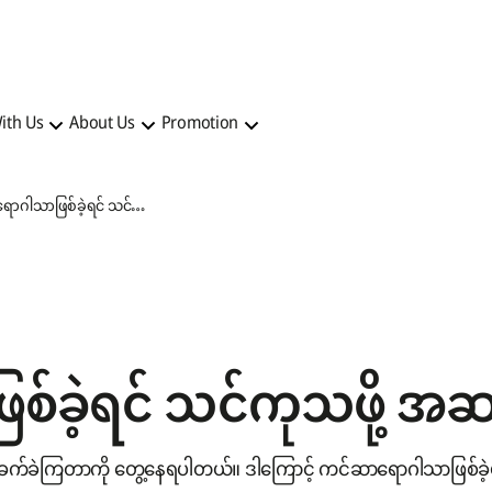
ith Us
About Us
Promotion
ကင်ဆာရောဂါသာဖြစ်ခဲ့ရင် သင်ကုသဖို့ အဆင်သင့်ဖြစ်ပြီလား
ခဲ့ရင် သင်ကုသဖို့ အဆင
ခက်ခဲကြတာကို တွေ့နေရပါတယ်။ ဒါကြောင့် ကင်ဆာရောဂါသာဖြစ်ခဲ့မ