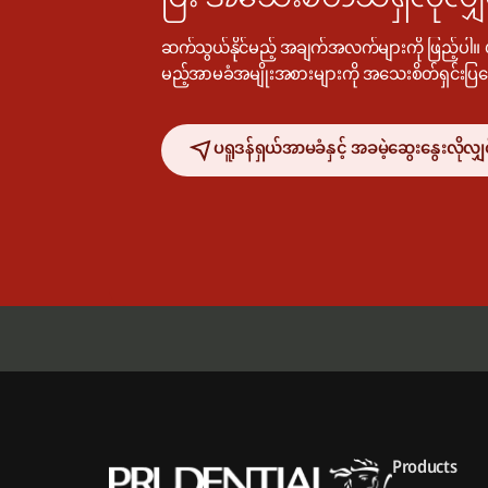
ဆက်သွယ်နိုင်မည့် အချက်အလက်များကို ဖြည့်ပါ။ ပ
မည့်အာမခံအမျိုးအစားများကို အသေးစိတ်ရှင်းပြ
ပရူဒန်ရှယ်အာမခံနှင့် အခမဲ့ဆွေး‌နွေးလိုလျှ
Products