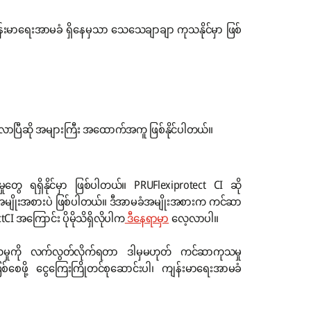
န်းမာရေးအာမခံ ရှိနေမှသာ သေသေချာချာ ကုသနိုင်မှာ ဖြစ်
ာပြီဆို အများကြီး အထောက်အကူ ဖြစ်နိုင်ပါတယ်။
ေ ရရှိနိုင်မှာ ဖြစ်ပါတယ်။ PRUFlexiprotect CI ဆို
ာမခံအမျိုးအစားပဲ ဖြစ်ပါတယ်။ ဒီအာမခံအမျိုးအစားက ကင်ဆာ
I အကြောင်း ပိုမိုသိရှိလိုပါက
ဒီနေရာမှာ
လေ့လာပါ။
ှုကို လက်လွတ်လိုက်ရတာ ဒါမှမဟုတ် ကင်ဆာကုသမှု
စ်စေဖို့ ငွေကြေးကြိုတင်စုဆောင်းပါ၊ ကျန်းမာရေးအာမခံ