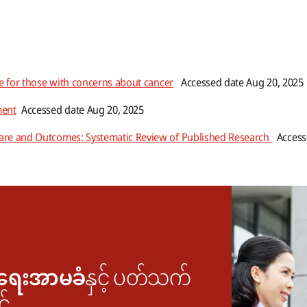
ce for those with concerns about cancer
Accessed date Aug 20, 2025
ment
Accessed date Aug 20, 2025
are and Outcomes: Systematic Review of Published Research
Accesse
ရေးအာမခံ
နှင့် ပတ်သက်
င်