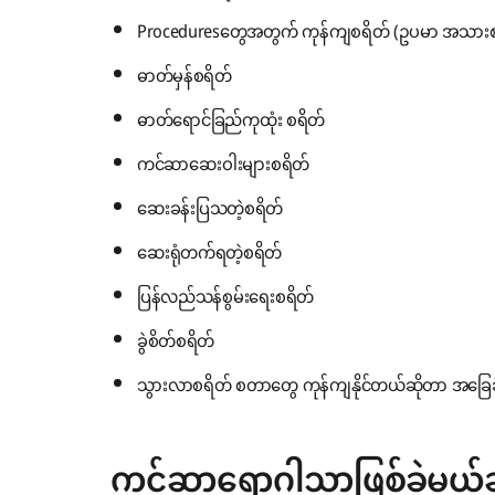
Proceduresတွေအတွက် ကုန်ကျစရိတ် (ဥပမာ အသားစယ
ဓာတ်မှန်စရိတ်
ဓာတ်ရောင်ခြည်ကုထုံး စရိတ်
ကင်ဆာဆေးဝါးများစရိတ်
ဆေးခန်းပြသတဲ့စရိတ်
ဆေးရုံတက်ရတဲ့စရိတ်
ပြန်လည်သန်စွမ်းရေးစရိတ်
ခွဲစိတ်စရိတ်
သွားလာစရိတ် စတာတွေ ကုန်ကျနိုင်တယ်ဆိုတာ အခြေခံ
ကင်ဆာရောဂါသာဖြစ်ခဲ့မယ်ဆိ