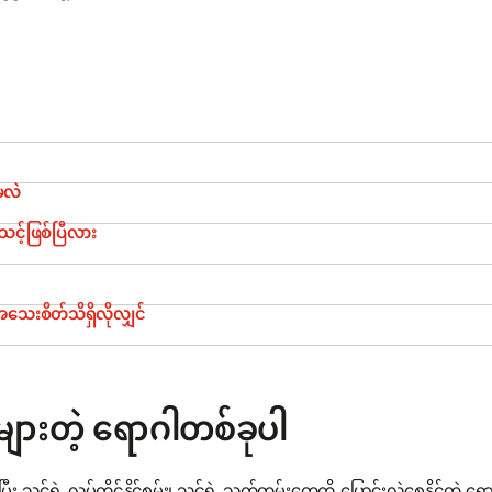
မလဲ
င့်ဖြစ်ပြီလား
ေးစိတ်သိရှိလိုလျှင်
ျားတဲ့ ရောဂါတစ်ခုပါ