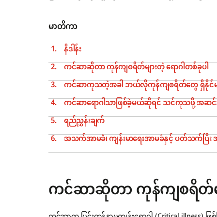
မာတိကာ
နိဒါန်း
ကင်ဆာဆိုတာ ကုန်ကျစရိတ်များတဲ့ ရောဂါတစ်ခုပါ
ကင်ဆာကုသတဲ့အခါ ဘယ်လိုကုန်ကျစရိတ်တွေ ရှိနိုင်
ကင်ဆာရောဂါသာဖြစ်ခဲ့မယ်ဆိုရင် သင်ကုသဖို့ အဆင်သ
ရည်ညွှန်းချက်
အသက်အာမခံ၊ ကျန်းမာရေးအာမခံနှင့် ပတ်သက်ပြီး အသ
ကင်ဆာဆိုတာ ကုန်ကျစရိတ်မ