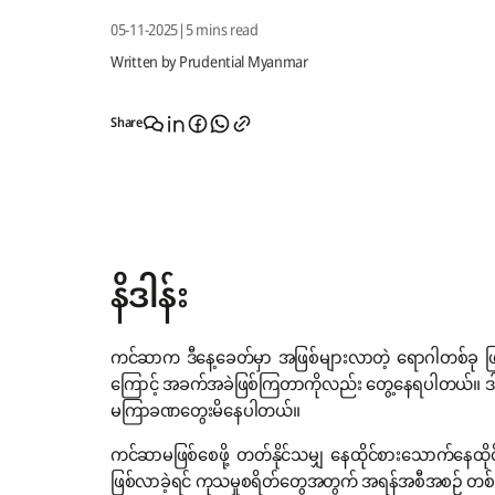
05-11-2025
|
5 mins read
Written by Prudential Myanmar
Share
နိဒါန်း
ကင်ဆာက ဒီနေ့ခေတ်မှာ အဖြစ်များလာတဲ့ ရောဂါတစ်ခု ဖြ
ကြောင့် အခက်အခဲဖြစ်ကြတာကိုလည်း တွေ့နေရပါတယ်။ ဒါကြောင
မကြာခဏတွေးမိနေပါတယ်။
ကင်ဆာမဖြစ်စေဖို့ တတ်နိုင်သမျှ နေထိုင်စားသောက်နေထိ
ဖြစ်လာခဲ့ရင် ကုသမှုစရိတ်တွေအတွက် အရန်အစီအစဉ် တစ်