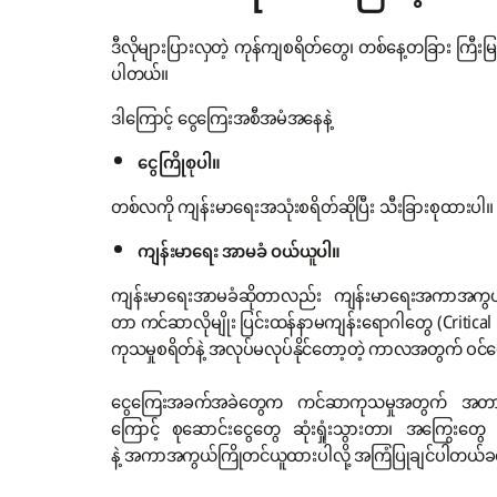
ဒီလိုများပြားလှတဲ့ ကုန်ကျစရိတ်တွေ၊ တစ်နေ့တခြား ကြီ
ပါတယ်။
ဒါကြောင့် ငွေကြေးအစီအမံအနေနဲ့
ငွေကြိုစုပါ။
တစ်လကို ကျန်းမာရေးအသုံးစရိတ်ဆိုပြီး သီးခြားစုထာ
ကျန်းမာရေး
အာမခံ
ဝယ်ယူပါ။
ကျန်းမာရေးအာမခံဆိုတာလည်း ကျန်းမာရေးအကာအကွယ်တစ်ခ
တာ ကင်ဆာလိုမျိုး ပြင်းထန်နာမကျန်းရောဂါတွေ (Critical
ကုသမှုစရိတ်နဲ့ အလုပ်မလုပ်နိုင်တော့တဲ့ ကာလအတွက် ဝင်ငွ
ငွေကြေးအခက်အခဲတွေက ကင်ဆာကုသမှုအတွက် အတားအဆ
ကြောင့် စုဆောင်းငွေတွေ ဆုံးရှုံးသွားတာ၊ အကြွေးတွေ
နဲ့ အကာအကွယ်ကြိုတင်ယူထားပါလို့ အကြံပြုချင်ပါတယ်ခင