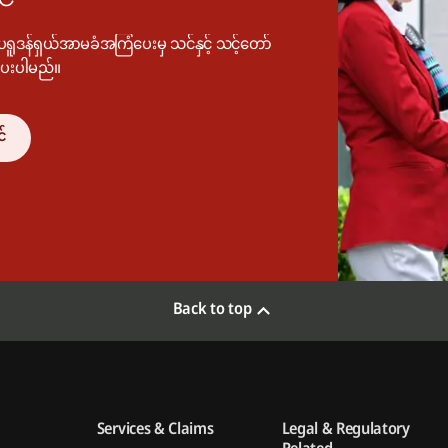
ရူဒန်ရှယ်အာမခံအကြံပေးမှ သင်နှင့် သင့်တော်
ပေးပါမည်။
င်
Back to top
Services & Claims
Legal & Regulatory