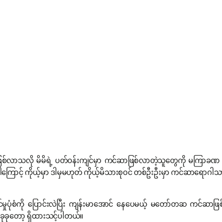
စ်လာသလို မိမိရဲ့ ပတ်ဝန်းကျင်မှာ ကင်ဆာဖြစ်လာတဲ့သူတွေကို မကြာခဏ
့် ကိုယ့်မှာ ဒါမှမဟုတ် ကိုယ့်မိသားစုဝင် တစ်ဦးဦးမှာ ကင်ဆာရောဂါသာဖ
ုင်မှုပုံစံကို ပြောင်းလဲပြီး ကျန်းမာအောင် နေပေမယ့် မတော်တဆ ကင်ဆာဖ
ခုခုတော့ ရှိထားသင့်ပါတယ်။