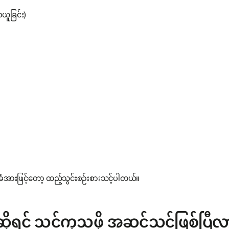
ူခြင်း)
အားဖြင့်တော့ ထည့်သွင်းစဉ်းစားသင့်ပါတယ်။
ုရင် သင်ကုသဖို့ အဆင်သင့်ဖြစ်ပြီလ