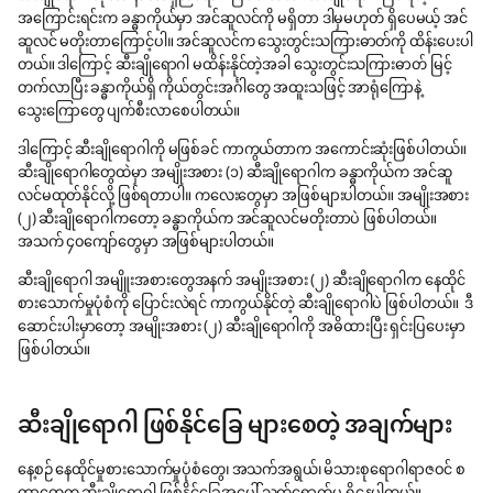
အကြောင်းရင်းက ခန္ဓာကိုယ်မှာ အင်ဆူလင်ကို မရှိတာ ဒါမှမဟုတ် ရှိပေမယ့် အင်
ဆူလင် မတိုးတာကြောင့်ပါ။ အင်ဆူလင်က သွေးတွင်းသကြားဓာတ်ကို ထိန်းပေးပါ
တယ်။ ဒါကြောင့် ဆီးချိုရောဂါ မထိန်းနိုင်တဲ့အခါ သွေးတွင်းသကြားဓာတ် မြင့်
တက်လာပြီး ခန္ဓာကိုယ်ရှိ ကိုယ်တွင်းအင်္ဂါတွေ အထူးသဖြင့် အာရုံကြောနဲ့
သွေးကြောတွေ ပျက်စီးလာစေပါတယ်။
ဒါကြောင့် ဆီးချိုရောဂါကို မဖြစ်ခင် ကာကွယ်တာက အကောင်းဆုံးဖြစ်ပါတယ်။
ဆီးချိုရောဂါတွေထဲမှာ အမျိုးအစား (၁) ဆီးချိုရောဂါက ခန္ဓာကိုယ်က အင်ဆူ
လင်မထုတ်နိုင်လို့ ဖြစ်ရတာပါ။ ကလေးတွေမှာ အဖြစ်များပါတယ်။ အမျိုးအစား
(၂) ဆီးချိုရောဂါကတော့ ခန္ဓာကိုယ်က အင်ဆူလင်မတိုးတာပဲ ဖြစ်ပါတယ်။
အသက် ၄၀ကျော်တွေမှာ အဖြစ်များပါတယ်။
ဆီးချိုရောဂါ အမျိူးအစားတွေအနက် အမျိုးအစား (၂) ဆီးချိုရောဂါက နေထိုင်
စားသောက်မှုပုံစံကို ပြောင်းလဲရင် ကာကွယ်နိုင်တဲ့ ဆီးချိုရောဂါပဲ ဖြစ်ပါတယ်။ ဒီ
ဆောင်းပါးမှာတော့ အမျိုးအစား (၂) ဆီးချိုရောဂါကို အဓိထားပြီး ရှင်းပြပေးမှာ
ဖြစ်ပါတယ်။
ဆီးချိုရောဂါ ဖြစ်နိုင်ခြေ များစေတဲ့ အချက်များ
နေ့စဉ် နေထိုင်မှုစားသောက်မှုပုံစံတွေ၊ အသက်အရွယ်၊ မိသားစုရောဂါရာဇဝင် စ