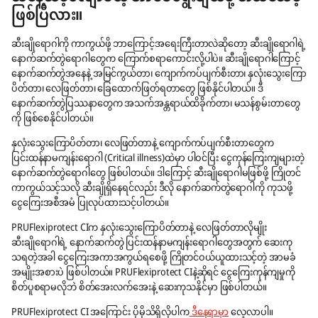
ဖြစ်ပြီလား။
ဆီးချိုရောဂါကို ကာကွယ်ဖို့ ဘာကြောင့်အရေးကြီးတာလဲဆိုတော့ ဆီးချိုရောဂါရဲ့
နောက်ဆက်တွဲရောဂါတွေက ကြောက်စရာကောင်းလို့ပါပဲ။ ဆီးချိုရောဂါကြောင့်
နောက်ဆက်တွဲအနေနဲ့ အမြင်ကွယ်တာ၊ ကျောက်ကပ်ပျက်စီးတာ၊ နှလုံးသွေးကြော
ပိတ်တာ၊ လေဖြတ်တာ၊ ခြေထောက်ဖြတ်ရတာတွေ ဖြစ်နိုင်ပါတယ်။ ဒီ
နောက်ဆက်တွဲပြဿနာတွေက အသက်အန္တရာယ်ထိခိုက်တာ၊ မသန်စွမ်းတာတွေ
ကို ဖြစ်စေနိုင်ပါတယ်။
နှလုံးသွေးကြောပိတ်တာ၊ လေဖြတ်တာနဲ့ ကျောက်ကပ်ပျက်စီးတာတွေက
ပြင်းထန်နာမကျန်းရောဂါ (Critical illness)ထဲမှာ ပါဝင်ပြီး ငွေကုန်ကြေးကျများတဲ့
နောက်ဆက်တွဲရောဂါတွေ ဖြစ်ပါတယ်။ ဒါကြောင့် ဆီးချိုရောဂါမဖြစ်ဖို့ ကြိုတင်
ကာကွယ်သင့်သလို ဆီးချိုရှိနေရင်လည်း ဒီလို နောက်ဆက်တွဲရောဂါကို ကုသဖို့
ငွေကြေးအစီအမံ ပြုလုပ်ထားသင့်ပါတယ်။
PRUFlexiprotect CIက နှလုံးသွေးကြောပိတ်တာနဲ့ လေဖြတ်တာလိုမျိုး
ဆီးချိုရောဂါရဲ့ နောက်ဆက်တွဲ ပြင်းထန်နာမကျန်းရောဂါတွေအတွက် ဆေးကု
သရတဲ့အခါ ငွေကြေးအကာအကွယ်ရစေဖို့ ကြိုတင်ဝယ်ယူထားသင့်တဲ့ အာမခံ
အမျိုးအစားပဲ ဖြစ်ပါတယ်။ PRUFlexiprotect CIနဲ့ဆိုရင် ငွေကြေးကုန်ကျမှုကို
စိတ်ပူစရာမလိုဘဲ စိတ်အေးလက်အေးနဲ့ ဆေးကုသနိုင်မှာ ဖြစ်ပါတယ်။
PRUFlexiprotect CI အကြောင်း ပိုမိုသိရှိလိုပါက
ဒီနေရာမှာ
လေ့လာပါ။