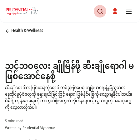
Health & Wellness
သင့်ဘဝလေး ချိုမြိန်ဖို့ ဆီးချိုရောဂါ မ
ဖြစ်အောင်နေစို့
ဆီးချိုရောဂါက ပြင်းထန်တဲ့ရောဂါတစ်ခုဖြစ်ပေမဲ့ ကျန်းမာရေးနဲ့ညီညွတ်တဲ့
နေထိုင်မှုပုံစံတွေကို ရွေးချယ်ခြင်းဖြင့် ရောဂါဖြစ်နိုင်ခြေကို လျှော့ချနိုင်ပါတယ်။
မိမိရဲ့ ကျန်းမာရေးကို ကာကွယ်ဖို့အတွက် လိုက်နာရမယ့် လွယ်ကူတဲ့ အဆင့်တွေ
ကို လေ့လာလိုက်ပါ။
5 mins read
Written by Prudential Myanmar