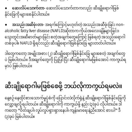
●
ဆေးလိပ်သောက်တာ
- ဆေးလိပ်သောက်တာကလည်း ဆီးချိုရောဂါဖြစ်
နိုင်ခြေကို များစေနိုင်ပါတယ်။
●
အသည်းအဆီဖုံးတာ
- အရက်ကြောင့်မဟုတ်တဲ့ အသည်းအဆီဖုံးခြင်း non-
alcoholic fatty liver disease (NAFLD)ဆိုတာက ကိုယ်အလေးချိန်များခြင်း၊
သွေးတွင်းအဆီဓာတ်များခြင်း စတဲ့အချက်တွေကြောင့် ဖြစ်ရတဲ့ အသည်းရောဂါ
တစ်ခုပါ။ NAFLD ရှိရင်လည်း ဆီးချိုရောဂါဖြစ်နိုင်ခြေ များတတ်ပါတယ်။
ဒါတွေကတော့ အမျိုးအစား (၂) ဆီးချို‌ရောဂါဖြစ်နိုင်ခြေ များစေတဲ့ အချက်တွေ
ပဲ ဖြစ်ပါတယ်။ ဒီအချက်တွေကို ပြုပြင်ပြီး ဆီးချိုရောဂါမဖြစ်အောင် ကာကွယ်ရ
မှာပဲ ဖြစ်ပါတယ်။
ဆီးချိုရောဂါမဖြစ်စေဖို့ ဘယ်လိုကာကွယ်ရမလဲ။
နေ့စဉ် နေထိုင်စားသောက်မှုပုံစံကို ပြောင်းလဲလိုက်ရုံနဲ့ ဆီးချိုရောဂါဖြစ်နိုင်ခြေကို
လျှော့ချလို့ ရပါတယ်။ ဆီးချိုရောဂါကို ကာကွယ်ဖို့ နည်း (၃)ခုပဲ လိုပါတယ်။ ဒါ
ကတော့ “ဝိတ်ချပါ၊ လှုပ်လှုပ်ရှားရှားနေပါ၊ ကျန်းမာရေးနဲ့ညီအောင် စားပါ” ဒီ
(၃)ခုပဲ ဖြစ်ပါတယ်။