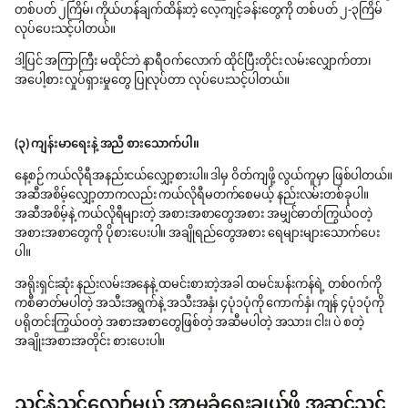
တစ်ပတ် ၂ကြိမ်၊ ကိုယ်ဟန်ချက်ထိန်းတဲ့ လေ့ကျင့်ခန်းတွေကို တစ်ပတ် ၂-၃ကြိမ်
လုပ်ပေးသင့်ပါတယ်။
ဒါ့ပြင် အကြာကြီး မထိုင်ဘဲ နာရီဝက်လောက် ထိုင်ပြီးတိုင်း လမ်းလျှောက်တာ၊
အပေါ့စား လှုပ်ရှားမှုတွေ ပြုလုပ်တာ လုပ်ပေးသင့်ပါတယ်။
(၃) ကျန်းမာရေးနဲ့ အညီ စားသောက်ပါ။
နေ့စဉ် ကယ်လိုရီအနည်းငယ်လျှော့စားပါ။ ဒါမှ ဝိတ်ကျဖို့ လွယ်ကူမှာ ဖြစ်ပါတယ်။
အဆီအစိမ့်လျှော့တာကလည်း ကယ်လိုရီမတက်စေမယ့် နည်းလမ်းတစ်ခုပါ။
အဆီအစိမ့်နဲ့ ကယ်လိုရီများတဲ့ အစားအစာတွေအစား အမျှင်ဓာတ်ကြွယ်ဝတဲ့
အစားအစာတွေကို ပိုစားပေးပါ။ အချိုရည်တွေအစား ရေများများ‌သောက်ပေး
ပါ။
အရိုးရှင်းဆုံး နည်းလမ်းအနေနဲ့ ထမင်းစားတဲ့အခါ ထမင်းပန်းကန်ရဲ့ တစ်ဝက်ကို
ကစီဓာတ်မပါတဲ့ အသီးအရွက်နဲ့ အသီးအနှံ၊ ၄ပုံ၁ပုံကို ကောက်နှံ၊ ကျန် ၄ပုံ၁ပုံကို
ပရိုတင်းကြွယ်ဝတဲ့ အစားအစာတွေဖြစ်တဲ့ အဆီမပါတဲ့ အသား၊ ငါး၊ ပဲ စတဲ့
အချိုးအစားအတိုင်း စားပေးပါ။
သင်နဲ့သင့်လျော်မယ့် အာမခံရွေးချယ်ဖို့ အဆင်သင့်