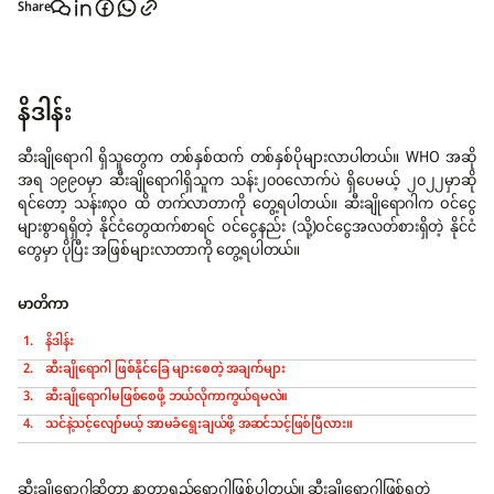
Share
နိဒါန်း
ဆီးချိုရောဂါ ရှိသူတွေက တစ်နှစ်ထက် တစ်နှစ်ပိုများလာပါတယ်။ WHO အဆို
အရ ၁၉၉၀မှာ ဆီးချိုရောဂါရှိသူက သန်း၂၀၀လောက်ပဲ ရှိပေမယ့် ၂၀၂၂မှာဆို
ရင်တော့ သန်း၈၃၀ ထိ တက်လာတာကို တွေ့ရပါတယ်။ ဆီးချိုရောဂါက ဝင်ငွေ
များစွာရရှိတဲ့ နိုင်ငံတွေထက်စာရင် ဝင်ငွေနည်း (သို့)ဝင်ငွေအလတ်စားရှိတဲ့ နိုင်ငံ
တွေမှာ ပိုပြီး အဖြစ်များလာတာကို တွေ့ရပါတယ်။
မာတိကာ
နိဒါန်း
ဆီးချိုရောဂါ ဖြစ်နိုင်ခြေ များစေတဲ့ အချက်များ
ဆီးချိုရောဂါမဖြစ်စေဖို့ ဘယ်လိုကာကွယ်ရမလဲ။
သင်နဲ့သင့်လျော်မယ့် အာမခံရွေးချယ်ဖို့ အဆင်သင့်ဖြစ်ပြီလား။
ဆီးချိုရောဂါဆိုတာ နာတာရှည်ရောဂါဖြစ်ပါတယ်။ ဆီးချိုရောဂါဖြစ်ရတဲ့