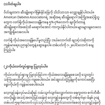
(၁) ဝိတ်ချပါ။
ဝိတ်ချတာက ဆီးချိုရောဂါဖြစ်နိုင်ခြေကို သိသိသာသာ လျှော့ချနိုင်ပါတယ်။
American Diabetes Associationရဲ့ အဆိုအရ ဆီးချိုရောဂါ အကြိုအဆင့်ရှိသူ
တွေက လက်ရှိကိုယ်အလေးချိန်ကနေ ၅%-၇%လောက် ချလိုက်တာနဲ့
ဆီးချိုရောဂါအဆင့်ထိ မရောက်အောင် ကာကွယ်နိုင်ပါတယ်။ များများချလေလေ
အကျိုးရှိလေလေပါ။
လက်ရှိ ကိုယ်အလေးချိန်ပေါ် မူတည်ပြီး ဘယ်လောက်ထိ ချသင့်လဲဆိုတာကို
ကျန်းမာရေးပညာရှင်တွေနဲ့ ဆွေးနွေးပါ။ တစ်ပတ်ကို ၁-၂ပေါင်လောက် စချ
ကြည့်ပါ။
(၂) ကိုယ်လက်လှုပ်ရှားမှု ပြုလုပ်ပါ။
ကိုယ်လက်လှုပ်ရှားမှု ပြုလုပ်ခြင်းက ကိုယ်အလေးချိန်ချစေသလို သွေးတွင်း
သကြားဓာတ်ကိုလည်း ကျစေပါတယ်။ အင်ဆူလင်တုံ့ပြန်မှုကို ကောင်းစေပြီး
ခန္ဓာကိုယ်ကို ကျန်းမာစေပါတယ်။
လေ့ကျင့်ခန်းလုပ်မယ်ဆိုရင် လမ်းသွက်သွက်လျှောက်တာ၊ ရေကူးတာ၊ စက်ဘီးစီး
တာလိုမျိုး အသင့်အတင့်ပြင်းထန်တဲ့ လေ့ကျင့်ခန်းတွေကို တစ်ရက်မှာ မိနစ် ၃၀နဲ့
တစ်ပတ် ၅ရက်လောက် လုပ်သင့်ပါတယ်။ ကြွက်သားတက်စေတဲ့ လေ့ကျင့်ခန်းကို