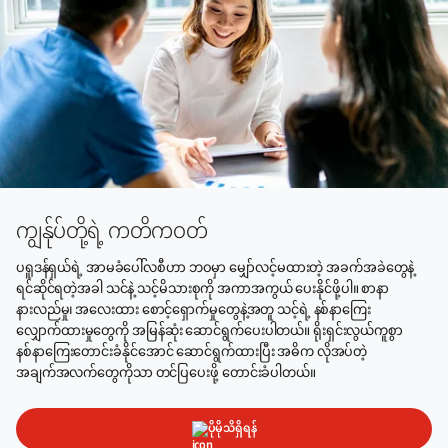
ကျွန်ုပ်တို့ရဲ့ ကတိကဝတ်
ပရူဒန်ရှယ်ရဲ့ အာမခံပေါ်လစီဟာ ဘဝမှာ မျှော်လင့်မထားတဲ့ အခက်အခဲတွေနဲ့
ရင်ဆိုင်ရတဲ့အခါ သင်နဲ့ သင့်မိသားစုကို အကာအကွယ် ပေးနိုင်ဖို့ပါ။ စာနာ
နားလည်မှု၊ အလေးထား စောင့်ရှောက်မှုတွေနဲ့အတူ သင့်ရဲ့ နစ်နာကြေး
လျှောက်ထားမှုတွေကို အမြန်ဆုံး ဆောင်ရွက်ပေးပါတယ်။ ရိုးရှင်းလွယ်ကူစွာ
နစ်နာကြေးတောင်းခံနိုင်အောင် ဆောင်ရွက်ထားပြီး အဓိက လိုအပ်တဲ့
အချက်အလက်တွေကိုသာ တင်ပြပေးဖို့ တောင်းခံပါတယ်။
ပိုမိုသိရှိရန်