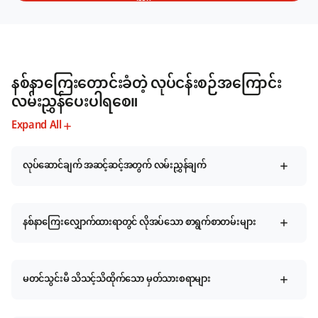
နစ်နာကြေးတောင်းခံတဲ့ လုပ်ငန်းစဉ်အကြောင်း
လမ်းညွှန်ပေးပါရစေ။
Expand All
လုပ်ဆောင်ချက် အဆင့်ဆင့်အတွက် လမ်းညွှန်ချက်
နစ်နာကြေးလျှောက်ထားရာတွင် လိုအပ်သော စာရွက်စာတမ်းများ
မတင်သွင်းမီ သိသင့်သိထိုက်သော မှတ်သားစရာများ