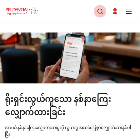
ရိုးရှင်းလွယ်ကူသော နစ်နာကြေး
လျှောက်ထားခြင်း
အာမခံ နစ်နာကြေးလျှောက်ထားမှုကို လွယ်ကူ အဆင်ပြေစွာလျှောက်ထားနိုင်ပါ
ပြီ။