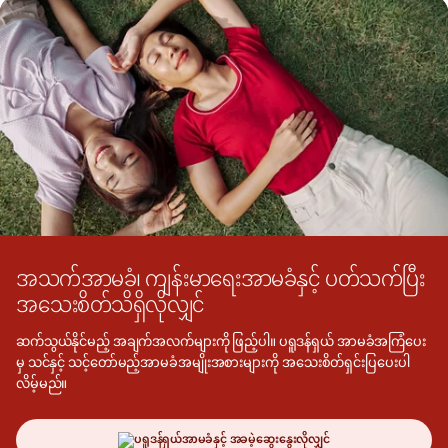
အသက်အာမခံ၊ ကျန်းမာရေးအာမခံနှင့် ပတ်သက်ပြီး
အသေးစိတ်သိရှိလိုလျှင်
ဆက်သွယ်နိုင်မည့် အချက်အလက်များကို ဖြည့်ပါ။ ပရူဒန်ရှယ် အာမခံအကြံပေး
မှ သင်နှင့် သင့်တော်မည့်အာမခံအမျိုးအစားများကို အသေးစိတ်ရှင်းပြပေးပါ
လိမ့်မည်။
ပရူဒန်ရှယ်အာမခံနှင့် အခမဲ့ဆွေး‌နွေးလိုလျှင်