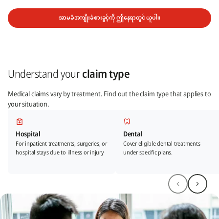
အာမခံအကျိုးခံစားခွင့်ကို ဤနေရာတွင် ယူပါ။
Understand your
claim type
Medical claims vary by treatment. Find out the claim type that applies to
your situation.
Hospital
Dental
For inpatient treatments, surgeries, or
Cover eligible dental treatments
hospital stays due to illness or injury​
under specific plans.