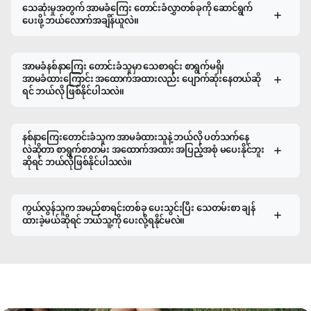
သေဆုံးမှုအတွက် အာမခံကြေး တောင်းခံလွှာတစ်ခုကို ဆောင်ရွက်
ပေးဖို့ ဘယ်လောက်အချိန်ယူလဲ။
အာမခံနစ်နာကြေး တောင်းခံသူမှာ သေစာရင်း စာရွက်မရှိ၊
အာမခံထားကြောင်း အထောက်အထားလည်း ပျောက်ဆုံးနေတယ်ဆို
ရင် ဘယ်လို ဖြစ်နိုင်ပါသလဲ။
နစ်နာကြေးတောင်းခံသူက အာမခံထားသူနဲ့ ဘယ်လို ပတ်သက်နေ
လဲဆိုတာ စာရွက်စာတမ်း အထောက်အထား အပြည့်အစုံ မပေးနိုင်ဘူး
ဆိုရင် ဘယ်လိုဖြစ်နိုင်ပါသလဲ။
ကွယ်လွန်သူက အမည်စာရင်းတစ်ခု ပေးသွင်းပြီး သေတမ်းစာ ချန်
ထားခဲ့မယ်ဆိုရင် ဘယ်သူ့ကို ပေးလို့ရနိုင်မလဲ။