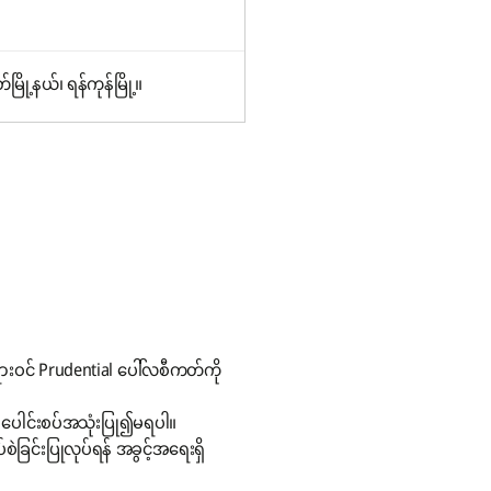
ြို့နယ်၊ ရန်ကုန်မြို့။
းဝင် Prudential ပေါ်လစီကတ်ကို
င့် ပေါင်းစပ်အသုံးပြု၍မရပါ။
ခြင်းပြုလုပ်ရန် အခွင့်အရေးရှိ