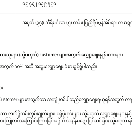
၀၉ ၄၄၂ ၀၃၉ ၅၉၀
အမှတ် (၃၄)၊ သီရိမင်္ဂလာ (၅) လမ်း၊ ပြည်ရိပ်မွန်အိမ်ရာ၊ ကမာရွတ်မ
ားသူများ (သို့မဟုတ်) customer များအတွက် လျှော့ဈေးနှုန်းထားများ
ွက် ၁၀% အထိ အထူးလျှော့စျေး ခံစားခွင့်ရှိပါသည်။
ား
e Customer များအတွက်သာ အကျုံးဝင်ပါသည်လျှော့စျေးရယူရန်အတွက် တရာ
းသော လက်ရှိကမ်းလှမ်းချက်များ၊ ပရိုမိုးရှင်းများ သို့မဟုတ် လျှော့စျေးများနှ
ိုတင်အကြောင်းကြားခြင်းမရှိဘဲ အချိန်မရွေး ပြင်ဆင်ခြင်း သို့မဟုတ် ရပ်စဲ