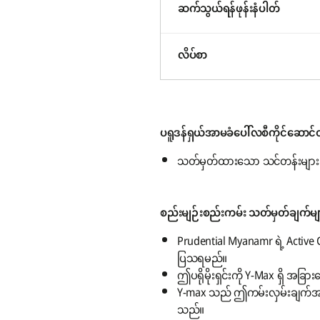
ဆက်သွယ်ရန်ဖုန်းနံပါတ်
လိပ်စာ
ပရူဒန်ရှယ်အာမခံပေါ်လစီကိုင်ဆောင်ထ
သတ်မှတ်ထားသော သင်တန်းများအတ
စည်းမျဉ်းစည်းကမ်း သတ်မှတ်ချက်မျ
Prudential Myanamr ရဲ့ Activ
ပြသရမည်။
ဤပရိုမိုးရှင်းကို Y-Max ရှိ အခြာ
Y-max သည် ဤကမ်းလှမ်းချက်အား ကြ
သည်။