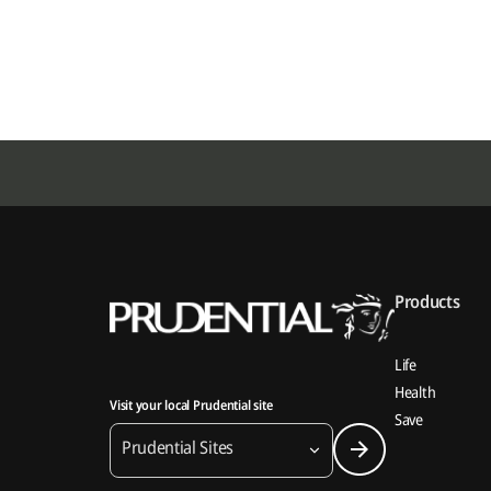
Products
Life
Health
Visit your local Prudential site
Save
Prudential Sites