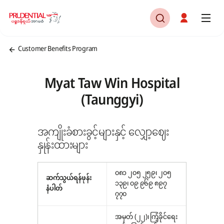
Customer Benefits Program
Myat Taw Win Hospital
(Taunggyi)
အကျိုးခံစားခွင့်များနှင့် လျှော့ဈေး
နှုန်းထားများ
၀၈၁ ၂၀၅ ၂၅၉၊ ၂၀၅
ဆက်သွယ်ရန်ဖုန်း
၁၃၉၊ ၀၉ ၉၆၉ ၈၉၇
နံပါတ်
၇၇၀
အမှတ် (၂၂)၊ ကြံ့ခိုင်ရေး