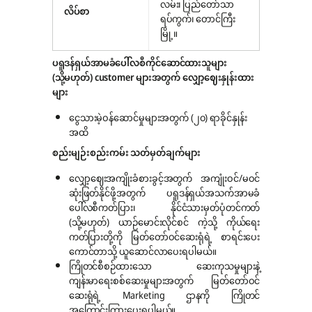
လမ်း၊ ပြည်တော်သာ
လိပ်စာ
ရပ်ကွက်၊ တောင်ကြီး
မြို့။
ပရူဒန်ရှယ်အာမခံပေါ်လစီကိုင်ဆောင်ထားသူများ
(သို့မဟုတ်) customer များအတွက် လျှော့ဈေးနှုန်းထား
များ
ငွေသားမဲ့ဝန်ဆောင်မှုများအတွက် (၂၀) ရာခိုင်နှုန်း
အထိ
စည်းမျဉ်းစည်းကမ်း သတ်မှတ်ချက်များ
လျှော့ဈေးအကျိုးခံစားခွင့်အတွက် အကျုံးဝင်/မဝင်
ဆုံးဖြတ်နိုင်ဖို့အတွက် ပရူဒန်ရှယ်အသက်အာမခံ
ပေါ်လစီကတ်ပြား၊ နိုင်ငံသားမှတ်ပုံတင်ကတ်
(သို့မဟုတ်) ယာဉ်မောင်းလိုင်စင် ကဲ့သို့ ကိုယ်ရေး
ကတ်ပြားတို့ကို မြတ်တော်ဝင်ဆေးရုံရဲ့ စာရင်းပေး
ကောင်တာသို့ ယူဆောင်လာပေးရပါမယ်။
ကြိုတင်စီစဉ်ထားသော ဆေးကုသမှုများနဲ့
ကျန်းမာရေးစစ်ဆေးမှုများအတွက် မြတ်တော်ဝင်
ဆေးရုံရဲ့ Marketing ဌာနကို ကြိုတင်
အကြောင်းကြားပေးရပါမယ်။