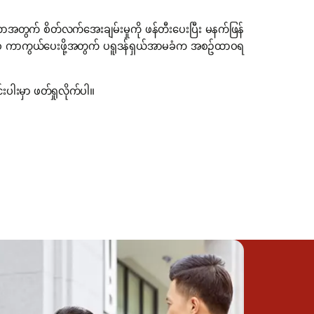
တွက် စိတ်လက်အေးချမ်းမှုကို ဖန်တီးပေးပြီး မနက်ဖြန်
ရှိပါစေ ကာကွယ်ပေးဖို့အတွက် ပရူဒန်ရှယ်အာမခံက အစဥ်ထာဝရ
းမှာ ဖတ်ရှုလိုက်ပါ။