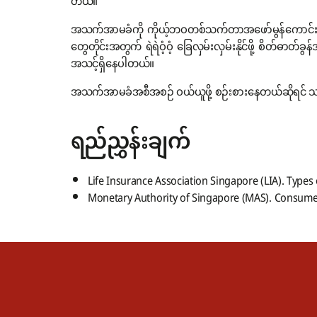
တယ်။
အသက်အာမခံကို ကိုယ့်ဘဝတစ်သက်တာအဖော်မွန်ကောင်းတစ်ယ
တွေတိုင်းအတွက် ရဲရဲဝံ့ဝံ့ ခြေလှမ်းလှမ်းနိုင်ဖို့ စိ
အသင့်ရှိနေပါတယ်။
အသက်အာမခံအစီအစဉ် ဝယ်ယူဖို့ စဉ်းစားနေတယ်ဆိုရင် သင
ရည်ညွှန်းချက်
Life Insurance Association Singapore (LIA). Types 
Monetary Authority of Singapore (MAS). Consumer