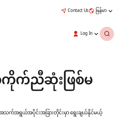
Contact Us
မြန်မာ
Log In
ုက်ညီဆုံးဖြစ်မ
အရွယ်အပိုင်းအခြားတိုင်းမှာ ရွေးချယ်နိုင်မယ့်