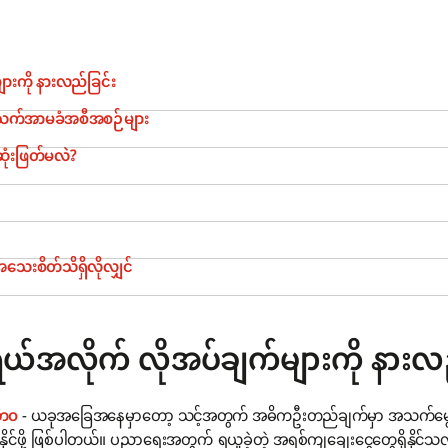
ျားကို နားလည်ခြင်း
အသက်အာမခံအစီအစဉ်များ
ဆုံးဖြတ်မလဲ?
ေးစိတ်သိရှိလိုလျှင်
ွယ်အလိုက် လိုအပ်ချက်များကို နားလ
ုဘဝ
- ယခုအခြေအနေမှာတော့ သင့်အတွက် အဓိကဦးတည်ချက်မှာ အသက်မွေးဝမ်းက
ေနိုင်ဖို့ ဖြစ်ပါတယ်။ ပညာရေးအတွက် ရယူခဲ့တဲ့ အရစ်ကျချေးငွေတွေရှိနိုင်သ