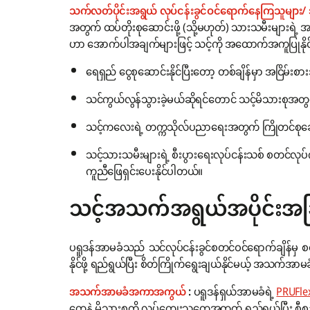
သက်လတ်ပိုင်းအရွယ် လုပ်ငန်းခွင်ဝင်ရောက်နေကြသူများ/
အတွက် ထပ်တိုးစုဆောင်းဖို့ (သို့မဟုတ်) သားသမီးများရဲ့ 
ဟာ အောက်ပါအချက်များဖြင့် သင့်ကို အထောက်အကူပြုနို
ရေရှည် ငွေစုဆောင်းနိုင်ပြီးတော့ တစ်ချိန်မှာ အငြိမ်း
သင်ကွယ်လွန်သွားခဲ့မယ်ဆိုရင်တောင် သင့်မိသားစုအ
သင့်ကလေးရဲ့ တက္ကသိုလ်ပညာရေးအတွက် ကြိုတင်စုဆောင်း
သင့်သားသမီးများရဲ့ စီးပွားရေးလုပ်ငန်းသစ် စတင်လုပ်
ကူညီဖြေရှင်းပေးနိုင်ပါတယ်။
သင့်အသက်အရွယ်အပိုင်းအခ
ပရူဒန်အာမခံသည် သင်လုပ်ငန်းခွင်စတင်ဝင်ရောက်ချိန်
နိုင်ဖို့ ရည်ရွယ်ပြီး စိတ်ကြိုက်ရွေးချယ်နိုင်မယ့် အသက်အ
အသက်အာမခံအကာအကွယ်
:
ပရူဒန်ရှယ်အာမခံရဲ့
PRUFlex
တွေနဲ့ မိသားစုကို လုပ်ကျွေးသူတွေအတွက် ရည်ရွယ်ပြီး စီ