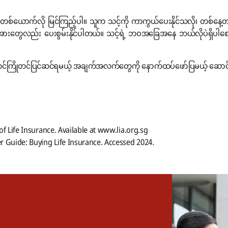
ောက်လို မြင်ကြည့်ပါ။ သူက သင့်ကို ကာကွယ်ပေးနိုင်သလို၊ တစ်နေ့တာအ
တ်ဓာတ်ခွန်အားတွေလည်း ပေးစွမ်းနိုင်ပါတယ်။ သင့်ရဲ့ ဘဝအခြေအနေ ဘယ်လိုပဲ
်ကြိုတင်ပြင်ဆင်ရမယ့် အချက်အလက်တွေကို နောက်ထပ်ဖော်ပြမယ့် ဆောင်းပါ
of Life Insurance. Available at www.lia.org.sg
 Guide: Buying Life Insurance. Accessed 2024.