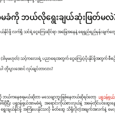
မခံကို ဘယ်လိုရွေးချယ်ဆုံးဖြတ်မလဲ
်နိုင်ဖို့ လက်ရှိ သင်ရဲ့ငွေကြေးဆိုင်ရာ အခြေအနေနဲ့ ရေရှည်ရည်မှန်းချက
ု့ (ဒါမှမဟုတ်) သင့်ကလေးရဲ့ ပညာရေးအတွက် ငွေကြေးပံ့ပိုးနိုင်ဖို့အတွက် စ
ပါ တိုးပွားအောင် လုပ်ချင်တာလား?
်ဖို့ကို ဘယ်ကနေစရမယ်ဆိုတာ မသေချာဘူးဖြစ်နေတယ်ဆိုရင်တော့
ပရူဒန်ရှယ
်ဆိုပြီး ပရူဒန်ရှယ်အာမခံရဲ့ အရောင်းကိုယ်စားလှယ်နဲ့ အခမဲ့တိုင်ပင်ဆွေးန
းချယ်နိုင်ဖို့ အကြံပေးနိုင်သလို မိတ်ဆွေ သိရှိလိုတဲ့အချက်အလက်နဲ့ မေးခွ