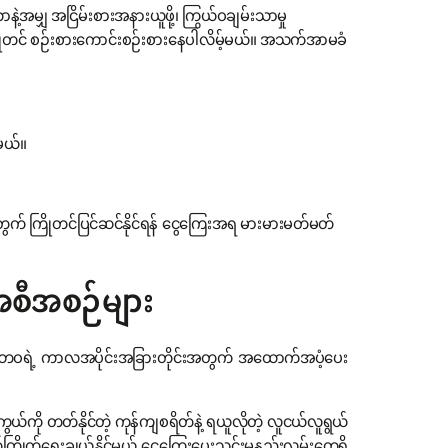
နဲ့အမျှ အငြိမ်းစားအနားယူဖို့၊ ကြွယ်ဝချမ်းသာမှု
ို ကြိုတင် စဉ်းစားကောင်းစဉ်းစားနေပါလိမ့်မယ်။ အသက်အာမခံ
မယ်။
းအတွက် ကြိုတင်ပြင်ဆင်နိုင်ရန် ငွေကြေးအရ မားမားမတ်မတ်
စီအစဉ်များ
ိ ဘဝရဲ့ ကာလအပိုင်းအခြားတိုင်းအတွက် အထောက်အပံ့ပေး
ို တတ်နိုင်တဲ့ ကုန်ကျစရိတ်နဲ့ ရယူလိုတဲ့ လူငယ်လူရွယ်
ုက်ရွေးချယ်နိုင်မယ့် ငွေကြေးပေးသွင်းမှုနည်းလမ်းတွေရှိ