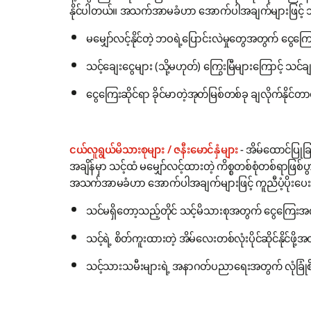
နိုင်ပါတယ်။ အသက်အာမခံဟာ အောက်ပါအချက်များဖြင့် သ
မမျှော်လင့်နိုင်တဲ့ ဘဝရဲ့ပြောင်းလဲမှုတွေအတွက် ငွ
သင့်ချေးငွေများ (သို့မဟုတ်) ကြွေးမြီများကြောင့် သင်
ငွေကြေးဆိုင်ရာ ခိုင်မာတဲ့အုတ်မြစ်တစ်ခု ချလိုက်နိုင်
ငယ်လူရွယ်မိသားစုများ / ဇနီးမောင်နှံများ
- အိမ်ထောင်ပြုခ
အချိန်မှာ သင့်ထံ မမျှော်လင့်ထားတဲ့ ကိစ္စတစ်စုံတစ်ရာဖြ
အသက်အာမခံဟာ အောက်ပါအချက်များဖြင့် ကူညီပံ့ပိုးပေးန
သင်မရှိတော့သည့်တိုင် သင့်မိသားစုအတွက် ငွေကြေးအ
သင့်ရဲ့ စိတ်ကူးထားတဲ့ အိမ်လေးတစ်လုံးပိုင်ဆိုင်နိုင်ဖိ
သင့်သားသမီးများရဲ့ အနာဂတ်ပညာရေးအတွက် လုံခြုံစိတ်ခ