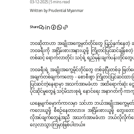
03-12-2025
|
5 mins read
Written by Prudential Myanmar
Share
ဘဝဆိုတာဟာ အချိုးအကွေ့မှတ်တိုင်တွေ ပြည့်နှက်နေတဲ့ ခရီ
ဘဝခရီးကို အငြိမ်းစားအနားယူဖို့ ကြိုတင်ပြင်ဆင်ချိန်စတ
တစ်ဆင့် ရောက်လာတိုင်း သင့်ရဲ့ ရည်မှန်းချက်ပန်းတို
ဘဝခရီးရဲ့ အချိုးအကွေ့မိုင်တိုင်တွေ တစ်ခုပြီးတစ်ခု ဖြ
အချက်တစ်ချက်ကတော့ - စောစီးစွာ ကြိုတင်ပြင်ဆင်ထားခ
ပြင်ဆင်တဲ့နေရာမှာ အသက်အာမခံဟာ အထိရောက်ဆုံး ငွ
ပိုင်ဆိုင်မှုတွေနဲ့ သင့်မိသားစုရဲ့ နောင်ရေး အနာဂတ်ကို 
ယနေ့မျက်မှောက်ကာလမှာ သင်ဟာ ဘယ်အချိုးအကွေ့မှတ်တိ
ကလေးယူဖို့ စီစဉ်နေတာလား။ အငြိမ်းစားယူဖို့ တွေး
လိုအပ်ချက်တွေနဲ့အညီ အသက်အာမခံဟာ ဘယ်လိုလိုက်လျောညီထ
လေ့လာသွားကြမှာဖြစ်ပါတယ်။