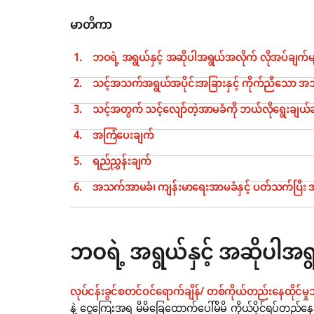
မာတိကာ
ဘဝရဲ့ အရွယ်နှင့် အဆိုပါအရွယ်အလိုက် လိုအပ်ချက်မ
သင့်အသက်အရွယ်အပိုင်းအခြားနှင့် ကိုက်ညီသော 
သင့်အတွက် သင့်လျော်တဲ့အာမခံကို ဘယ်လိုရွေးချယ်
အကြံပေးချက်
ရည်ညွှန်းချက်
အသက်အာမခံ၊ ကျန်းမာရေးအာမခံနှင့် ပတ်သက်ပြီး အသ
ဘဝရဲ့ အရွယ်နှင့် အဆိုပါအရ
လုပ်ငန်းခွင်စတင်ဝင်ရောက်ချိန်/ တစ်ကိုယ်တည်းနေထိုင်မှ
နဲ့ ငွေကြေးအရ မိမိခြေထောက်ပေါ်မိမိ ကိုယ်ပိုင်ရပ်တည်န