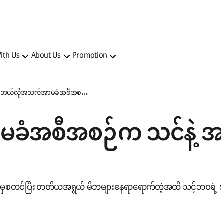
ith Us
About Us
Promotion
ဘယ်လိုအသက်အာမခံအစီအစဉ်က သင်နဲ့ အကိုက်ညီဆုံးဖြစ်မလဲ?
အစီအစဉ်က သင်နဲ့ အကိ
ှစတင်ပြီး တတိယအရွယ် မိဘများနေရာရောက်တဲ့အထိ သင့်ဘဝရဲ့ အသက်