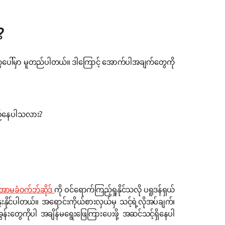
?
်တွေပေါ်မှာ မူတည်ပါတယ်။ ဒါကြောင့် အောက်ပါအချက်တွေကို
ီစဉ်နေပါသလား?
်အာမခံ
ဝက်ဘ်ဆိုဒ်
ကို ဝင်ရောက်ကြည့်ရှုနိုင်သလို ပရူဒန်ရှယ်
ွေးနိုင်ပါတယ်။ အရောင်းကိုယ်စားလှယ်မှ သင့်ရဲ့လိုအပ်ချက်၊
န်းတွေကိုပါ အချိန်မရွေးဖြေကြားပေးဖို့ အဆင်သင့်ရှိနေပါ