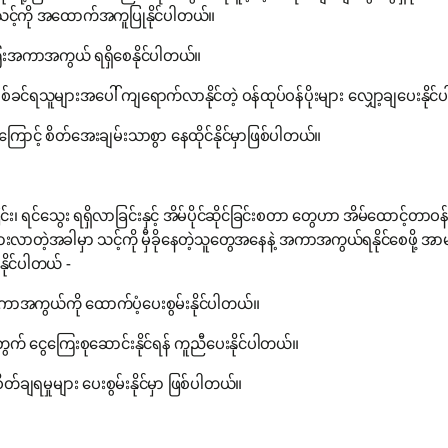
င့်ကို အထောက်အကူပြုနိုင်ပါတယ်။
ေကြေးအကာအကွယ် ရရှိစေနိုင်ပါတယ်။
ချစ်ခင်ရသူများအပေါ် ကျရောက်လာနိုင်တဲ့ ဝန်ထုပ်ဝန်ပိုးများ လျှော့ချပေးနိုင
တာကြောင့် စိတ်အေးချမ်းသာစွာ နေထိုင်နိုင်မှာဖြစ်ပါတယ်။
ြင်း၊ ရင်သွေး ရရှိလာခြင်းနှင့် အိမ်ပိုင်ဆိုင်ခြင်းစတာ တွေဟာ အိမ်ထော
စ်ပွားလာတဲ့အခါမှာ သင့်ကို မှီခိုနေတဲ့သူတွေအနေနဲ့ အကာအကွယ်ရနိုင်စေဖို့
ိုင်ပါတယ် -
ကာအကွယ်ကို ထောက်ပံ့ပေးစွမ်းနိုင်ပါတယ်။
ု့အတွက် ငွေကြေးစုဆောင်းနိုင်ရန် ကူညီပေးနိုင်ပါတယ်။
ျရမှုများ ပေးစွမ်းနိုင်မှာ ဖြစ်ပါတယ်။