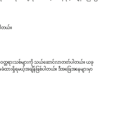
်ပါတယ်။
င့်တာဝန်ဝတ္တရားသစ်များကို သယ်ဆောင်လာတတ်ပါတယ်။ ယခု
 အာမခံထားရှိရမယ့်အချိန်ဖြစ်ပါတယ်။ ဒီအခြေအနေများမှာ