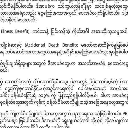
ံနိုင်ပါတယ်။ ဒီအာမခံက သင်ကွယ်လွန်ချိန်မှာ သင်ချစ်ရတဲ့သူတွေကို ထေ
သွားတဲ့အခါမှာလည်း ငွေကြေးအကာအကွယ် ပေးအပ်လျက်ရှိပါတယ်။ ဒါ့အပြင် ရွ
်းလဲနိုင်ပါသေးတယ် -
al Illness Benefit): ကင်ဆာနဲ့ ပြင်းထန်တဲ့ ကိုယ်အင်္ဂါ အစားထိုးကုသမ
ုးခံစားခွင့် (Accidental Death Benefit): မတော်တဆထိခိုက်မှုဖြစ်ပေ
ွင့်ကနေ ထပ်ဆောင်းအကာအကွယ်အနေနဲ့ အပိုနစ်နာကြေးပေးအပ်သွားမှာဖြစ်ပါ
မှန်းချက်ရှိသူများအတွက် ဒီအာမခံတွေဟာ အသက်အာမခံနဲ့ စုဆောင်းငွေဆို
ပါတယ်။
 ထောက်ပံ့နေတဲ့ အိမ်ထောင်ဦးစီးတွေ၊ မိဘတွေနဲ့ ပိုမိုကောင်းမွန်တဲ့ 
ငွေကြေးစုဆောင်နိုင်မယ့်အခွင့်အရေးကိုပါ ပေါင်းစပ်ထားတဲ့ အာမခံအမျ
 စုစုပေါင်း ပရီမီယံကြေးရဲ့ ၁၀၃% ကို ပြန်လည်ရရှိပါလိမ့်မယ်။ ဒါဟာ အာမခံ
ားစုစရိတ်တွေအတွက် ကုန်ကျစရိတ် စီမံတာလိုမျိုးစတဲ့ အခြေအနေတွေ
းကို ကြိုတင်စီစဥ်ချင်တဲ့ မိဘတွေအတွက် ပညာရေးအာမခံဖြစ်ပါတယ်။ P
ပေးမှာ ဖြစ်ပါတယ်။ ဒီအာမခံကို ရွေးချယ်တဲ့အခါ ကိုယ့်ရဲ့ လိုအပ်ချက်အလို
ကို ကာကွယ်ထားနိုင်ဖို့ ကူညီပေးပါတယ်။