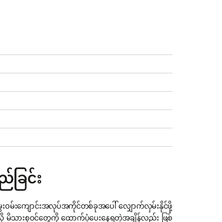
ည်ခြင်း
ျောင်းအလုပ်အကိုင်တစ်ခုအပေါ် လျှောက်လှမ်းနိုင်ဖို့
လို မိသားစုဝင်တွေကို ထောက်ပံ့ပေးနေရတဲ့အချိန်လည်း ဖြစ်