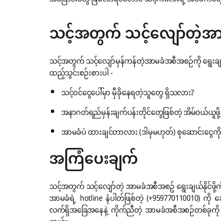
သင့်အတွက် သင့်လျော်တဲ့အာ
သင့်အတွက် သင့်လျော်မှန်ကန်တဲ့အာမခံအစီအစဉ်ကို ရွေးချယ
ထည့်သွင်းစဉ်းစားပါ -
သင့်ဝင်ငွေပေါ်မှာ မှီခိုနေရတဲ့သူတွေ ရှိသလား?
အနာဂတ်ရည်မှန်းချက်ပန်းတိုင်တွေဖြစ်တဲ့ အိမ်ဝယ်ယူဖိ
အာမခံပဲ ထားချင်တာလား (ဒါမှမဟုတ်) စုဆောင်းငွေကို
အကြံပေးချက်
သင့်အတွက် သင့်လျော်တဲ့ အာမခံအစီအစဥ် ရွေးချယ်နိုင
အာမခံရဲ့ hotline နံပါတ်ဖြစ်တဲ့ (+959770110010) ကို ခေါ
လက်ရှိအခြေအနေနဲ့ ကိုက်ညီတဲ့ အာမခံအစီအစဉ်တစ်ခုကို ရွေ