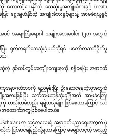
ာက်ပံ့ပေးနိုင်တဲ့ သေဆုံးမှုအကျိုးခံစားခွင့် (death
ေးချယ်နိုင်တဲ့ အကျိုးခံစားခွင့်များနဲ့ အာမခံရယူခွင့်
ှုအပါအဝင် အရေးကြီးရောဂါ အမျိုးအစားပေါင်း (၂၀) အတွက်
ါ်ပြီး ရုတ်တရက်သေဆုံးခဲ့မယ်ဆိုရင် မတော်တဆထိခိုက်မှု
တယ်။
တဲ့ နှစ်ထပ်ကွမ်းအကျိုးကျေးဇူးကို ရရှိစေပြီး အနာဂတ်
မိသားစုအနာဂတ်ဘဝကို ရည်မှန်းပြီး ဦးဆောင်နေတဲ့သူအတွက်
ိုးအစားဖြစ်ပြီး သက်တမ်းကုန်ဆုံးချိန်အထိ အာမခံကြေး
ငွေကို တလုံးတခဲတည်း ရရှိသလိုမျိုး ဖြစ်စေတာကြောင့် သင်
အတွက် အထောက်အကူဖြစ်စေပါတယ်။
RUScholar ဟာ သင့်ကလေးရဲ့ အနာဂတ်ပညာရေးအတွက် ပုံ
က် ပြင်ဆင်ချိန်ညှိလို့ရတာကြောင့် မမျှော်လင့်တဲ့ အလှည့်