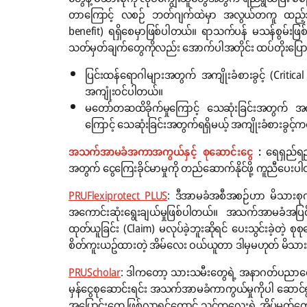
တာကြောင့် လစဉ် ဘတ်ဂျက်ထဲမှာ အလွယ်တကူ ထည့်သွင်းစီမ
benefit) ရရှိစေမှာဖြစ်ပါတယ်။ ရာသက်ပန် မသန်စွမ်းဖြစ်
သတ်မှတ်ချက်တွေကိုလည်း အောက်ပါအတိုင်း ထပ်တိုးပြောင
ပြင်းထန်ရောဂါများအတွက် အကျိုးခံစားခွင့် (Critic
အကျုံးဝင်ပါတယ်။
မတော်တဆထိခိုက်မှုကြောင့် သေဆုံးခြင်းအတွက် အကျိ
ကြောင့် သေဆုံးခြင်းအတွက်ရရှိမယ့် အကျိုးခံစားခ
အသက်အာမခံအကာအကွယ်နှင့် စုဆောင်းငွေ
:
ရေရှည်ရည်
အတွက် ငွေကြေးခိုင်မာမှုကို တည်ဆောက်နိုင်ဖို့ ကူညီပေး
PRUFlexiprotect PLUS
: ဒီအာမခံအစီအစဉ်ဟာ မိသားစုကို
အကောင်းဆုံးရွေးချယ်မှုဖြစ်ပါတယ်။ အသက်အာမခံအပြင် 
ထုတ်ယူခြင်း (Claim) မလုပ်ခဲ့ဘူးဆိုရင် ပေးသွင်းခဲ့တဲ့
စိတ်ကူးယဥ်ထားတဲ့ အိမ်လေး ဝယ်ယူတာ ဒါမှမဟုတ် မိသ
PRUScholar
: ဒါကတော့ သားသမီးတွေရဲ့ အနာဂတ်ပညာရေ
မှန်ငွေစုဆောင်းရင်း အသက်အာမခံကာကွယ်မှုကိုပါ ဆောင်ရွက်
အပြောင်းတွေ ဖြစ်လာရင်တောင် သင့်ကလေးရဲ့ အိပ်မက်တွေ