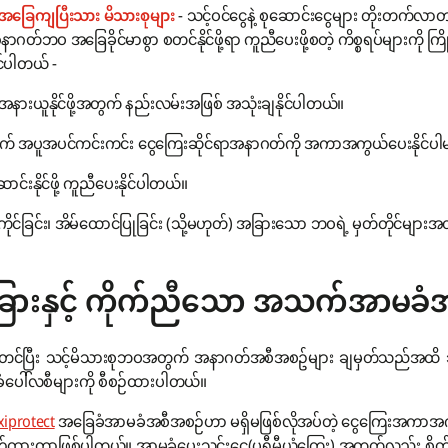
 အခြေကျပြီးသား မိသားစုများ
- သင့်ဝင်ငွေနဲ့ စုဆောင်းငွေများ တိုးတက်လာတာ
အနာဂတ်ဘဝ အခြေခိုင်မာစွာ စတင်နိုင်ဖို့ရာ ကူညီပေးဖို့စတဲ့ ကိစ္စရပ်များက
င်ပါတယ် -
စားအနားယူနိုင်ဖို့အတွက် နည်းလမ်းအဖြစ် အသုံးချနိုင်ပါတယ်။
တွက် အပူအပင်ကင်းကင်း ငွေကြေးဆိုင်ရာအနာဂတ်ကို အကာအကွယ်ပေးနိုင်ပါ
နိုင်ဖို့ ကူညီပေးနိုင်ပါတယ်။
ကိုင်ခြင်း၊ အိမ်ထောင်ပြုခြင်း (သို့မဟုတ်) အခြားသော ဘဝရဲ့ မှတ်တိုင်မျာ
ြားနှင့် ကိုက်ညီသော အသက်အာမခံအ
မှ စတင်ပြီး သင့်မိသားစုဘဝအတွက် အနာဂတ်အစီအစဥ်များ ချမှတ်သည်အထ
ာမခံပေါ်လစီများကို စီစဉ်ထားပါတယ်။
iprotect
အခြေခံအာမခံအစီအစဉ်ဟာ မရှိမဖြစ်လိုအပ်တဲ့ ငွေကြေးအကာအကွယ်က
စဉ်ထားတာဖြစ်ပါတယ်။ အာမခံပေးသွင်းငွေ(ပရီမီယံကြေး) အတွက်လည်း စိတ်ကြိ