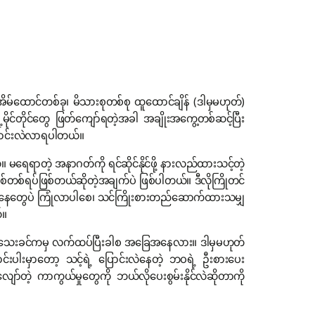
အိမ်ထောင်တစ်ခု၊ မိသားစုတစ်စု ထူထောင်ချိန် (ဒါမှမဟုတ်)
မိုင်တိုင်တွေ ဖြတ်ကျော်ရတဲ့အခါ အချိုးအကွေ့တစ်ဆင့်ပြီး
ပြောင်းလဲလာရပါတယ်။
မရေရာတဲ့ အနာဂတ်ကို ရင်ဆိုင်နိုင်ဖို့ နားလည်ထားသင့်တဲ့
စ်ရပ်ဖြစ်တယ်ဆိုတဲ့အချက်ပဲ ဖြစ်ပါတယ်။ ဒီလိုကြိုတင်
နေတွေပဲ ကြုံလာပါစေ၊ သင်ကြိုးစားတည်ဆောက်ထားသမျှ
်။
ကြာသေးခင်ကမှ လက်ထပ်ပြီးခါစ အခြေအနေလား။ ဒါမှမဟုတ်
ါးမှာတော့ သင့်ရဲ့ ပြောင်းလဲနေတဲ့ ဘဝရဲ့ ဦးစားပေး
ာ်တဲ့ ကာကွယ်မှုတွေကို ဘယ်လိုပေးစွမ်းနိုင်လဲဆိုတာကို