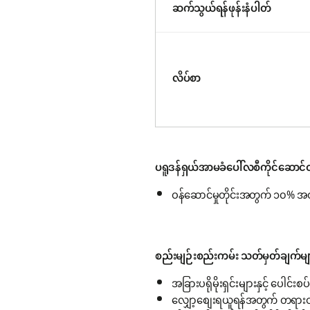
ဆက်သွယ်ရန်ဖုန်းနံပါတ်
လိပ်စာ
ပရူဒန်ရှယ်အာမခံပေါ်လစီကိုင်ဆောင်ထ
ဝန်ဆောင်မှုတိုင်းအတွက် ၁၀% အထ
စည်းမျဉ်းစည်းကမ်း သတ်မှတ်ချက်မျ
အခြားပရိုမိုးရှင်းများနှင့် ပေါင်း
လျှော့စျေးရယူရန်အတွက် တရားဝ