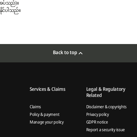
ိုအပ်သည်)။
နိုင်ပါသည်။
Back to top
Services & Claims
Legal & Regulatory
Related
Claims
Disclaimer & copyrights
Policy & payment
Privacy policy
Manage your policy
GDPR notice
Report a security issue