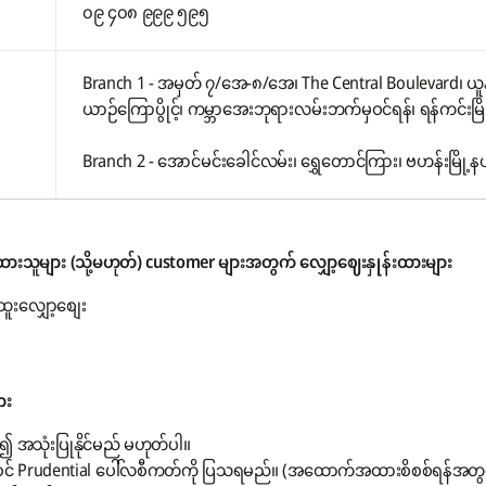
၀၉ ၄၀၈ ၉၉၉ ၅၉၅
Branch 1 - အမှတ် ၇/အေ-၈/အေ၊ The Central Boulevard၊ ယူန
ယာဉ်ကြောပွိုင့်၊ ကမ္ဘာအေးဘုရားလမ်းဘက်မှဝင်ရန်၊ ရန်ကင်းမြို
Branch 2 - အောင်မင်းခေါင်လမ်း၊ ရွှေတောင်ကြား၊ ဗဟန်းမြို့နယ
ားသူများ (သို့မဟုတ်) customer များအတွက် လျှော့ဈေးနှုန်းထားများ
ူးလျှော့စျေး
ား
စပ်၍ အသုံးပြုနိုင်မည် မဟုတ်ပါ။
င် Prudential ပေါ်လစီကတ်ကို ပြသရမည်။ (အထောက်အထားစိစစ်ရန်အတွက်