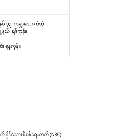
စ် ၃၃၊ ကမ္ဘာအေး-ကံဘဲ့
့နယ်၊ ရန်ကုန်။
်၊ ရန်ကုန်။
 နိုင်ငံသားစိစစ်ရေးကတ် (NRC)