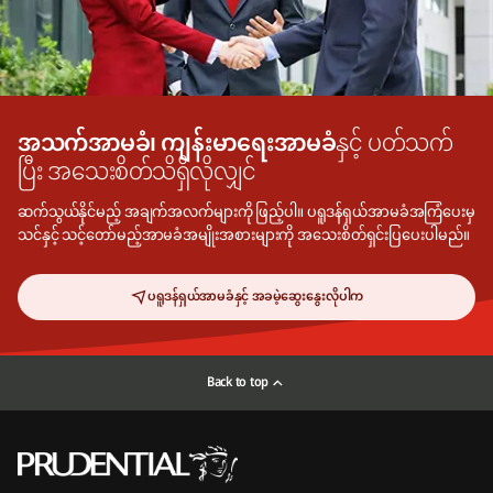
အသက်အာမခံ၊ ကျန်းမာရေးအာမခံ
နှင့် ပတ်သက်
ပြီး အသေးစိတ်သိရှိလိုလျှင်
ဆက်သွယ်နိုင်မည့် အချက်အလက်များကို ဖြည့်ပါ။ ပရူဒန်ရှယ်အာမခံအကြံပေးမှ
သင်နှင့် သင့်တော်မည့်အာမခံအမျိုးအစားများကို အသေးစိတ်ရှင်းပြပေးပါမည်။
ပရူဒန်ရှယ်အာမခံနှင့် အခမဲ့ဆွေး‌နွေးလိုပါက
Back to top