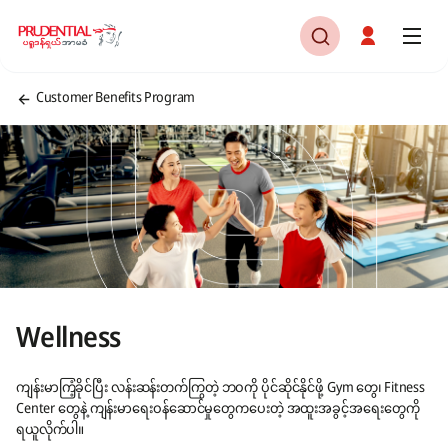
Customer Benefits Program
Wellness
ကျန်းမာကြံ့ခိုင်ပြီး လန်းဆန်းတက်ကြွတဲ့ ဘဝကို ပိုင်ဆိုင်နိုင်ဖို့ Gym တွေ၊ Fitness
Center တွေနဲ့ ကျန်းမာရေးဝန်ဆောင်မှုတွေကပေးတဲ့ အထူးအခွင့်အရေးတွေကို
ရယူလိုက်ပါ။