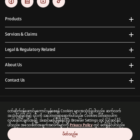
Products
Services & Claims
Legal & Regulatory Related
About Us
Contact Us
Prudential Myanmar Life Insurance Limited is an indirect subsidiary of Prudential plc. Neither
ဝဘ်ဆိုက်ဝန်ဆောင်မှုကောင်းမွန်စေရန် Cookies များအသုံးပြုပါသည်။ ဆက်လက်
Prudential Myanmar Life Insurance Limited nor Prudential plc is affiliated in any manner with
အသုံးပြုခြင်းဖြင့် ၎င်းကို သဘောတူရာရောက်ပါသည်။ Cookies ပိတ်ထားပါက
Prudential Financial, Inc, a company whose principal place of business is in the United States of
လုပ်ဆောင်ချက်အချို့ အဆင်မပြေဖြစ်နိုင်ပြီး Browser Settings တွင် ပြင်ဆင်နိုင်
America or with Prudential Assurance Company, a subsidiary of M&G plc, a company incorporated
ပါသည်။ အသေးစိတ်အချက်အလက်များကို
Privacy Policy
တွင် ဖတ်ရှုနိုင်ပါသည်။
in the United Kingdom.
ပိတ်သည်။
Copyright 2026 Prudential Myanmar Life Insurance Limited. All rights reserved.