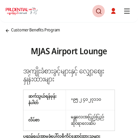
Customer Benefits Program
MJAS Airport Lounge
အကျိုးခံစားခွင့်များနှင့် လျှော့ဈေး
နှုန်းထားများ
ဆက်သွယ်ရန်ဖုန်း
+၉၅ ၂ ၄၀ ၂၇၁၁၀
နံပါတ်
မန္တလေးအပြည်ပြည်
လိပ်စာ
ဆိုင်ရာလေဆိပ်
ပရူဒန်ရှယ်အာမခံပေါ်လစီကိုင်ဆောင်ထားသူများ