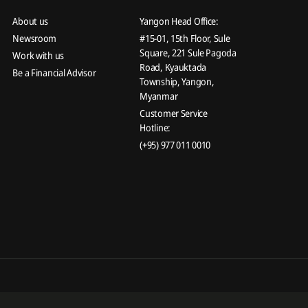
About us
Yangon Head Office:
Newsroom
#15-01, 15th Floor, Sule
Square, 221 Sule Pagoda
Work with us
Road, Kyauktada
Be a Financial Advisor
Township, Yangon,
Myanmar
Customer Service
Hotline:
(+95) 977 011 0010
 is affiliated in any manner with Prudential Financial, Inc, a