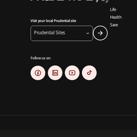
Life
Health
Visit your local Prudential site
Save
Prudential Sites
Follow us on:
Prudential Myanmar Life Insurance Limited is an indirect subsidiary 