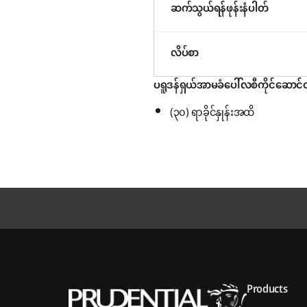
ဆက်သွယ်ရန်ဖုန်းနံပါတ်
လိပ်စာ
ပရူဒန်ရှယ်အာမခံပေါ်လစီကိုင်ဆောင်ထ
(၃၀) ရာခိုင်နှုန်းအထိ
Products