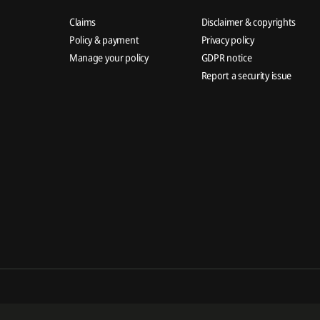
Claims
Disclaimer & copyrights
Policy & payment
Privacy policy
Manage your policy
GDPR notice
Report a security issue
of Prudential plc. Neither Prudential Myanmar Life Insurance Limited nor Prudential plc