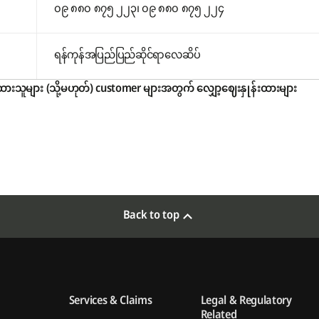
၀၉ ၈၈၀ ၈၇၅ ၂၂၃၊ ၀၉ ၈၈၀ ၈၇၅ ၂၂၄
ရန်ကုန်အပြည်ပြည်ဆိုင်ရာလေဆိပ်
ားသူများ (သို့မဟုတ်) customer များအတွက် လျှော့ဈေးနှုန်းထားများ
Back to top
Services & Claims
Legal & Regulatory
Related