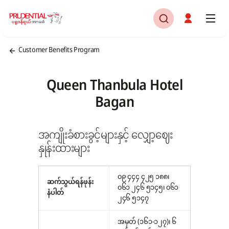
Customer Benefits Program
Queen Thanbula Hotel
Bagan
အကျိုးခံစားခွင့်များနှင့် လျှော့ဈေး
နှုန်းထားများ
၀၉ ၄၄၄ ၄၂၅ ၁၈၈၊
ဆက်သွယ်ရန်ဖုန်း
၀၆၁ ၂၄၆ ၅၁၄၅၊ ၀၆၁
နံပါတ်
၂၄၆ ၅၁၄၇
အမှတ် (၁၆၁-၁၂၇)၊ ၆