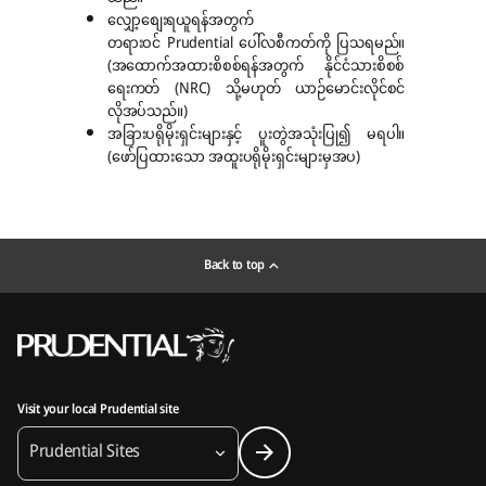
လျှော့စျေးရယူရန်အတွက်
တရားဝင် Prudential ပေါ်လစီကတ်ကို ပြသရမည်။
(အထောက်အထားစိစစ်ရန်အတွက် နိုင်ငံသားစိစစ်
ရေးကတ် (NRC) သို့မဟုတ် ယာဉ်မောင်းလိုင်စင်
လိုအပ်သည်။)
အခြားပရိုမိုးရှင်းများနှင့် ပူးတွဲအသုံးပြု၍ မရပါ။
(ဖော်ပြထားသော အထူးပရိုမိုးရှင်းများမှအပ)
Back to top
Visit your local Prudential site
Prudential Sites