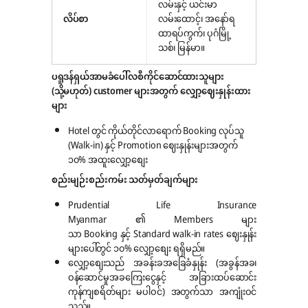
လမ်းနှင့် ယင်းမာ
လိပ်စာ
လမ်းထောင့်၊ အနော်ရ
ထာရပ်ကွက်၊ ပုဂံမြို့
သစ်၊ မြန်မာ။
ပရူဒန်ရှယ်အာမခံပေါ်လစီကိုင်ဆောင်ထားသူများ
(သို့မဟုတ်) customer များအတွက် လျှော့ဈေးနှုန်းထား
များ
Hotel တွင် ကိုယ်တိုင်လာရောက် Booking လုပ်သူ
(Walk-in) နှင့် Promotion ဈေးနှုန်းများအတွက်
၁၀% အထူးလျှော့စျေး
စည်းမျဉ်းစည်းကမ်း သတ်မှတ်ချက်များ
Prudential Life Insurance
Myanmar ၏ Members များ
သာ Booking နှင့် Standard walk-in rates ဈေးနှုန်း
များပေါ်တွင် ၁၀% လျှော့စျေး ရရှိမည်။
လျှော့စျေးသည် အခန်းခအခြေခံနှုန်း (အခွန်အခ၊
ဝန်ဆောင်မှုအခကြေးငွေနှင့် အခြားထပ်ဆောင်း
ကုန်ကျစရိတ်များ မပါဝင်) အတွက်သာ အကျုံးဝင်
သည်။