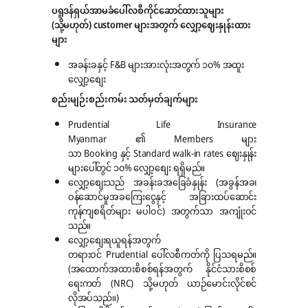
ပရူဒန်ရှယ်အာမခံပေါ်လစီကိုင်ဆောင်ထားသူများ
(သို့မဟုတ်) customer များအတွက် လျှော့ဈေးနှုန်းထား
များ
အခန်းခနှင့် F&B များအားလုံးအတွက် ၁၀% အထူး
လျှော့စျေး
စည်းမျဉ်းစည်းကမ်း သတ်မှတ်ချက်များ
Prudential Life Insurance
Myanmar ၏ Members များ
သာ Booking နှင့် Standard walk-in rates ဈေးနှုန်း
များပေါ်တွင် ၁၀% လျှော့စျေး ရရှိမည်။
လျှော့စျေးသည် အခန်းခအခြေခံနှုန်း (အခွန်အခ၊
ဝန်ဆောင်မှုအခကြေးငွေနှင့် အခြားထပ်ဆောင်း
ကုန်ကျစရိတ်များ မပါဝင်) အတွက်သာ အကျုံးဝင်
သည်။
လျှော့စျေးရယူရန်အတွက်
တရားဝင် Prudential ပေါ်လစီကတ်ကို ပြသရမည်။
(အထောက်အထားစိစစ်ရန်အတွက် နိုင်ငံသားစိစစ်
ရေးကတ် (NRC) သို့မဟုတ် ယာဉ်မောင်းလိုင်စင်
လိုအပ်သည်။)