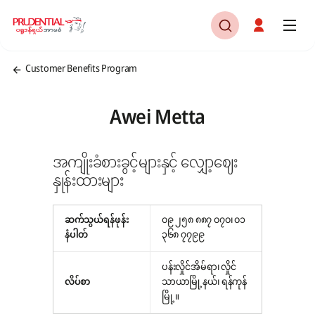
Customer Benefits Program
Awei Metta
အကျိုးခံစားခွင့်များနှင့် လျှော့ဈေး
နှုန်းထားများ
ဆက်သွယ်ရန်ဖုန်း
၀၉ ၂၅၈ ၈၈၇ ၀၇၀၊ ၀၁
နံပါတ်
၃၆၈ ၇၇၉၉
ပန်းလှိုင်အိမ်ရာ၊ လှိုင်
လိပ်စာ
သာယာမြို့နယ်၊ ရန်ကုန်
မြို့။