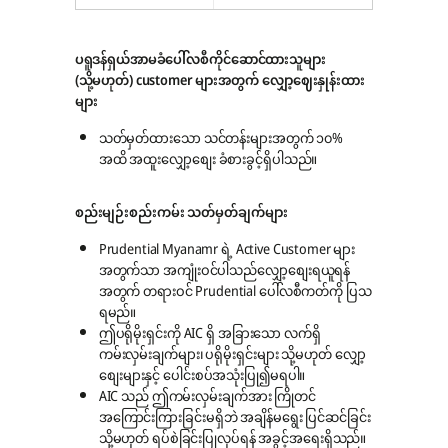
ပရူဒန်ရှယ်အာမခံပေါ်လစီကိုင်ဆောင်ထားသူများ
(သို့မဟုတ်) customer များအတွက် လျှော့ဈေးနှုန်းထား
များ
သတ်မှတ်ထားသော သင်တန်းများအတွက် ၁၀%
အထိ အထူးလျှော့စျေး ခံစားခွင့်ရှိပါသည်။
စည်းမျဉ်းစည်းကမ်း သတ်မှတ်ချက်များ
Prudential Myanamr ရဲ့ Active Customer များ
အတွက်သာ အကျုံးဝင်ပါသည်လျှော့စျေးရယူရန်
အတွက် တရားဝင် Prudential ပေါ်လစီကတ်ကို ပြသ
ရမည်။
ဤပရိုမိုးရှင်းကို AIC ရှိ အခြားသော လက်ရှိ
ကမ်းလှမ်းချက်များ၊ ပရိုမိုးရှင်းများ သို့မဟုတ် လျှော့
စျေးများနှင့် ပေါင်းစပ်အသုံးပြု၍မရပါ။
AIC သည် ဤကမ်းလှမ်းချက်အား ကြိုတင်
အကြောင်းကြားခြင်းမရှိဘဲ အချိန်မရွေး ပြင်ဆင်ခြင်း
သို့မဟုတ် ရပ်စဲခြင်းပြုလုပ်ရန် အခွင့်အရေးရှိသည်။