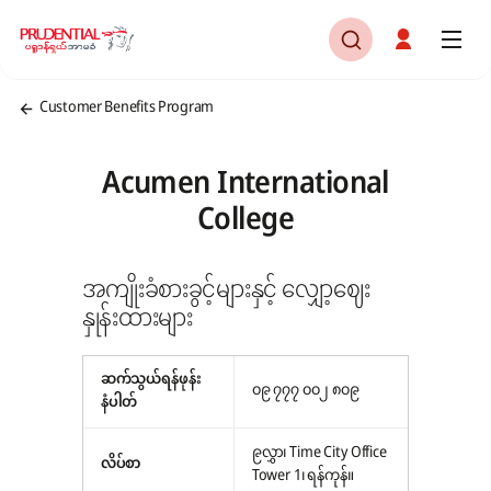
Customer Benefits Program
Acumen International
College
အကျိုးခံစားခွင့်များနှင့် လျှော့ဈေး
နှုန်းထားများ
ဆက်သွယ်ရန်ဖုန်း
၀၉ ၇၇၇ ၀၀၂ ၈၀၉
နံပါတ်
၉လွှာ၊ Time City Office
လိပ်စာ
Tower 1၊ ရန်ကုန်။