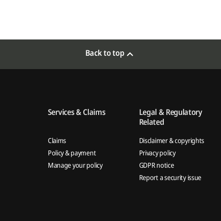
Back to top
Services & Claims
Legal & Regulatory
Related
Claims
Disclaimer & copyrights
Policy & payment
Privacy policy
Manage your policy
GDPR notice
Report a security issue