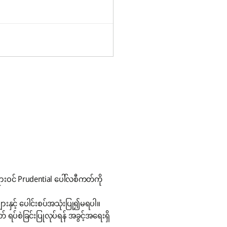
းဝင် Prudential ပေါ်လစီကတ်ကို
များနှင့် ပေါင်းစပ်အသုံးပြု၍မရပါ။
ရပ်စဲခြင်းပြုလုပ်ရန် အခွင့်အရေးရှိ