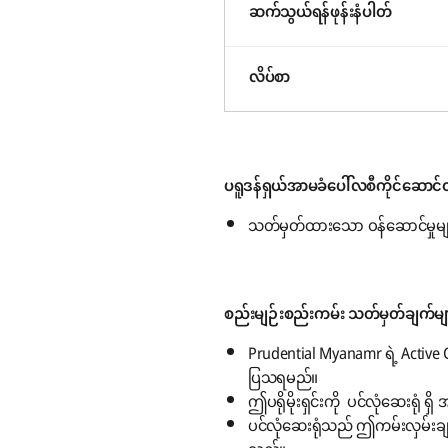
ဆက်သွယ်ရန်ဖုန်းနံပါတ်
လိပ်စာ
ပရူဒန်ရှယ်အာမခံပေါ်လစီကိုင်ဆောင်ထ
သတ်မှတ်ထားသော ဝန်ဆောင်မှုမျာ
စည်းမျဉ်းစည်းကမ်း သတ်မှတ်ချက်မျ
Prudential Myanamr ရဲ့ Activ
ပြသရမည်။
ဤပရိုမိုးရှင်းကို ပင်လုံဆေးရုံ ရှ
ပင်လုံဆေးရုံသည် ဤကမ်းလှမ်းချက်အ