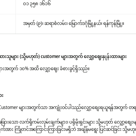
၀၁ ၃၅၈ ၁၆၁၆
အမှတ် (၉)၊ ဆရာစံလမ်း၊ မြောက်ဒဂုံမြို့နယ်၊ ရန်ကုန်မြို့။
ားသူများ (သို့မဟုတ်) customer များအတွက် လျှော့ဈေးနှုန်းထားများ
းအတွက် ၁၀% အထိ လျှော့ဈေး ခံစားခွင့်ရှိသည်။
ား
e Customer များအတွက်သာ အကျုံးဝင်ပါသည်လျှော့စျေးရယူရန်အတွက် တရာ
ိ အခြားသော လက်ရှိကမ်းလှမ်းချက်များ၊ ပရိုမိုးရှင်းများ သို့မဟုတ် လျှော့စျေး
ား ကြိုတင်အကြောင်းကြားခြင်းမရှိဘဲ အချိန်မရွေး ပြင်ဆင်ခြင်း သို့မဟုတ် 